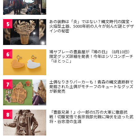
あの装飾は「炎」ではない？縄文時代の国宝・
5
火焔型土器、5000年前の人々が刻んだ謎とデザ
インの秘密
鳩サブレーの豊島屋が『鳩の日』（8月10日）
6
限定グッズ詳細を発表！今年はシリコンポーチ
「はとっこ」
土偶なりきりパーカーも！青森の縄文遺跡群で
7
発掘された土偶がモチーフのキュートなグッズ
が新発売
『豊臣兄弟！』小一郎の5万の大軍に徹底抗
8
戦！切腹覚悟で長宗我部元親に降伏を迫った武
将・谷忠澄の生涯