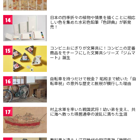
日本の四季折々の植物や情景を描くことに相応
14
しい色を集めた水彩色鉛筆『色辞典』が新発
売！
コンビニおにぎりが文房具に！コンビニの定番
15
商品をモチーフにした文房具シリーズ『ジムマ
ート』誕生
自転車を持つだけで税金？ 昭和まで続いた「自
16
転車税」の意外な歴史と脱税が横行した理由
村上水軍を率いた戦国武将！幼い弟を支え、共
17
に海へ散った得居通幸の波乱に満ちた生涯
教科書と違う！江戸時代の田沼意次「賄賂伝