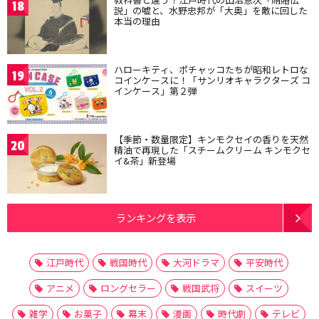
18
説」の嘘と、水野忠邦が「大奥」を敵に回した
本当の理由
ハローキティ、ポチャッコたちが昭和レトロな
19
コインケースに！「サンリオキャラクターズ コ
インケース」第２弾
【季節・数量限定】キンモクセイの香りを天然
20
精油で再現した「スチームクリーム キンモクセ
イ&茶」新登場
ランキングを表示
江戸時代
戦国時代
大河ドラマ
平安時代
アニメ
ロングセラー
戦国武将
スイーツ
雑学
お菓子
幕末
漫画
時代劇
テレビ