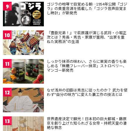
ゴジラの咆哮で目覚める朝…1954年公開『ゴジ
9
ラ』の貴重音源を搭載した「ゴジラ音声目覚ま
し時計」が新発売
『豊臣兄弟！』で萩原護が演じる武将・小堀正
10
次とは？秀長・秀吉・家康が重用、“出家を重
ねた実務派”の生涯
しっかり抹茶の味わい、さらに果実の香りも楽
11
しめる「無糖フレーバー抹茶」ストロベリー、
マンゴー新発売
なぜ浅井の旧臣は秀吉に従ったのか？ 武力を使
12
わず“自分の味方”に変えた裏工作の技法とは
世界遺産決定で脚光！日本初の巨大都城・藤原
13
京を創り上げた知られざる女帝・持統天皇の凄
絶な執念