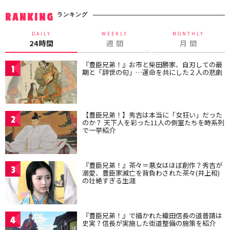
ランキング
RANKING
DAILY
WEEKLY
MONTHLY
24時間
週 間
月 間
『豊臣兄弟！』お市と柴田勝家、自刃しての最
1
期と「辞世の句」…運命を共にした２人の悲劇
【豊臣兄弟！】秀吉は本当に「女狂い」だった
2
のか？ 天下人を彩った11人の側室たちを時系列
で一挙紹介
『豊臣兄弟！』茶々＝悪女はほぼ創作？秀吉が
3
溺愛、豊臣家滅亡を背負わされた茶々(井上和)
の壮絶すぎる生涯
『豊臣兄弟！』で描かれた織田信長の道普請は
4
史実？信長が実施した街道整備の施策を紹介