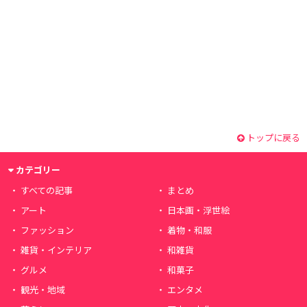
トップに戻る
カテゴリー
すべての記事
まとめ
アート
日本画・浮世絵
ファッション
着物・和服
雑貨・インテリア
和雑貨
グルメ
和菓子
観光・地域
エンタメ