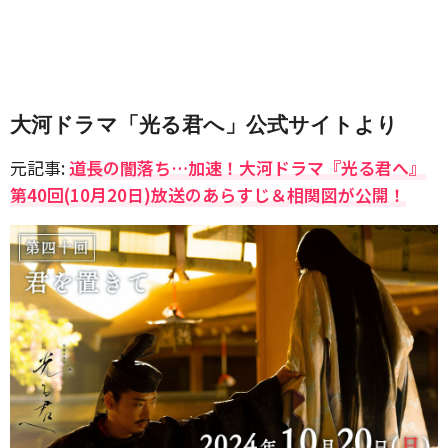
大河ドラマ「光る君へ」公式サイトより
元記事:
道長の闇落ち…加速！大河ドラマ『光る君へ』
第40回(10月20日)放送のあらすじ＆相関図が公開！