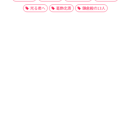
光る君へ
葛飾北斎
鎌倉殿の13人