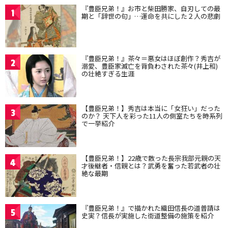
『豊臣兄弟！』お市と柴田勝家、自刃しての最
1
期と「辞世の句」…運命を共にした２人の悲劇
『豊臣兄弟！』茶々＝悪女はほぼ創作？秀吉が
2
溺愛、豊臣家滅亡を背負わされた茶々(井上和)
の壮絶すぎる生涯
【豊臣兄弟！】秀吉は本当に「女狂い」だった
3
のか？ 天下人を彩った11人の側室たちを時系列
で一挙紹介
【豊臣兄弟！】22歳で散った長宗我部元親の天
4
才後継者・信親とは？武勇を奮った若武者の壮
絶な最期
『豊臣兄弟！』で描かれた織田信長の道普請は
5
史実？信長が実施した街道整備の施策を紹介