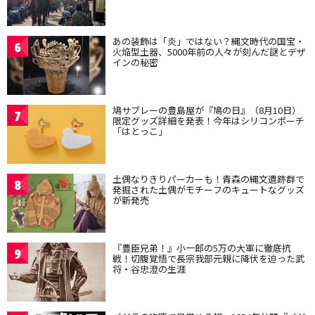
あの装飾は「炎」ではない？縄文時代の国宝・
6
火焔型土器、5000年前の人々が刻んだ謎とデザ
インの秘密
鳩サブレーの豊島屋が『鳩の日』（8月10日）
7
限定グッズ詳細を発表！今年はシリコンポーチ
「はとっこ」
土偶なりきりパーカーも！青森の縄文遺跡群で
8
発掘された土偶がモチーフのキュートなグッズ
が新発売
『豊臣兄弟！』小一郎の5万の大軍に徹底抗
9
戦！切腹覚悟で長宗我部元親に降伏を迫った武
将・谷忠澄の生涯