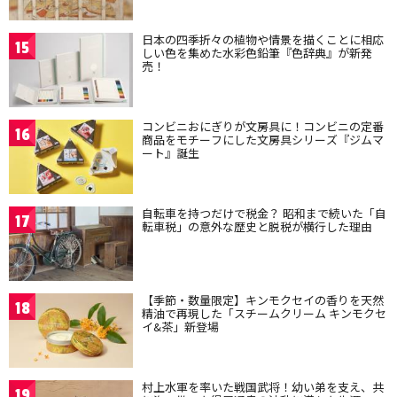
日本の四季折々の植物や情景を描くことに相応
15
しい色を集めた水彩色鉛筆『色辞典』が新発
売！
コンビニおにぎりが文房具に！コンビニの定番
16
商品をモチーフにした文房具シリーズ『ジムマ
ート』誕生
自転車を持つだけで税金？ 昭和まで続いた「自
17
転車税」の意外な歴史と脱税が横行した理由
【季節・数量限定】キンモクセイの香りを天然
18
精油で再現した「スチームクリーム キンモクセ
イ&茶」新登場
村上水軍を率いた戦国武将！幼い弟を支え、共
19