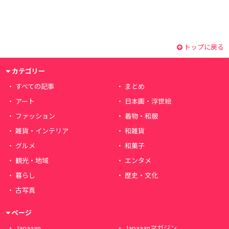
トップに戻る
カテゴリー
すべての記事
まとめ
アート
日本画・浮世絵
ファッション
着物・和服
雑貨・インテリア
和雑貨
グルメ
和菓子
観光・地域
エンタメ
暮らし
歴史・文化
古写真
ページ
Japaaan
Japaaanマガジン