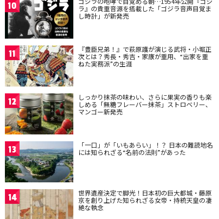
ゴジラの咆哮で目覚める朝…1954年公開『ゴジ
10
ラ』の貴重音源を搭載した「ゴジラ音声目覚ま
し時計」が新発売
『豊臣兄弟！』で萩原護が演じる武将・小堀正
11
次とは？秀長・秀吉・家康が重用、“出家を重
ねた実務派”の生涯
しっかり抹茶の味わい、さらに果実の香りも楽
12
しめる「無糖フレーバー抹茶」ストロベリー、
マンゴー新発売
「一口」が「いもあらい」！？ 日本の難読地名
13
には知られざる“名前の法則”があった
世界遺産決定で脚光！日本初の巨大都城・藤原
14
京を創り上げた知られざる女帝・持統天皇の凄
絶な執念