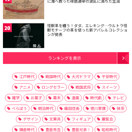
に海へ散った得居通幸の波乱に満ちた生涯
怪獣革を纏う！ダダ、エレキング…ウルトラ怪
20
獣モチーフの革を使った新アパレルコレクショ
ンが発表
ランキングを表示
江戸時代
戦国時代
大河ドラマ
平安時代
アニメ
ロングセラー
戦国武将
スイーツ
雑学
お菓子
幕末
漫画
時代劇
テレビ
べらぼう
明治時代
織田信長
徳川家康
抹茶
デザイン
文房具
フィギュア
展覧会
鎌倉時代
豊臣秀吉
豊臣兄弟！
昭和時代