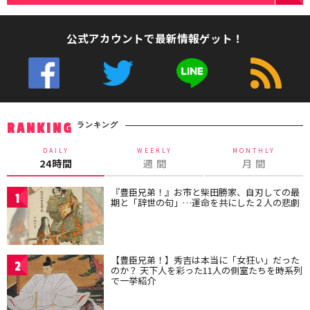
公式アカウントで最新情報ゲット！
ランキング
RANKING
DAILY
WEEKLY
MONTHLY
24時間
週 間
月 間
『豊臣兄弟！』お市と柴田勝家、自刃しての最
1
期と「辞世の句」…運命を共にした２人の悲劇
【豊臣兄弟！】秀吉は本当に「女狂い」だった
2
のか？ 天下人を彩った11人の側室たちを時系列
で一挙紹介