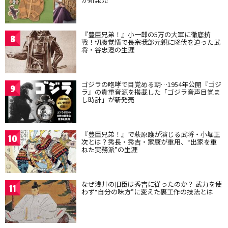
『豊臣兄弟！』小一郎の5万の大軍に徹底抗
8
戦！切腹覚悟で長宗我部元親に降伏を迫った武
将・谷忠澄の生涯
ゴジラの咆哮で目覚める朝…1954年公開『ゴジ
9
ラ』の貴重音源を搭載した「ゴジラ音声目覚ま
し時計」が新発売
『豊臣兄弟！』で萩原護が演じる武将・小堀正
10
次とは？秀長・秀吉・家康が重用、“出家を重
ねた実務派”の生涯
なぜ浅井の旧臣は秀吉に従ったのか？ 武力を使
11
わず“自分の味方”に変えた裏工作の技法とは