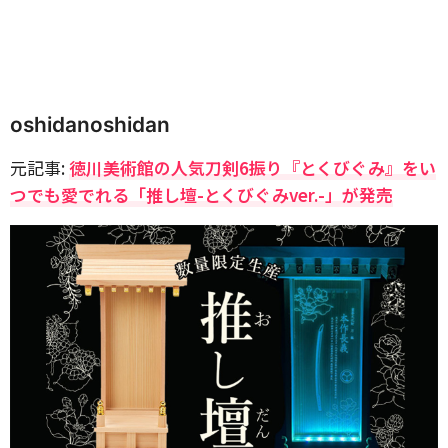
oshidanoshidan
元記事:
徳川美術館の人気刀剣6振り『とくびぐみ』をい
つでも愛でれる「推し壇-とくびぐみver.-」が発売