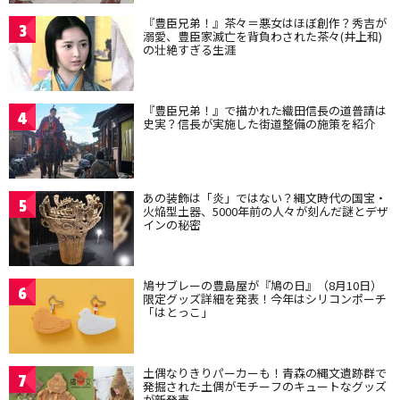
『豊臣兄弟！』茶々＝悪女はほぼ創作？秀吉が
3
溺愛、豊臣家滅亡を背負わされた茶々(井上和)
の壮絶すぎる生涯
『豊臣兄弟！』で描かれた織田信長の道普請は
4
史実？信長が実施した街道整備の施策を紹介
あの装飾は「炎」ではない？縄文時代の国宝・
5
火焔型土器、5000年前の人々が刻んだ謎とデザ
インの秘密
鳩サブレーの豊島屋が『鳩の日』（8月10日）
6
限定グッズ詳細を発表！今年はシリコンポーチ
「はとっこ」
土偶なりきりパーカーも！青森の縄文遺跡群で
7
発掘された土偶がモチーフのキュートなグッズ
が新発売