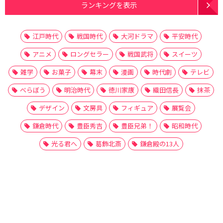
ランキングを表示
江戸時代
戦国時代
大河ドラマ
平安時代
アニメ
ロングセラー
戦国武将
スイーツ
雑学
お菓子
幕末
漫画
時代劇
テレビ
べらぼう
明治時代
徳川家康
織田信長
抹茶
デザイン
文房具
フィギュア
展覧会
鎌倉時代
豊臣秀吉
豊臣兄弟！
昭和時代
光る君へ
葛飾北斎
鎌倉殿の13人