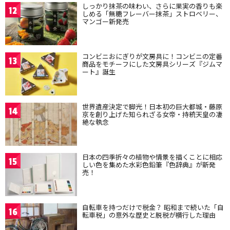
しっかり抹茶の味わい、さらに果実の香りも楽
12
しめる「無糖フレーバー抹茶」ストロベリー、
マンゴー新発売
コンビニおにぎりが文房具に！コンビニの定番
13
商品をモチーフにした文房具シリーズ『ジムマ
ート』誕生
世界遺産決定で脚光！日本初の巨大都城・藤原
14
京を創り上げた知られざる女帝・持統天皇の凄
絶な執念
日本の四季折々の植物や情景を描くことに相応
15
しい色を集めた水彩色鉛筆『色辞典』が新発
売！
自転車を持つだけで税金？ 昭和まで続いた「自
16
転車税」の意外な歴史と脱税が横行した理由