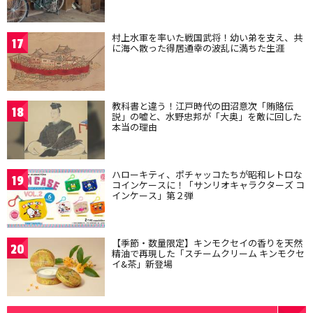
村上水軍を率いた戦国武将！幼い弟を支え、共
17
に海へ散った得居通幸の波乱に満ちた生涯
教科書と違う！江戸時代の田沼意次「賄賂伝
18
説」の嘘と、水野忠邦が「大奥」を敵に回した
本当の理由
ハローキティ、ポチャッコたちが昭和レトロな
19
コインケースに！「サンリオキャラクターズ コ
インケース」第２弾
【季節・数量限定】キンモクセイの香りを天然
20
精油で再現した「スチームクリーム キンモクセ
イ&茶」新登場