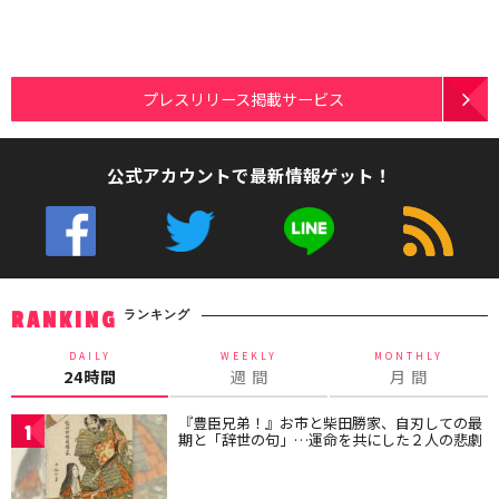
プレスリリース掲載サービス
公式アカウントで最新情報ゲット！
ランキング
RANKING
DAILY
WEEKLY
MONTHLY
24時間
週 間
月 間
『豊臣兄弟！』お市と柴田勝家、自刃しての最
1
期と「辞世の句」…運命を共にした２人の悲劇