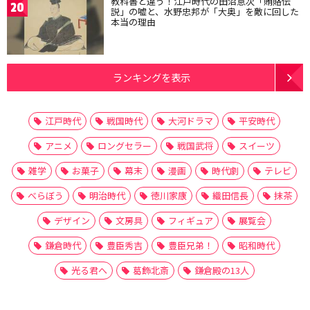
教科書と違う！江戸時代の田沼意次「賄賂伝
20
説」の嘘と、水野忠邦が「大奥」を敵に回した
本当の理由
ランキングを表示
江戸時代
戦国時代
大河ドラマ
平安時代
アニメ
ロングセラー
戦国武将
スイーツ
雑学
お菓子
幕末
漫画
時代劇
テレビ
べらぼう
明治時代
徳川家康
織田信長
抹茶
デザイン
文房具
フィギュア
展覧会
鎌倉時代
豊臣秀吉
豊臣兄弟！
昭和時代
光る君へ
葛飾北斎
鎌倉殿の13人