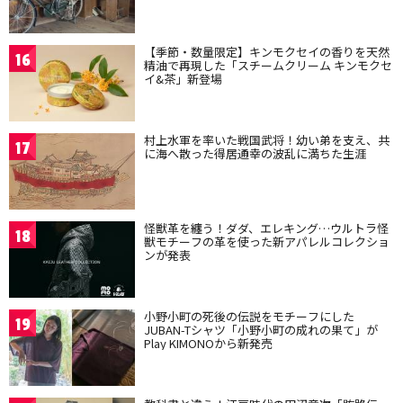
【季節・数量限定】キンモクセイの香りを天然
16
精油で再現した「スチームクリーム キンモクセ
イ&茶」新登場
村上水軍を率いた戦国武将！幼い弟を支え、共
17
に海へ散った得居通幸の波乱に満ちた生涯
怪獣革を纏う！ダダ、エレキング…ウルトラ怪
18
獣モチーフの革を使った新アパレルコレクショ
ンが発表
小野小町の死後の伝説をモチーフにした
19
JUBAN-Tシャツ「小野小町の成れの果て」が
Play KIMONOから新発売