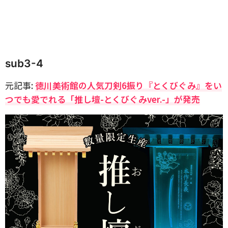
sub3-4
元記事:
徳川美術館の人気刀剣6振り『とくびぐみ』をい
つでも愛でれる「推し壇-とくびぐみver.-」が発売