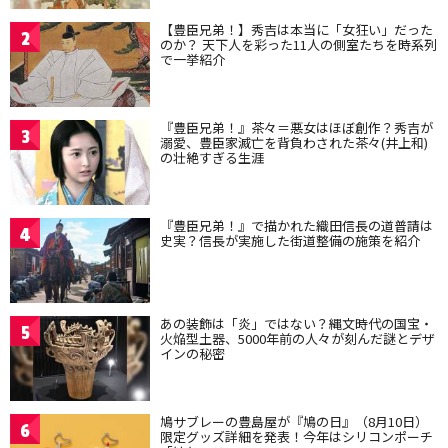
【豊臣兄弟！】秀吉は本当に「女狂い」だった
2
のか？ 天下人を彩った11人の側室たちを時系列
で一挙紹介
『豊臣兄弟！』茶々＝悪女はほぼ創作？秀吉が
3
溺愛、豊臣家滅亡を背負わされた茶々(井上和)
の壮絶すぎる生涯
『豊臣兄弟！』で描かれた織田信長の道普請は
4
史実？信長が実施した街道整備の施策を紹介
あの装飾は「炎」ではない？縄文時代の国宝・
5
火焔型土器、5000年前の人々が刻んだ謎とデザ
インの秘密
鳩サブレーの豊島屋が『鳩の日』（8月10日）
6
限定グッズ詳細を発表！今年はシリコンポーチ