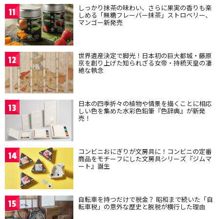
しっかり抹茶の味わい、さらに果実の香りも楽
11
しめる「無糖フレーバー抹茶」ストロベリー、
マンゴー新発売
世界遺産決定で脚光！日本初の巨大都城・藤原
12
京を創り上げた知られざる女帝・持統天皇の凄
絶な執念
日本の四季折々の植物や情景を描くことに相応
13
しい色を集めた水彩色鉛筆『色辞典』が新発
売！
コンビニおにぎりが文房具に！コンビニの定番
14
商品をモチーフにした文房具シリーズ『ジムマ
ート』誕生
自転車を持つだけで税金？ 昭和まで続いた「自
15
転車税」の意外な歴史と脱税が横行した理由