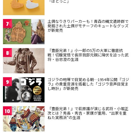
「はとっこ」
土偶なりきりパーカーも！青森の縄文遺跡群で
7
発掘された土偶がモチーフのキュートなグッズ
が新発売
『豊臣兄弟！』小一郎の5万の大軍に徹底抗
8
戦！切腹覚悟で長宗我部元親に降伏を迫った武
将・谷忠澄の生涯
ゴジラの咆哮で目覚める朝…1954年公開『ゴジ
9
ラ』の貴重音源を搭載した「ゴジラ音声目覚ま
し時計」が新発売
『豊臣兄弟！』で萩原護が演じる武将・小堀正
10
次とは？秀長・秀吉・家康が重用、“出家を重
ねた実務派”の生涯