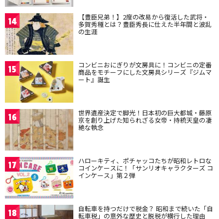
【豊臣兄弟！】2度の改易から復活した武将・
14
多賀秀種とは？豊臣秀長に仕えた半年間と波乱
の生涯
コンビニおにぎりが文房具に！コンビニの定番
15
商品をモチーフにした文房具シリーズ『ジムマ
ート』誕生
世界遺産決定で脚光！日本初の巨大都城・藤原
16
京を創り上げた知られざる女帝・持統天皇の凄
絶な執念
ハローキティ、ポチャッコたちが昭和レトロな
17
コインケースに！「サンリオキャラクターズ コ
インケース」第２弾
自転車を持つだけで税金？ 昭和まで続いた「自
18
転車税」の意外な歴史と脱税が横行した理由