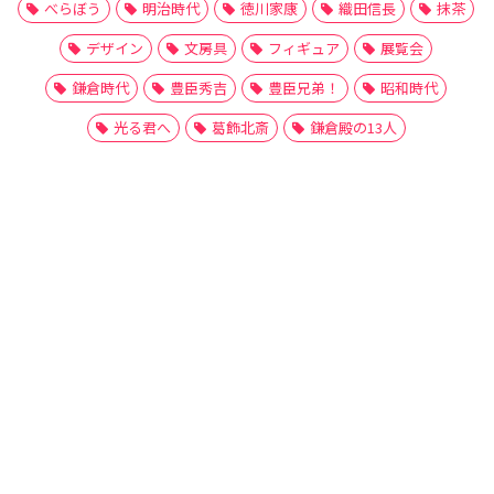
べらぼう
明治時代
徳川家康
織田信長
抹茶
デザイン
文房具
フィギュア
展覧会
鎌倉時代
豊臣秀吉
豊臣兄弟！
昭和時代
光る君へ
葛飾北斎
鎌倉殿の13人