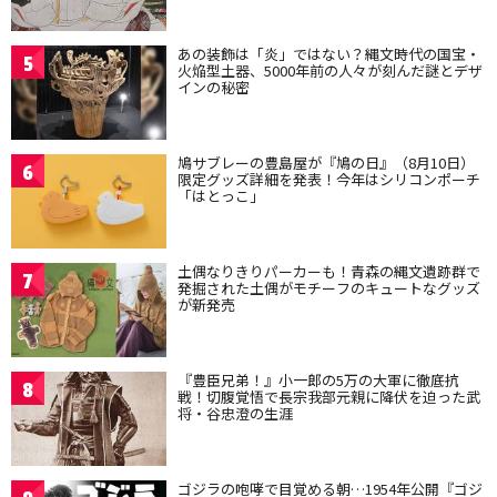
あの装飾は「炎」ではない？縄文時代の国宝・
5
火焔型土器、5000年前の人々が刻んだ謎とデザ
インの秘密
鳩サブレーの豊島屋が『鳩の日』（8月10日）
6
限定グッズ詳細を発表！今年はシリコンポーチ
「はとっこ」
土偶なりきりパーカーも！青森の縄文遺跡群で
7
発掘された土偶がモチーフのキュートなグッズ
が新発売
『豊臣兄弟！』小一郎の5万の大軍に徹底抗
8
戦！切腹覚悟で長宗我部元親に降伏を迫った武
将・谷忠澄の生涯
ゴジラの咆哮で目覚める朝…1954年公開『ゴジ