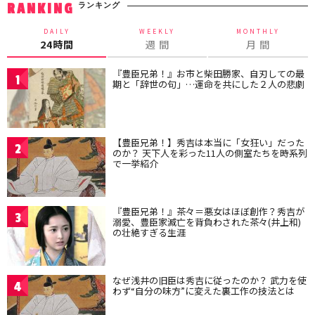
ランキング
RANKING
DAILY
WEEKLY
MONTHLY
24時間
週 間
月 間
『豊臣兄弟！』お市と柴田勝家、自刃しての最
1
期と「辞世の句」…運命を共にした２人の悲劇
【豊臣兄弟！】秀吉は本当に「女狂い」だった
2
のか？ 天下人を彩った11人の側室たちを時系列
で一挙紹介
『豊臣兄弟！』茶々＝悪女はほぼ創作？秀吉が
3
溺愛、豊臣家滅亡を背負わされた茶々(井上和)
の壮絶すぎる生涯
なぜ浅井の旧臣は秀吉に従ったのか？ 武力を使
4
わず“自分の味方”に変えた裏工作の技法とは