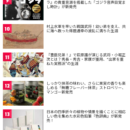
9
ラ』の貴重音源を搭載した「ゴジラ音声目覚ま
し時計」が新発売
村上水軍を率いた戦国武将！幼い弟を支え、共
10
に海へ散った得居通幸の波乱に満ちた生涯
『豊臣兄弟！』で萩原護が演じる武将・小堀正
11
次とは？秀長・秀吉・家康が重用、“出家を重
ねた実務派”の生涯
しっかり抹茶の味わい、さらに果実の香りも楽
12
しめる「無糖フレーバー抹茶」ストロベリー、
マンゴー新発売
日本の四季折々の植物や情景を描くことに相応
13
しい色を集めた水彩色鉛筆『色辞典』が新発
売！