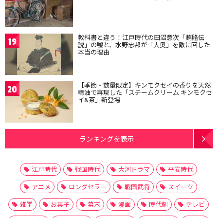
教科書と違う！江戸時代の田沼意次「賄賂伝
19
説」の嘘と、水野忠邦が「大奥」を敵に回した
本当の理由
【季節・数量限定】キンモクセイの香りを天然
20
精油で再現した「スチームクリーム キンモクセ
イ&茶」新登場
ランキングを表示
江戸時代
戦国時代
大河ドラマ
平安時代
アニメ
ロングセラー
戦国武将
スイーツ
雑学
お菓子
幕末
漫画
時代劇
テレビ