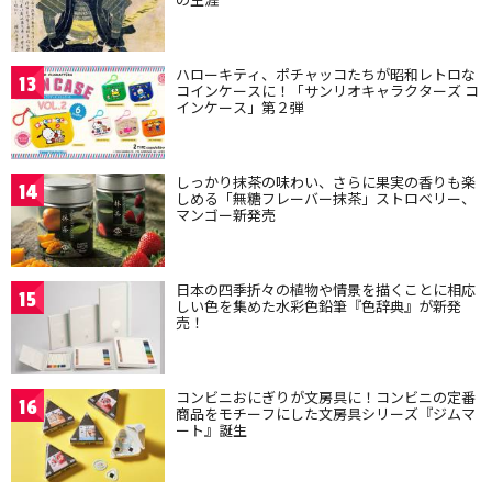
ハローキティ、ポチャッコたちが昭和レトロな
13
コインケースに！「サンリオキャラクターズ コ
インケース」第２弾
しっかり抹茶の味わい、さらに果実の香りも楽
14
しめる「無糖フレーバー抹茶」ストロベリー、
マンゴー新発売
日本の四季折々の植物や情景を描くことに相応
15
しい色を集めた水彩色鉛筆『色辞典』が新発
売！
コンビニおにぎりが文房具に！コンビニの定番
16
商品をモチーフにした文房具シリーズ『ジムマ
ート』誕生