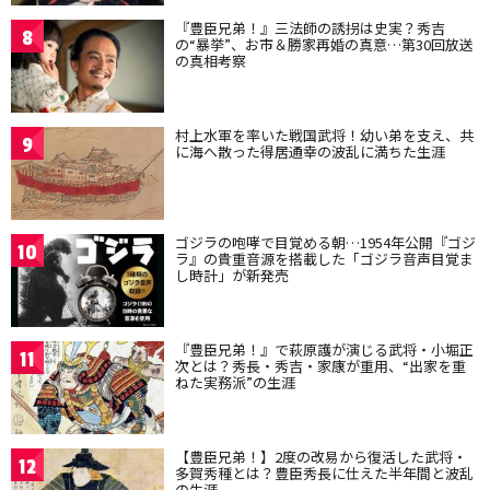
『豊臣兄弟！』三法師の誘拐は史実？秀吉
8
の“暴挙”、お市＆勝家再婚の真意…第30回放送
の真相考察
村上水軍を率いた戦国武将！幼い弟を支え、共
9
に海へ散った得居通幸の波乱に満ちた生涯
ゴジラの咆哮で目覚める朝…1954年公開『ゴジ
10
ラ』の貴重音源を搭載した「ゴジラ音声目覚ま
し時計」が新発売
『豊臣兄弟！』で萩原護が演じる武将・小堀正
11
次とは？秀長・秀吉・家康が重用、“出家を重
ねた実務派”の生涯
【豊臣兄弟！】2度の改易から復活した武将・
12
多賀秀種とは？豊臣秀長に仕えた半年間と波乱
の生涯