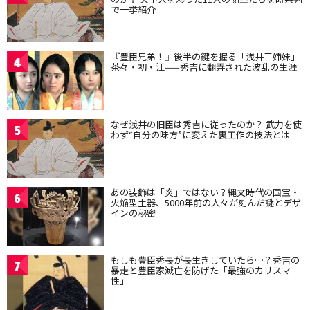
で一挙紹介
『豊臣兄弟！』後半の鍵を握る「浅井三姉妹」
4
茶々・初・江——秀吉に翻弄された波乱の生涯
なぜ浅井の旧臣は秀吉に従ったのか？ 武力を使
5
わず“自分の味方”に変えた裏工作の技法とは
あの装飾は「炎」ではない？縄文時代の国宝・
6
火焔型土器、5000年前の人々が刻んだ謎とデザ
インの秘密
もしも豊臣秀長が長生きしていたら…？秀吉の
7
暴走と豊臣家滅亡を防げた「最強のカリスマ
性」