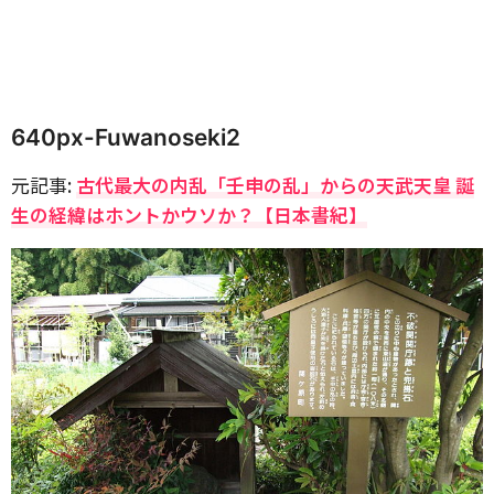
640px-Fuwanoseki2
元記事:
古代最大の内乱「壬申の乱」からの天武天皇 誕
生の経緯はホントかウソか？【日本書紀】