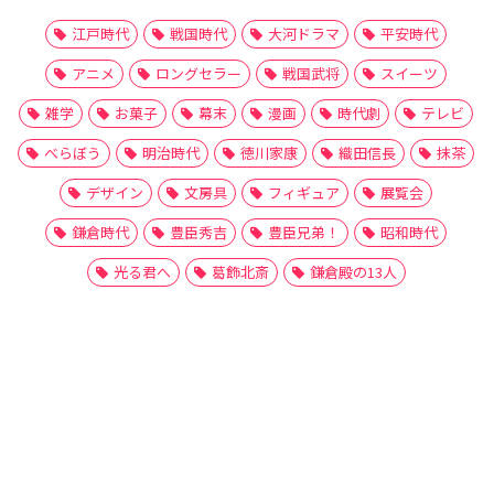
江戸時代
戦国時代
大河ドラマ
平安時代
アニメ
ロングセラー
戦国武将
スイーツ
雑学
お菓子
幕末
漫画
時代劇
テレビ
べらぼう
明治時代
徳川家康
織田信長
抹茶
デザイン
文房具
フィギュア
展覧会
鎌倉時代
豊臣秀吉
豊臣兄弟！
昭和時代
光る君へ
葛飾北斎
鎌倉殿の13人