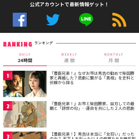
公式アカウントで最新情報ゲット！
ランキング
RANKING
DAILY
WEEKLY
MONTHLY
24時間
週 間
月 間
『豊臣兄弟！』なぜお市は秀吉の勧めで柴田勝
1
家と再婚した？悲劇に繋がる「真相」を史料と
伏線から探る
『豊臣兄弟！』お市と柴田勝家、自刃しての最
2
期と「辞世の句」…運命を共にした２人の悲劇
【豊臣兄弟！】秀吉は本当に「女狂い」だった
3
のか？ 天下人を彩った11人の側室たちを時系列