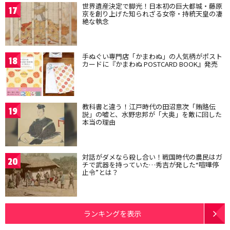
世界遺産決定で脚光！日本初の巨大都城・藤原
17
京を創り上げた知られざる女帝・持統天皇の凄
絶な執念
手ぬぐい専門店「かまわぬ」の人気柄がポスト
18
カードに『かまわぬ POSTCARD BOOK』発売
教科書と違う！江戸時代の田沼意次「賄賂伝
19
説」の嘘と、水野忠邦が「大奥」を敵に回した
本当の理由
対話がダメなら殺し合い！戦国時代の農民はガ
20
チで武器を持っていた…秀吉が発した“喧嘩停
止令”とは？
ランキングを表示