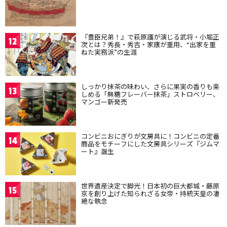
『豊臣兄弟！』で萩原護が演じる武将・小堀正
12
次とは？秀長・秀吉・家康が重用、“出家を重
ねた実務派”の生涯
しっかり抹茶の味わい、さらに果実の香りも楽
13
しめる「無糖フレーバー抹茶」ストロベリー、
マンゴー新発売
コンビニおにぎりが文房具に！コンビニの定番
14
商品をモチーフにした文房具シリーズ『ジムマ
ート』誕生
世界遺産決定で脚光！日本初の巨大都城・藤原
15
京を創り上げた知られざる女帝・持統天皇の凄
絶な執念