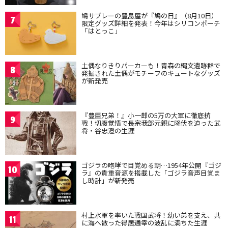
鳩サブレーの豊島屋が『鳩の日』（8月10日）
7
限定グッズ詳細を発表！今年はシリコンポーチ
「はとっこ」
土偶なりきりパーカーも！青森の縄文遺跡群で
8
発掘された土偶がモチーフのキュートなグッズ
が新発売
『豊臣兄弟！』小一郎の5万の大軍に徹底抗
9
戦！切腹覚悟で長宗我部元親に降伏を迫った武
将・谷忠澄の生涯
ゴジラの咆哮で目覚める朝…1954年公開『ゴジ
10
ラ』の貴重音源を搭載した「ゴジラ音声目覚ま
し時計」が新発売
村上水軍を率いた戦国武将！幼い弟を支え、共
11
に海へ散った得居通幸の波乱に満ちた生涯