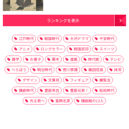
ランキングを表示
江戸時代
戦国時代
大河ドラマ
平安時代
アニメ
ロングセラー
戦国武将
スイーツ
雑学
お菓子
幕末
漫画
時代劇
テレビ
べらぼう
明治時代
徳川家康
織田信長
抹茶
デザイン
文房具
フィギュア
展覧会
鎌倉時代
豊臣秀吉
豊臣兄弟！
昭和時代
光る君へ
葛飾北斎
鎌倉殿の13人