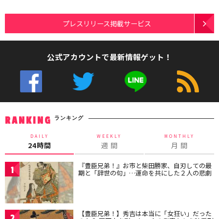
プレスリリース掲載サービス
公式アカウントで最新情報ゲット！
ランキング
RANKING
DAILY
WEEKLY
MONTHLY
24時間
週 間
月 間
『豊臣兄弟！』お市と柴田勝家、自刃しての最
1
期と「辞世の句」…運命を共にした２人の悲劇
【豊臣兄弟！】秀吉は本当に「女狂い」だった
2