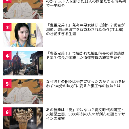
のか？ 天下人を彩った11人の側室たちを時系列
で一挙紹介
『豊臣兄弟！』茶々＝悪女はほぼ創作？秀吉が
3
溺愛、豊臣家滅亡を背負わされた茶々(井上和)
の壮絶すぎる生涯
『豊臣兄弟！』で描かれた織田信長の道普請は
4
史実？信長が実施した街道整備の施策を紹介
なぜ浅井の旧臣は秀吉に従ったのか？ 武力を使
5
わず“自分の味方”に変えた裏工作の技法とは
あの装飾は「炎」ではない？縄文時代の国宝・
6
火焔型土器、5000年前の人々が刻んだ謎とデザ
インの秘密