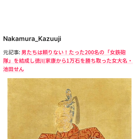
Nakamura_Kazuuji
元記事:
男たちは頼りない！たった200名の「女鉄砲
隊」を結成し徳川家康から1万石を勝ち取った女大名・
池田せん