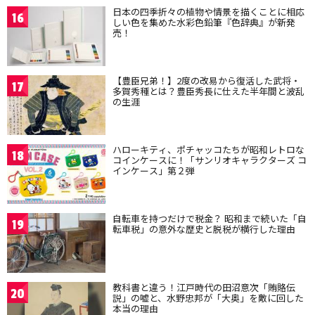
日本の四季折々の植物や情景を描くことに相応
16
しい色を集めた水彩色鉛筆『色辞典』が新発
売！
【豊臣兄弟！】2度の改易から復活した武将・
17
多賀秀種とは？豊臣秀長に仕えた半年間と波乱
の生涯
ハローキティ、ポチャッコたちが昭和レトロな
18
コインケースに！「サンリオキャラクターズ コ
インケース」第２弾
自転車を持つだけで税金？ 昭和まで続いた「自
19
転車税」の意外な歴史と脱税が横行した理由
教科書と違う！江戸時代の田沼意次「賄賂伝
20
説」の嘘と、水野忠邦が「大奥」を敵に回した
本当の理由