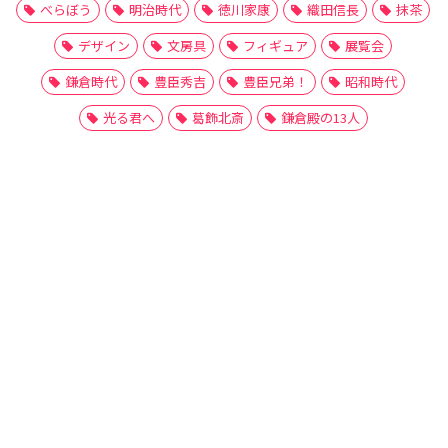
べらぼう
明治時代
徳川家康
織田信長
抹茶
デザイン
文房具
フィギュア
展覧会
鎌倉時代
豊臣秀吉
豊臣兄弟！
昭和時代
光る君へ
葛飾北斎
鎌倉殿の13人