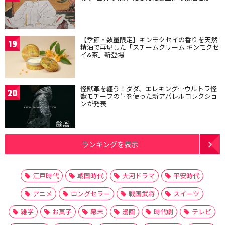
【季節・数量限定】キンモクセイの香りを天然
19
精油で再現した「スチームクリーム キンモクセ
イ&茶」新登場
怪獣革を纏う！ダダ、エレキング…ウルトラ怪
20
獣モチーフの革を使った新アパレルコレクショ
ンが発表
ランキングを表示
江戸時代
戦国時代
大河ドラマ
平安時代
アニメ
ロングセラー
戦国武将
スイーツ
雑学
お菓子
幕末
漫画
時代劇
テレビ