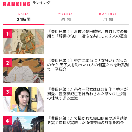
ランキング
RANKING
DAILY
WEEKLY
MONTHLY
24時間
週 間
月 間
『豊臣兄弟！』お市と柴田勝家、自刃しての最
1
期と「辞世の句」…運命を共にした２人の悲劇
【豊臣兄弟！】秀吉は本当に「女狂い」だった
2
のか？ 天下人を彩った11人の側室たちを時系列
で一挙紹介
『豊臣兄弟！』茶々＝悪女はほぼ創作？秀吉が
3
溺愛、豊臣家滅亡を背負わされた茶々(井上和)
の壮絶すぎる生涯
『豊臣兄弟！』で描かれた織田信長の道普請は
4
史実？信長が実施した街道整備の施策を紹介