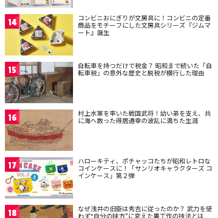
コンビニおにぎりが文房具に！コンビニの定番
14
商品をモチーフにした文房具シリーズ『ジムマ
ート』誕生
自転車を持つだけで税金？ 昭和まで続いた「自
15
転車税」の意外な歴史と脱税が横行した理由
村上水軍を率いた戦国武将！幼い弟を支え、共
16
に海へ散った得居通幸の波乱に満ちた生涯
ハローキティ、ポチャッコたちが昭和レトロな
17
コインケースに！「サンリオキャラクターズ コ
インケース」第２弾
なぜ浅井の旧臣は秀吉に従ったのか？ 武力を使
18
わず“自分の味方”に変えた裏工作の技法とは