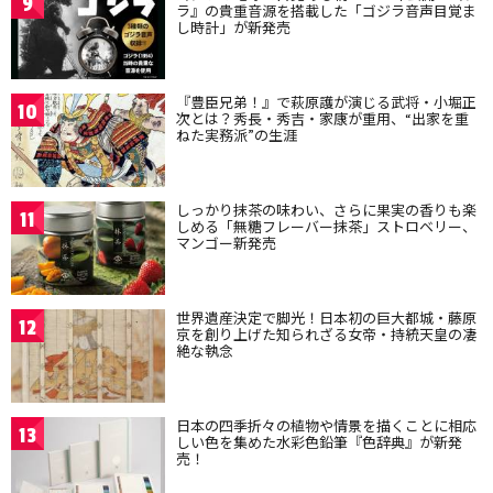
9
ラ』の貴重音源を搭載した「ゴジラ音声目覚ま
し時計」が新発売
『豊臣兄弟！』で萩原護が演じる武将・小堀正
10
次とは？秀長・秀吉・家康が重用、“出家を重
ねた実務派”の生涯
しっかり抹茶の味わい、さらに果実の香りも楽
11
しめる「無糖フレーバー抹茶」ストロベリー、
マンゴー新発売
世界遺産決定で脚光！日本初の巨大都城・藤原
12
京を創り上げた知られざる女帝・持統天皇の凄
絶な執念
日本の四季折々の植物や情景を描くことに相応
13
しい色を集めた水彩色鉛筆『色辞典』が新発
売！