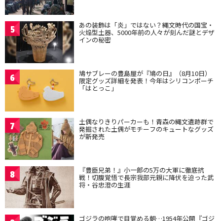
あの装飾は「炎」ではない？縄文時代の国宝・
5
火焔型土器、5000年前の人々が刻んだ謎とデザ
インの秘密
鳩サブレーの豊島屋が『鳩の日』（8月10日）
6
限定グッズ詳細を発表！今年はシリコンポーチ
「はとっこ」
土偶なりきりパーカーも！青森の縄文遺跡群で
7
発掘された土偶がモチーフのキュートなグッズ
が新発売
『豊臣兄弟！』小一郎の5万の大軍に徹底抗
8
戦！切腹覚悟で長宗我部元親に降伏を迫った武
将・谷忠澄の生涯
ゴジラの咆哮で目覚める朝…1954年公開『ゴジ