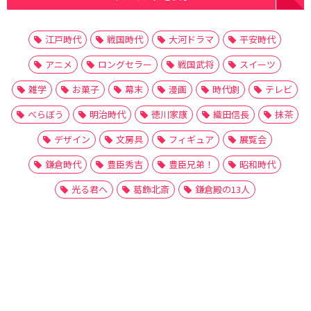
江戸時代
戦国時代
大河ドラマ
平安時代
アニメ
ロングセラー
戦国武将
スイーツ
雑学
お菓子
幕末
漫画
時代劇
テレビ
べらぼう
明治時代
徳川家康
織田信長
抹茶
デザイン
文房具
フィギュア
展覧会
鎌倉時代
豊臣秀吉
豊臣兄弟！
昭和時代
光る君へ
葛飾北斎
鎌倉殿の13人