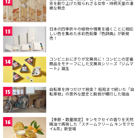
12
京を創り上げた知られざる女帝・持統天皇の凄
絶な執念
日本の四季折々の植物や情景を描くことに相応
13
しい色を集めた水彩色鉛筆『色辞典』が新発
売！
コンビニおにぎりが文房具に！コンビニの定番
14
商品をモチーフにした文房具シリーズ『ジムマ
ート』誕生
自転車を持つだけで税金？ 昭和まで続いた「自
15
転車税」の意外な歴史と脱税が横行した理由
【季節・数量限定】キンモクセイの香りを天然
16
精油で再現した「スチームクリーム キンモクセ
イ&茶」新登場