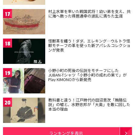
村上水軍を率いた戦国武将！幼い弟を支え、共
17
に海へ散った得居通幸の波乱に満ちた生涯
怪獣革を纏う！ダダ、エレキング…ウルトラ怪
18
獣モチーフの革を使った新アパレルコレクショ
ンが発表
小野小町の死後の伝説をモチーフにした
19
JUBAN-Tシャツ「小野小町の成れの果て」が
Play KIMONOから新発売
教科書と違う！江戸時代の田沼意次「賄賂伝
20
説」の嘘と、水野忠邦が「大奥」を敵に回した
本当の理由
ランキングを表示