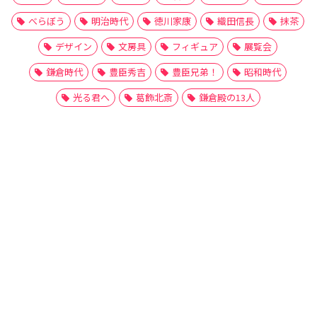
べらぼう
明治時代
徳川家康
織田信長
抹茶
デザイン
文房具
フィギュア
展覧会
鎌倉時代
豊臣秀吉
豊臣兄弟！
昭和時代
光る君へ
葛飾北斎
鎌倉殿の13人