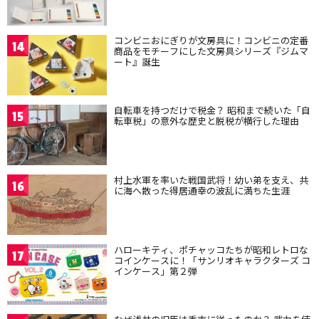
コンビニおにぎりが文房具に！コンビニの定番
14
商品をモチーフにした文房具シリーズ『ジムマ
ート』誕生
自転車を持つだけで税金？ 昭和まで続いた「自
15
転車税」の意外な歴史と脱税が横行した理由
村上水軍を率いた戦国武将！幼い弟を支え、共
16
に海へ散った得居通幸の波乱に満ちた生涯
ハローキティ、ポチャッコたちが昭和レトロな
17
コインケースに！「サンリオキャラクターズ コ
インケース」第２弾