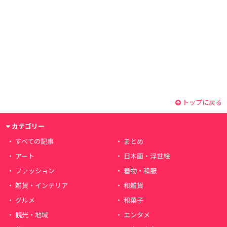
トップに戻る
カテゴリー
すべての記事
まとめ
アート
日本画・浮世絵
ファッション
着物・和服
雑貨・インテリア
和雑貨
グルメ
和菓子
観光・地域
エンタメ