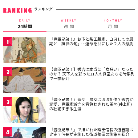
ランキング
RANKING
DAILY
WEEKLY
MONTHLY
24時間
週 間
月 間
『豊臣兄弟！』お市と柴田勝家、自刃しての最
1
期と「辞世の句」…運命を共にした２人の悲劇
【豊臣兄弟！】秀吉は本当に「女狂い」だった
2
のか？ 天下人を彩った11人の側室たちを時系列
で一挙紹介
『豊臣兄弟！』茶々＝悪女はほぼ創作？秀吉が
3
溺愛、豊臣家滅亡を背負わされた茶々(井上和)
の壮絶すぎる生涯
『豊臣兄弟！』で描かれた織田信長の道普請は
4
史実？信長が実施した街道整備の施策を紹介