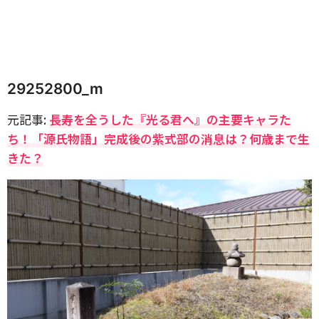
29252800_m
元記事:
長寿を全うした『光る君へ』の主要キャラた
ち！「源氏物語」完成後の紫式部の消息は？何歳まで生
きた？