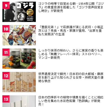
ゴジラの咆哮で目覚める朝…1954年公開『ゴジ
9
ラ』の貴重音源を搭載した「ゴジラ音声目覚ま
し時計」が新発売
『豊臣兄弟！』で萩原護が演じる武将・小堀正
10
次とは？秀長・秀吉・家康が重用、“出家を重
ねた実務派”の生涯
しっかり抹茶の味わい、さらに果実の香りも楽
11
しめる「無糖フレーバー抹茶」ストロベリー、
マンゴー新発売
世界遺産決定で脚光！日本初の巨大都城・藤原
12
京を創り上げた知られざる女帝・持統天皇の凄
絶な執念
日本の四季折々の植物や情景を描くことに相応
13
しい色を集めた水彩色鉛筆『色辞典』が新発
売！