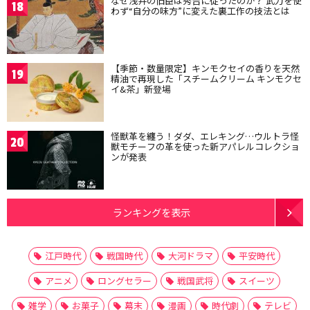
なぜ浅井の旧臣は秀吉に従ったのか？ 武力を使
18
わず“自分の味方”に変えた裏工作の技法とは
【季節・数量限定】キンモクセイの香りを天然
19
精油で再現した「スチームクリーム キンモクセ
イ&茶」新登場
怪獣革を纏う！ダダ、エレキング…ウルトラ怪
20
獣モチーフの革を使った新アパレルコレクショ
ンが発表
ランキングを表示
江戸時代
戦国時代
大河ドラマ
平安時代
アニメ
ロングセラー
戦国武将
スイーツ
雑学
お菓子
幕末
漫画
時代劇
テレビ