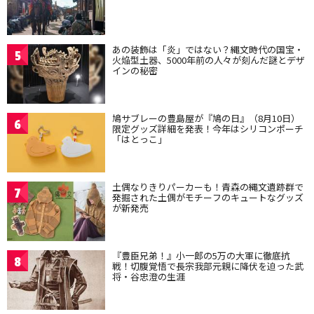
あの装飾は「炎」ではない？縄文時代の国宝・
5
火焔型土器、5000年前の人々が刻んだ謎とデザ
インの秘密
鳩サブレーの豊島屋が『鳩の日』（8月10日）
6
限定グッズ詳細を発表！今年はシリコンポーチ
「はとっこ」
土偶なりきりパーカーも！青森の縄文遺跡群で
7
発掘された土偶がモチーフのキュートなグッズ
が新発売
『豊臣兄弟！』小一郎の5万の大軍に徹底抗
8
戦！切腹覚悟で長宗我部元親に降伏を迫った武
将・谷忠澄の生涯