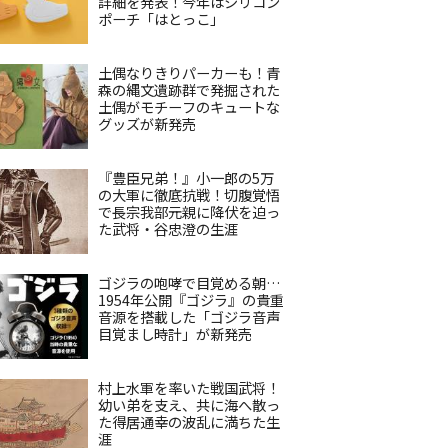
詳細を発表！今年はシリコン
ポーチ「はとっこ」
土偶なりきりパーカーも！青
森の縄文遺跡群で発掘された
土偶がモチーフのキュートな
グッズが新発売
『豊臣兄弟！』小一郎の5万
の大軍に徹底抗戦！切腹覚悟
で長宗我部元親に降伏を迫っ
た武将・谷忠澄の生涯
ゴジラの咆哮で目覚める朝…
1954年公開『ゴジラ』の貴重
音源を搭載した「ゴジラ音声
目覚まし時計」が新発売
村上水軍を率いた戦国武将！
幼い弟を支え、共に海へ散っ
た得居通幸の波乱に満ちた生
涯