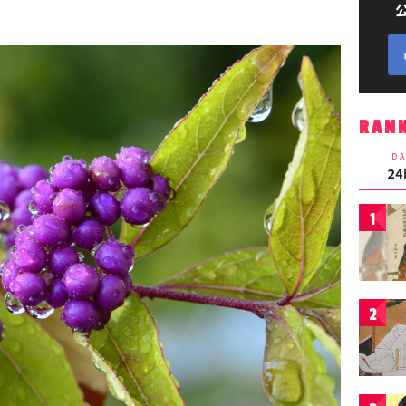
RAN
DA
2
1
2