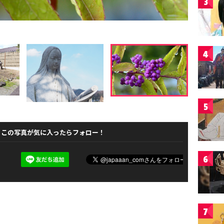
3
4
5
この写真が気に入ったらフォロー！
6
7