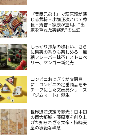
『豊臣兄弟！』で萩原護が演
じる武将・小堀正次とは？秀
長・秀吉・家康が重用、“出
家を重ねた実務派”の生涯
しっかり抹茶の味わい、さら
に果実の香りも楽しめる「無
糖フレーバー抹茶」ストロベ
リー、マンゴー新発売
コンビニおにぎりが文房具
に！コンビニの定番商品をモ
チーフにした文房具シリーズ
『ジムマート』誕生
世界遺産決定で脚光！日本初
の巨大都城・藤原京を創り上
げた知られざる女帝・持統天
皇の凄絶な執念