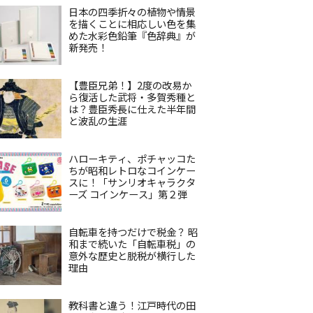
日本の四季折々の植物や情景
を描くことに相応しい色を集
めた水彩色鉛筆『色辞典』が
新発売！
【豊臣兄弟！】2度の改易か
ら復活した武将・多賀秀種と
は？豊臣秀長に仕えた半年間
と波乱の生涯
ハローキティ、ポチャッコた
ちが昭和レトロなコインケー
スに！「サンリオキャラクタ
ーズ コインケース」第２弾
自転車を持つだけで税金？ 昭
和まで続いた「自転車税」の
意外な歴史と脱税が横行した
理由
教科書と違う！江戸時代の田