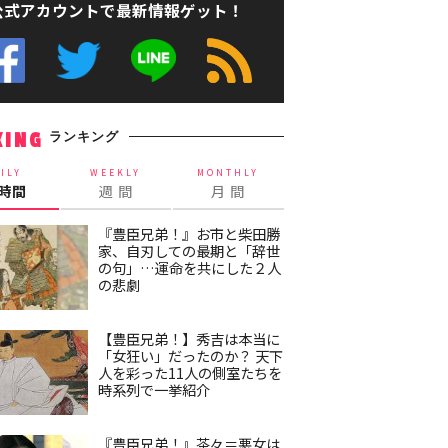
公式アカウントで最新情報ゲット！
ランキング
KING
ILY
WEEKLY
MONTHLY
4時間
週 間
月 間
『豊臣兄弟！』お市と柴田勝
家、自刃しての最期と「辞世
の句」…運命を共にした２人
の悲劇
【豊臣兄弟！】秀吉は本当に
「女狂い」だったのか？ 天下
人を彩った11人の側室たちを
時系列で一挙紹介
『豊臣兄弟！』茶々＝悪女は