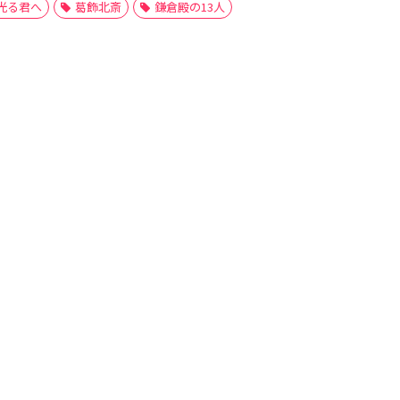
光る君へ
葛飾北斎
鎌倉殿の13人