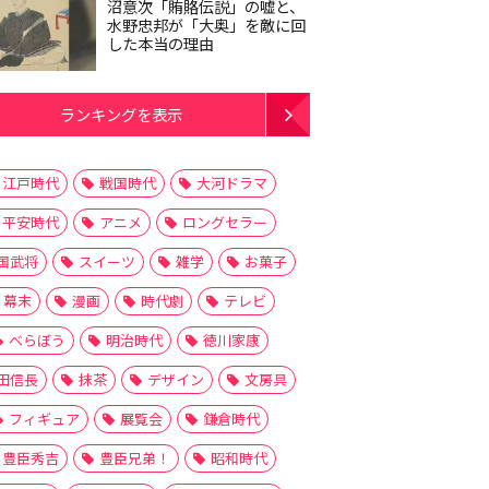
沼意次「賄賂伝説」の嘘と、
水野忠邦が「大奥」を敵に回
した本当の理由
ランキングを表示
江戸時代
戦国時代
大河ドラマ
平安時代
アニメ
ロングセラー
国武将
スイーツ
雑学
お菓子
幕末
漫画
時代劇
テレビ
べらぼう
明治時代
徳川家康
田信長
抹茶
デザイン
文房具
フィギュア
展覧会
鎌倉時代
豊臣秀吉
豊臣兄弟！
昭和時代