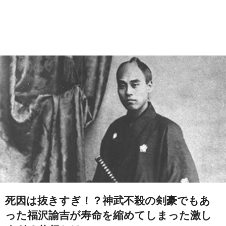
死因は抜きすぎ！？神武不殺の剣豪でもあ
った福沢諭吉が寿命を縮めてしまった激し