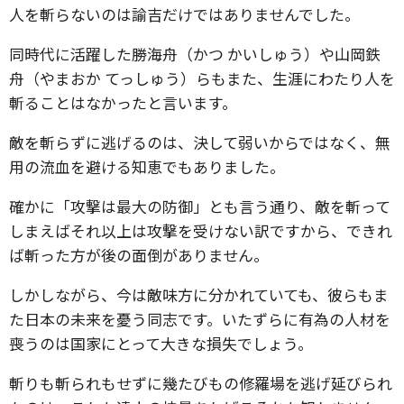
人を斬らないのは諭吉だけではありませんでした。
同時代に活躍した勝海舟（かつ かいしゅう）や山岡鉄
舟（やまおか てっしゅう）らもまた、生涯にわたり人を
斬ることはなかったと言います。
敵を斬らずに逃げるのは、決して弱いからではなく、無
用の流血を避ける知恵でもありました。
確かに「攻撃は最大の防御」とも言う通り、敵を斬って
しまえばそれ以上は攻撃を受けない訳ですから、できれ
ば斬った方が後の面倒がありません。
しかしながら、今は敵味方に分かれていても、彼らもま
た日本の未来を憂う同志です。いたずらに有為の人材を
喪うのは国家にとって大きな損失でしょう。
斬りも斬られもせずに幾たびもの修羅場を逃げ延びられ