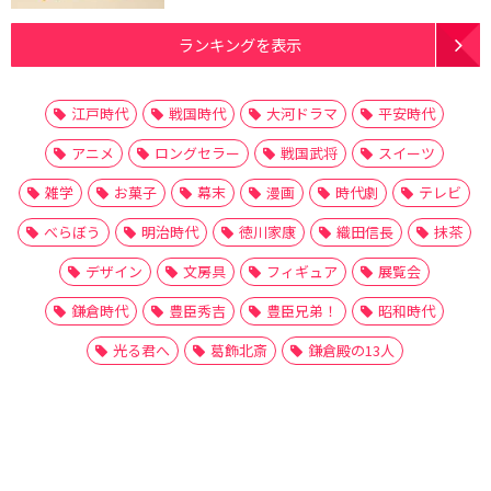
ランキングを表示
江戸時代
戦国時代
大河ドラマ
平安時代
アニメ
ロングセラー
戦国武将
スイーツ
雑学
お菓子
幕末
漫画
時代劇
テレビ
べらぼう
明治時代
徳川家康
織田信長
抹茶
デザイン
文房具
フィギュア
展覧会
鎌倉時代
豊臣秀吉
豊臣兄弟！
昭和時代
光る君へ
葛飾北斎
鎌倉殿の13人