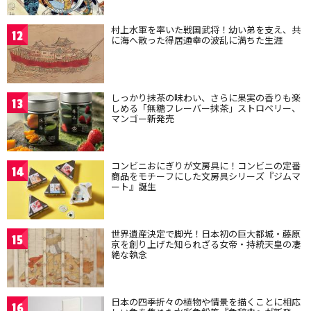
村上水軍を率いた戦国武将！幼い弟を支え、共
12
に海へ散った得居通幸の波乱に満ちた生涯
しっかり抹茶の味わい、さらに果実の香りも楽
13
しめる「無糖フレーバー抹茶」ストロベリー、
マンゴー新発売
コンビニおにぎりが文房具に！コンビニの定番
14
商品をモチーフにした文房具シリーズ『ジムマ
ート』誕生
世界遺産決定で脚光！日本初の巨大都城・藤原
15
京を創り上げた知られざる女帝・持統天皇の凄
絶な執念
日本の四季折々の植物や情景を描くことに相応
16