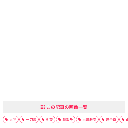
この記事の画像一覧
人物
一刀流
剣豪
勝海舟
土屋雅春
居合道