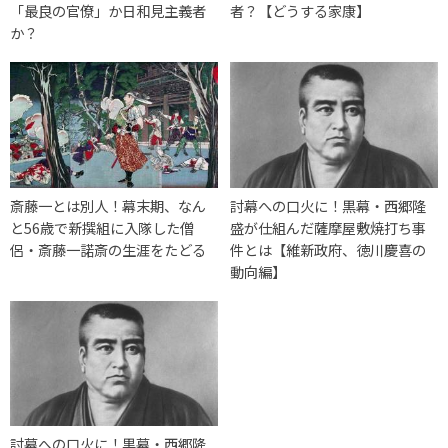
「最良の官僚」か日和見主義者
者？【どうする家康】
か？
斎藤一とは別人！幕末期、なん
討幕への口火に！黒幕・西郷隆
と56歳で新撰組に入隊した僧
盛が仕組んだ薩摩屋敷焼打ち事
侶・斎藤一諾斎の生涯をたどる
件とは【維新政府、徳川慶喜の
動向編】
討幕への口火に！黒幕・西郷隆