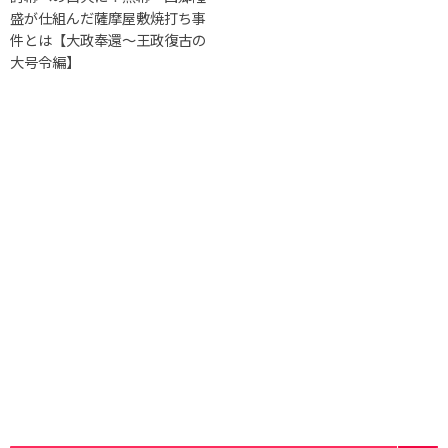
盛が仕組んだ薩摩屋敷焼打ち事
件とは【大政奉還〜王政復古の
大号令編】