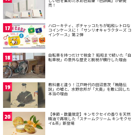
しい色を集めた水彩色鉛筆『色辞典』が新発
売！
ハローキティ、ポチャッコたちが昭和レトロな
17
コインケースに！「サンリオキャラクターズ コ
インケース」第２弾
自転車を持つだけで税金？ 昭和まで続いた「自
18
転車税」の意外な歴史と脱税が横行した理由
教科書と違う！江戸時代の田沼意次「賄賂伝
19
説」の嘘と、水野忠邦が「大奥」を敵に回した
本当の理由
【季節・数量限定】キンモクセイの香りを天然
20
精油で再現した「スチームクリーム キンモクセ
イ&茶」新登場