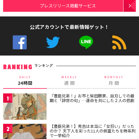
プレスリリース掲載サービス
公式アカウントで最新情報ゲット！
ランキング
RANKING
DAILY
WEEKLY
MONTHLY
24時間
週 間
月 間
『豊臣兄弟！』お市と柴田勝家、自刃しての最
1
期と「辞世の句」…運命を共にした２人の悲劇
【豊臣兄弟！】秀吉は本当に「女狂い」だった
2
のか？ 天下人を彩った11人の側室たちを時系列
で一挙紹介