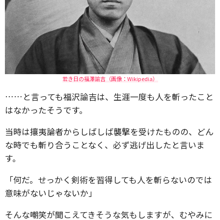
若き日の福澤諭吉（画像：Wikipedia）
……と言っても福沢諭吉は、生涯一度も人を斬ったこと
はなかったそうです。
当時は攘夷論者からしばしば襲撃を受けたものの、どん
な時でも斬り合うことなく、必ず逃げ出したと言いま
す。
「何だ。せっかく剣術を習得しても人を斬らないのでは
意味がないじゃないか」
そんな嘲笑が聞こえてきそうな気もしますが、むやみに