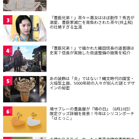
『豊臣兄弟！』茶々＝悪女はほぼ創作？秀吉が
3
溺愛、豊臣家滅亡を背負わされた茶々(井上和)
の壮絶すぎる生涯
『豊臣兄弟！』で描かれた織田信長の道普請は
4
史実？信長が実施した街道整備の施策を紹介
あの装飾は「炎」ではない？縄文時代の国宝・
5
火焔型土器、5000年前の人々が刻んだ謎とデザ
インの秘密
鳩サブレーの豊島屋が『鳩の日』（8月10日）
6
限定グッズ詳細を発表！今年はシリコンポーチ
「はとっこ」