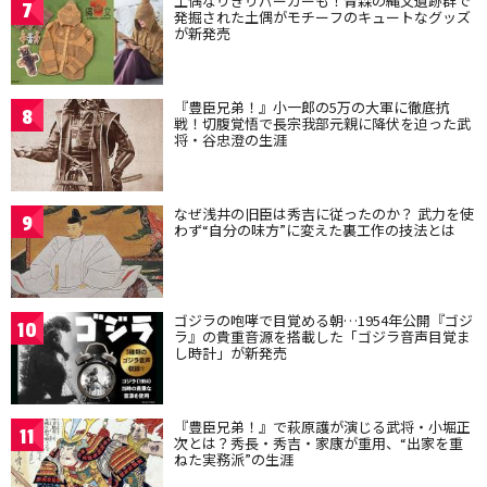
土偶なりきりパーカーも！青森の縄文遺跡群で
7
発掘された土偶がモチーフのキュートなグッズ
が新発売
『豊臣兄弟！』小一郎の5万の大軍に徹底抗
8
戦！切腹覚悟で長宗我部元親に降伏を迫った武
将・谷忠澄の生涯
なぜ浅井の旧臣は秀吉に従ったのか？ 武力を使
9
わず“自分の味方”に変えた裏工作の技法とは
ゴジラの咆哮で目覚める朝…1954年公開『ゴジ
10
ラ』の貴重音源を搭載した「ゴジラ音声目覚ま
し時計」が新発売
『豊臣兄弟！』で萩原護が演じる武将・小堀正
11
次とは？秀長・秀吉・家康が重用、“出家を重
ねた実務派”の生涯