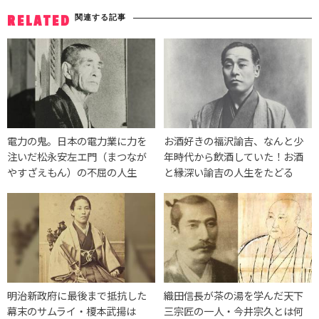
関連する記事
RELATED
電力の鬼。日本の電力業に力を
お酒好きの福沢諭吉、なんと少
注いだ松永安左エ門（まつなが
年時代から飲酒していた！お酒
やすざえもん）の不屈の人生
と縁深い諭吉の人生をたどる
明治新政府に最後まで抵抗した
織田信長が茶の湯を学んだ天下
幕末のサムライ・榎本武揚は
三宗匠の一人・今井宗久とは何