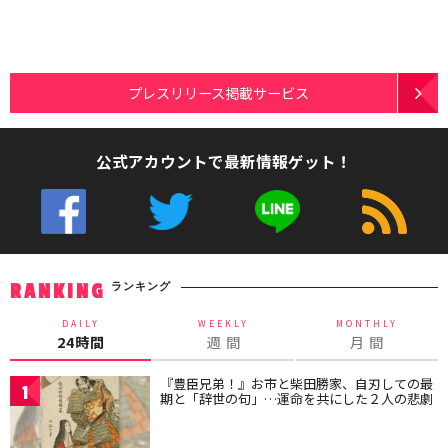
プレスリリース掲載サービス
公式アカウントで最新情報ゲット！
ランキング
RANKING
DAILY
WEEKLY
MONTHLY
24時間
週 間
月 間
『豊臣兄弟！』お市と柴田勝家、自刃しての最
1
期と「辞世の句」…運命を共にした２人の悲劇