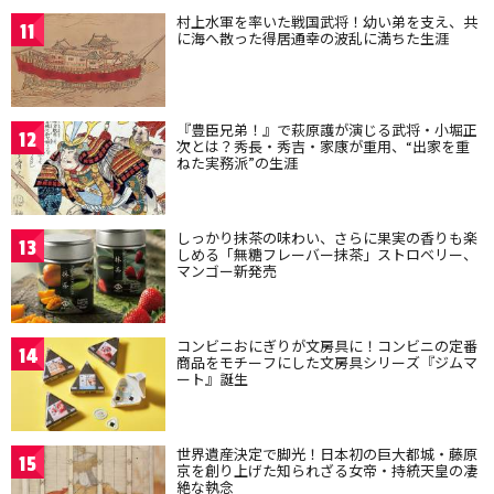
村上水軍を率いた戦国武将！幼い弟を支え、共
11
に海へ散った得居通幸の波乱に満ちた生涯
『豊臣兄弟！』で萩原護が演じる武将・小堀正
12
次とは？秀長・秀吉・家康が重用、“出家を重
ねた実務派”の生涯
しっかり抹茶の味わい、さらに果実の香りも楽
13
しめる「無糖フレーバー抹茶」ストロベリー、
マンゴー新発売
コンビニおにぎりが文房具に！コンビニの定番
14
商品をモチーフにした文房具シリーズ『ジムマ
ート』誕生
世界遺産決定で脚光！日本初の巨大都城・藤原
15
京を創り上げた知られざる女帝・持統天皇の凄
絶な執念