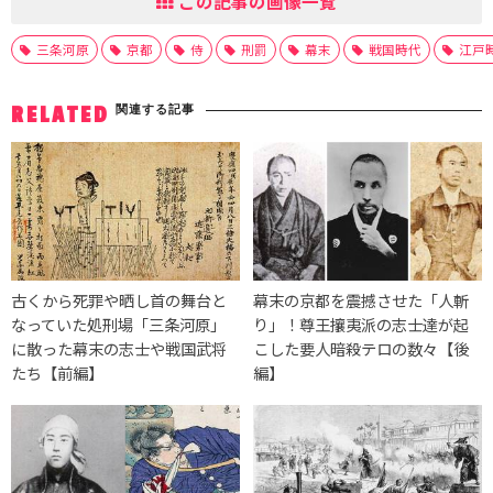
この記事の画像一覧
三条河原
京都
侍
刑罰
幕末
戦国時代
江戸
関連する記事
RELATED
古くから死罪や晒し首の舞台と
幕末の京都を震撼させた「人斬
なっていた処刑場「三条河原」
り」！尊王攘夷派の志士達が起
に散った幕末の志士や戦国武将
こした要人暗殺テロの数々【後
たち【前編】
編】