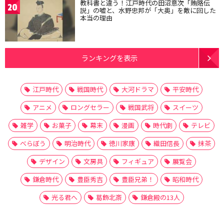
教科書と違う！江戸時代の田沼意次「賄賂伝
20
説」の嘘と、水野忠邦が「大奥」を敵に回した
本当の理由
ランキングを表示
江戸時代
戦国時代
大河ドラマ
平安時代
アニメ
ロングセラー
戦国武将
スイーツ
雑学
お菓子
幕末
漫画
時代劇
テレビ
べらぼう
明治時代
徳川家康
織田信長
抹茶
デザイン
文房具
フィギュア
展覧会
鎌倉時代
豊臣秀吉
豊臣兄弟！
昭和時代
光る君へ
葛飾北斎
鎌倉殿の13人