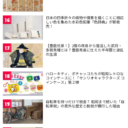
日本の四季折々の植物や情景を描くことに相応
16
しい色を集めた水彩色鉛筆『色辞典』が新発
売！
【豊臣兄弟！】2度の改易から復活した武将・
17
多賀秀種とは？豊臣秀長に仕えた半年間と波乱
の生涯
ハローキティ、ポチャッコたちが昭和レトロな
18
コインケースに！「サンリオキャラクターズ コ
インケース」第２弾
自転車を持つだけで税金？ 昭和まで続いた「自
19
転車税」の意外な歴史と脱税が横行した理由