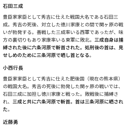
石田三成
豊臣家家臣として秀吉に仕えた戦国大名である石田三
成。秀吉の死後、対立した徳川家康との間で関ヶ原の戦
いが勃発する。善戦した三成率いる西軍であったが、味
方の裏切りもあり家康率いる東軍に敗北。
三成自身は捕
縛された後に六条河原で斬首された。処刑後の首は、見
せしめのために三条河原で晒し首となる
。
小西行長
豊臣家家臣として秀吉に仕えた肥後国（現在の熊本県）
の戦国大名。秀吉の死後に勃発した関ヶ原の戦いでは、
石田三成に加担し徳川家康と戦った。敗戦後に捕縛さ
れ、
三成と共に六条河原で斬首。首は三条河原に晒され
た
。
近藤勇