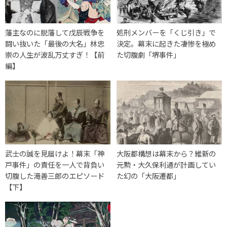
藩主なのに脱藩して戊辰戦争を
処刑メンバーを「くじ引き」で
闘い抜いた「最後の大名」林忠
決定。幕末に起きた凄惨を極め
崇の人生が波乱万丈すぎ！【前
た切腹劇「堺事件」
編】
武士の誠を見届けよ！幕末「神
大阪都構想は幕末から？維新の
戸事件」の責任を一人で背負い
元勲・大久保利通が計画してい
切腹した滝善三郎のエピソード
た幻の「大阪遷都」
【下】