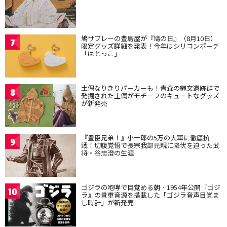
鳩サブレーの豊島屋が『鳩の日』（8月10日）
7
限定グッズ詳細を発表！今年はシリコンポーチ
「はとっこ」
土偶なりきりパーカーも！青森の縄文遺跡群で
8
発掘された土偶がモチーフのキュートなグッズ
が新発売
『豊臣兄弟！』小一郎の5万の大軍に徹底抗
9
戦！切腹覚悟で長宗我部元親に降伏を迫った武
将・谷忠澄の生涯
ゴジラの咆哮で目覚める朝…1954年公開『ゴジ
10
ラ』の貴重音源を搭載した「ゴジラ音声目覚ま
し時計」が新発売