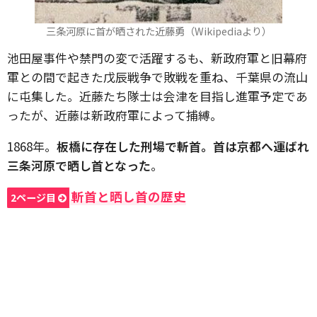
三条河原に首が晒された近藤勇（Wikipediaより）
池田屋事件や禁門の変で活躍するも、新政府軍と旧幕府
軍との間で起きた戊辰戦争で敗戦を重ね、千葉県の流山
に屯集した。近藤たち隊士は会津を目指し進軍予定であ
ったが、近藤は新政府軍によって捕縛。
1868年。
板橋に存在した刑場で斬首。首は京都へ運ばれ
三条河原で晒し首となった
。
斬首と晒し首の歴史
2ページ目