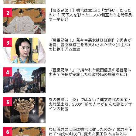
【豊臣兄弟！】秀吉は本当に「女狂い」だった
2
のか？ 天下人を彩った11人の側室たちを時系列
で一挙紹介
『豊臣兄弟！』茶々＝悪女はほぼ創作？秀吉が
3
溺愛、豊臣家滅亡を背負わされた茶々(井上和)
の壮絶すぎる生涯
『豊臣兄弟！』で描かれた織田信長の道普請は
4
史実？信長が実施した街道整備の施策を紹介
あの装飾は「炎」ではない？縄文時代の国宝・
5
火焔型土器、5000年前の人々が刻んだ謎とデザ
インの秘密
なぜ浅井の旧臣は秀吉に従ったのか？ 武力を使
6
わず“自分の味方”に変えた裏工作の技法とは