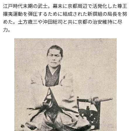
江戸時代末期の武士。幕末に京都周辺で活発化した尊王
攘夷運動を弾圧するために結成された新撰組の局長を努
めた。土方歳三や沖田総司と共に京都の治安維持に尽
力。