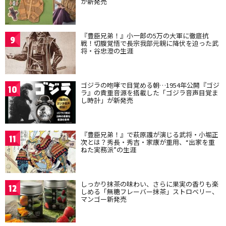
が新発売
『豊臣兄弟！』小一郎の5万の大軍に徹底抗
9
戦！切腹覚悟で長宗我部元親に降伏を迫った武
将・谷忠澄の生涯
ゴジラの咆哮で目覚める朝…1954年公開『ゴジ
10
ラ』の貴重音源を搭載した「ゴジラ音声目覚ま
し時計」が新発売
『豊臣兄弟！』で萩原護が演じる武将・小堀正
11
次とは？秀長・秀吉・家康が重用、“出家を重
ねた実務派”の生涯
しっかり抹茶の味わい、さらに果実の香りも楽
12
しめる「無糖フレーバー抹茶」ストロベリー、
マンゴー新発売