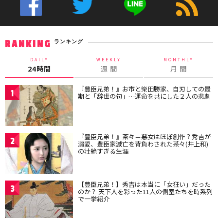
ランキング
RANKING
DAILY
WEEKLY
MONTHLY
24時間
週 間
月 間
『豊臣兄弟！』お市と柴田勝家、自刃しての最
1
期と「辞世の句」…運命を共にした２人の悲劇
『豊臣兄弟！』茶々＝悪女はほぼ創作？秀吉が
2
溺愛、豊臣家滅亡を背負わされた茶々(井上和)
の壮絶すぎる生涯
【豊臣兄弟！】秀吉は本当に「女狂い」だった
3
のか？ 天下人を彩った11人の側室たちを時系列
で一挙紹介