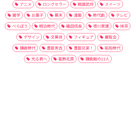
アニメ
ロングセラー
戦国武将
スイーツ
雑学
お菓子
幕末
漫画
時代劇
テレビ
べらぼう
明治時代
織田信長
徳川家康
抹茶
デザイン
文房具
フィギュア
展覧会
鎌倉時代
豊臣秀吉
豊臣兄弟！
昭和時代
光る君へ
葛飾北斎
鎌倉殿の13人