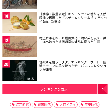
【季節・数量限定】キンモクセイの香りを天然
18
精油で再現した「スチームクリーム キンモクセ
イ&茶」新登場
村上水軍を率いた戦国武将！幼い弟を支え、共
19
に海へ散った得居通幸の波乱に満ちた生涯
怪獣革を纏う！ダダ、エレキング…ウルトラ怪
20
獣モチーフの革を使った新アパレルコレクショ
ンが発表
ランキングを表示
江戸時代
戦国時代
大河ドラマ
平安時代