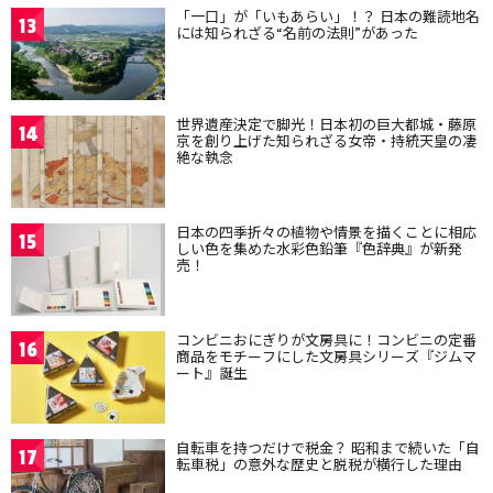
「一口」が「いもあらい」！？ 日本の難読地名
13
には知られざる“名前の法則”があった
世界遺産決定で脚光！日本初の巨大都城・藤原
14
京を創り上げた知られざる女帝・持統天皇の凄
絶な執念
日本の四季折々の植物や情景を描くことに相応
15
しい色を集めた水彩色鉛筆『色辞典』が新発
売！
コンビニおにぎりが文房具に！コンビニの定番
16
商品をモチーフにした文房具シリーズ『ジムマ
ート』誕生
自転車を持つだけで税金？ 昭和まで続いた「自
17
転車税」の意外な歴史と脱税が横行した理由