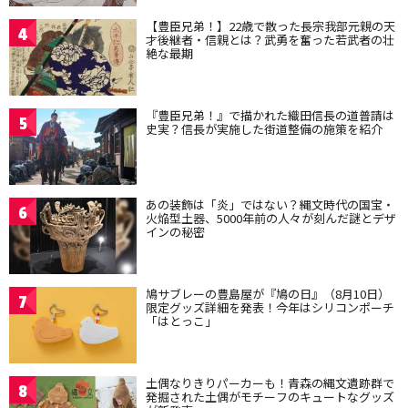
【豊臣兄弟！】22歳で散った長宗我部元親の天
4
才後継者・信親とは？武勇を奮った若武者の壮
絶な最期
『豊臣兄弟！』で描かれた織田信長の道普請は
5
史実？信長が実施した街道整備の施策を紹介
あの装飾は「炎」ではない？縄文時代の国宝・
6
火焔型土器、5000年前の人々が刻んだ謎とデザ
インの秘密
鳩サブレーの豊島屋が『鳩の日』（8月10日）
7
限定グッズ詳細を発表！今年はシリコンポーチ
「はとっこ」
土偶なりきりパーカーも！青森の縄文遺跡群で
8
発掘された土偶がモチーフのキュートなグッズ