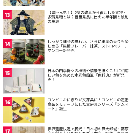
【豊臣兄弟！】2度の改易から復活した武将・
13
多賀秀種とは？豊臣秀長に仕えた半年間と波乱
の生涯
しっかり抹茶の味わい、さらに果実の香りも楽
14
しめる「無糖フレーバー抹茶」ストロベリー、
マンゴー新発売
日本の四季折々の植物や情景を描くことに相応
15
しい色を集めた水彩色鉛筆『色辞典』が新発
売！
コンビニおにぎりが文房具に！コンビニの定番
16
商品をモチーフにした文房具シリーズ『ジムマ
ート』誕生
世界遺産決定で脚光！日本初の巨大都城・藤原
17