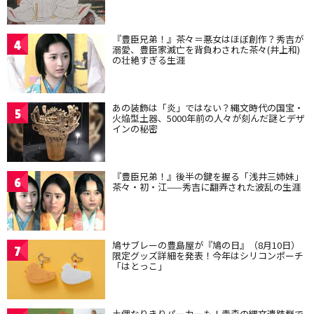
『豊臣兄弟！』茶々＝悪女はほぼ創作？秀吉が
4
溺愛、豊臣家滅亡を背負わされた茶々(井上和)
の壮絶すぎる生涯
あの装飾は「炎」ではない？縄文時代の国宝・
5
火焔型土器、5000年前の人々が刻んだ謎とデザ
インの秘密
『豊臣兄弟！』後半の鍵を握る「浅井三姉妹」
6
茶々・初・江——秀吉に翻弄された波乱の生涯
鳩サブレーの豊島屋が『鳩の日』（8月10日）
7
限定グッズ詳細を発表！今年はシリコンポーチ
「はとっこ」
土偶なりきりパーカーも！青森の縄文遺跡群で