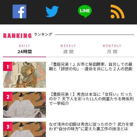
ランキング
RANKING
DAILY
WEEKLY
MONTHLY
24時間
週 間
月 間
『豊臣兄弟！』お市と柴田勝家、自刃しての最
1
期と「辞世の句」…運命を共にした２人の悲劇
【豊臣兄弟！】秀吉は本当に「女狂い」だった
2
のか？ 天下人を彩った11人の側室たちを時系列
で一挙紹介
なぜ浅井の旧臣は秀吉に従ったのか？ 武力を使
3
わず“自分の味方”に変えた裏工作の技法とは