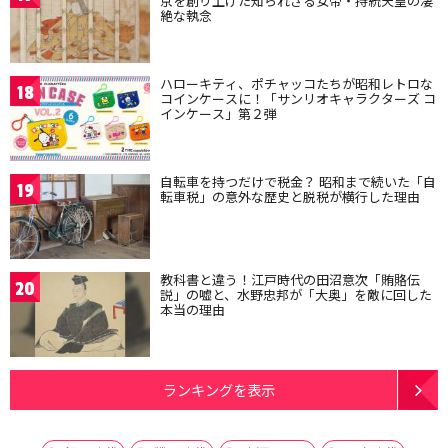
京を創り上げた知られざる女帝・持統天皇の凄
絶な執念
ハローキティ、ポチャッコたちが昭和レトロな
18
コインケースに！「サンリオキャラクターズ コ
インケース」第２弾
自転車を持つだけで税金？ 昭和まで続いた「自
19
転車税」の意外な歴史と脱税が横行した理由
教科書と違う！江戸時代の田沼意次「賄賂伝
20
説」の嘘と、水野忠邦が「大奥」を敵に回した
本当の理由
ランキングを表示