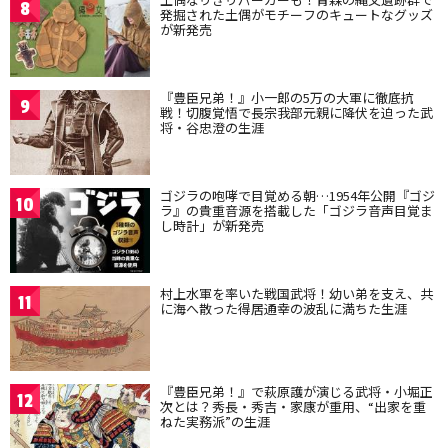
8
発掘された土偶がモチーフのキュートなグッズ
が新発売
『豊臣兄弟！』小一郎の5万の大軍に徹底抗
9
戦！切腹覚悟で長宗我部元親に降伏を迫った武
将・谷忠澄の生涯
ゴジラの咆哮で目覚める朝…1954年公開『ゴジ
10
ラ』の貴重音源を搭載した「ゴジラ音声目覚ま
し時計」が新発売
村上水軍を率いた戦国武将！幼い弟を支え、共
11
に海へ散った得居通幸の波乱に満ちた生涯
『豊臣兄弟！』で萩原護が演じる武将・小堀正
12
次とは？秀長・秀吉・家康が重用、“出家を重
ねた実務派”の生涯