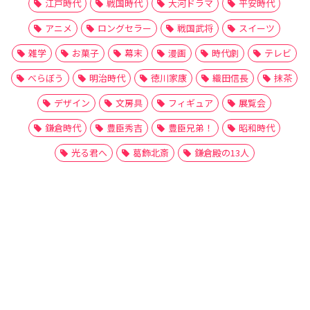
江戸時代
戦国時代
大河ドラマ
平安時代
アニメ
ロングセラー
戦国武将
スイーツ
雑学
お菓子
幕末
漫画
時代劇
テレビ
べらぼう
明治時代
徳川家康
織田信長
抹茶
デザイン
文房具
フィギュア
展覧会
鎌倉時代
豊臣秀吉
豊臣兄弟！
昭和時代
光る君へ
葛飾北斎
鎌倉殿の13人