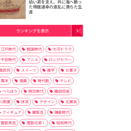
幼い弟を支え、共に海へ散っ
た得居通幸の波乱に満ちた生
涯
ランキングを表示
江戸時代
戦国時代
大河ドラマ
平安時代
アニメ
ロングセラー
国武将
スイーツ
雑学
お菓子
幕末
漫画
時代劇
テレビ
べらぼう
明治時代
織田信長
川家康
抹茶
デザイン
文房具
フィギュア
展覧会
鎌倉時代
豊臣秀吉
豊臣兄弟！
昭和時代