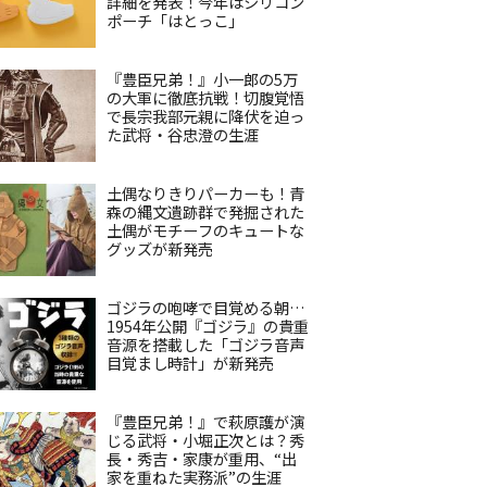
詳細を発表！今年はシリコン
ポーチ「はとっこ」
『豊臣兄弟！』小一郎の5万
の大軍に徹底抗戦！切腹覚悟
で長宗我部元親に降伏を迫っ
た武将・谷忠澄の生涯
土偶なりきりパーカーも！青
森の縄文遺跡群で発掘された
土偶がモチーフのキュートな
グッズが新発売
ゴジラの咆哮で目覚める朝…
1954年公開『ゴジラ』の貴重
音源を搭載した「ゴジラ音声
目覚まし時計」が新発売
『豊臣兄弟！』で萩原護が演
じる武将・小堀正次とは？秀
長・秀吉・家康が重用、“出
家を重ねた実務派”の生涯