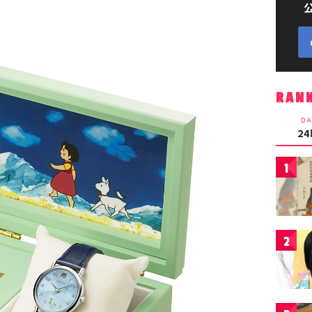
RAN
DA
2
1
2