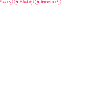
光る君へ
葛飾北斎
鎌倉殿の13人