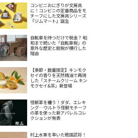
コンビニおにぎりが文房具
に！コンビニの定番商品をモ
チーフにした文房具シリーズ
『ジムマート』誕生
自転車を持つだけで税金？ 昭
和まで続いた「自転車税」の
意外な歴史と脱税が横行した
理由
【季節・数量限定】キンモク
セイの香りを天然精油で再現
した「スチームクリーム キン
モクセイ&茶」新登場
怪獣革を纏う！ダダ、エレキ
ング…ウルトラ怪獣モチーフ
の革を使った新アパレルコレ
クションが発表
村上水軍を率いた戦国武将！