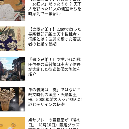
「女狂い」だったのか？ 天下
人を彩った11人の側室たちを
時系列で一挙紹介
【豊臣兄弟！】22歳で散った
長宗我部元親の天才後継者・
信親とは？武勇を奮った若武
者の壮絶な最期
『豊臣兄弟！』で描かれた織
田信長の道普請は史実？信長
が実施した街道整備の施策を
紹介
あの装飾は「炎」ではない？
縄文時代の国宝・火焔型土
器、5000年前の人々が刻んだ
謎とデザインの秘密
鳩サブレーの豊島屋が『鳩の
日』（8月10日）限定グッズ