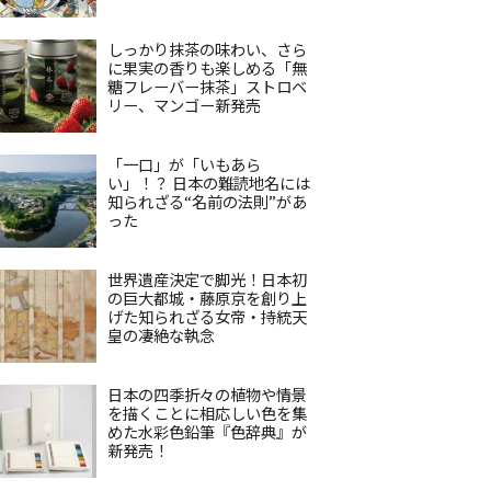
しっかり抹茶の味わい、さら
に果実の香りも楽しめる「無
糖フレーバー抹茶」ストロベ
リー、マンゴー新発売
「一口」が「いもあら
い」！？ 日本の難読地名には
知られざる“名前の法則”があ
った
世界遺産決定で脚光！日本初
の巨大都城・藤原京を創り上
げた知られざる女帝・持統天
皇の凄絶な執念
日本の四季折々の植物や情景
を描くことに相応しい色を集
めた水彩色鉛筆『色辞典』が
新発売！