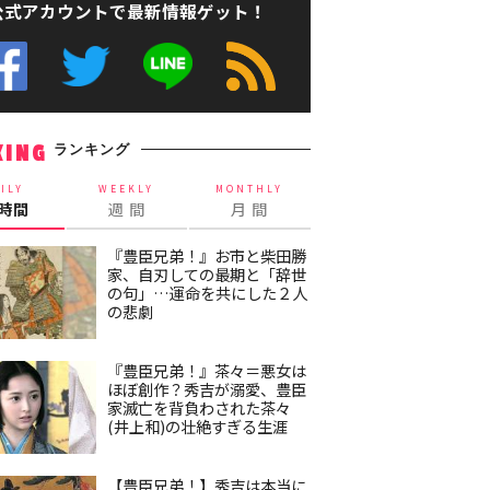
公式アカウントで最新情報ゲット！
ランキング
KING
ILY
WEEKLY
MONTHLY
4時間
週 間
月 間
『豊臣兄弟！』お市と柴田勝
家、自刃しての最期と「辞世
の句」…運命を共にした２人
の悲劇
『豊臣兄弟！』茶々＝悪女は
ほぼ創作？秀吉が溺愛、豊臣
家滅亡を背負わされた茶々
(井上和)の壮絶すぎる生涯
【豊臣兄弟！】秀吉は本当に