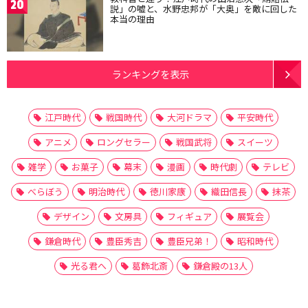
20
説」の嘘と、水野忠邦が「大奥」を敵に回した
本当の理由
ランキングを表示
江戸時代
戦国時代
大河ドラマ
平安時代
アニメ
ロングセラー
戦国武将
スイーツ
雑学
お菓子
幕末
漫画
時代劇
テレビ
べらぼう
明治時代
徳川家康
織田信長
抹茶
デザイン
文房具
フィギュア
展覧会
鎌倉時代
豊臣秀吉
豊臣兄弟！
昭和時代
光る君へ
葛飾北斎
鎌倉殿の13人