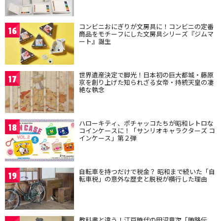
コンビニおにぎりが文房具に！コンビニの定番
16
商品をモチーフにした文房具シリーズ『ジムマ
ート』誕生
世界遺産決定で脚光！日本初の巨大都城・藤原
17
京を創り上げた知られざる女帝・持統天皇の凄
絶な執念
ハローキティ、ポチャッコたちが昭和レトロな
18
コインケースに！「サンリオキャラクターズ コ
インケース」第２弾
自転車を持つだけで税金？ 昭和まで続いた「自
19
転車税」の意外な歴史と脱税が横行した理由
教科書と違う！江戸時代の田沼意次「賄賂伝