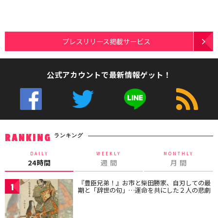
プレスリリース掲載サービス
公式アカウントで最新情報ゲット！
ランキング
RANKING
DAILY
WEEKLY
MONTHLY
24時間
週 間
月 間
『豊臣兄弟！』お市と柴田勝家、自刃しての最
1
期と「辞世の句」…運命を共にした２人の悲劇