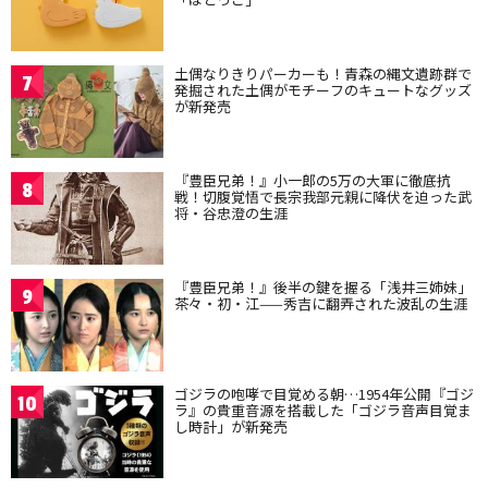
土偶なりきりパーカーも！青森の縄文遺跡群で
7
発掘された土偶がモチーフのキュートなグッズ
が新発売
『豊臣兄弟！』小一郎の5万の大軍に徹底抗
8
戦！切腹覚悟で長宗我部元親に降伏を迫った武
将・谷忠澄の生涯
『豊臣兄弟！』後半の鍵を握る「浅井三姉妹」
9
茶々・初・江——秀吉に翻弄された波乱の生涯
ゴジラの咆哮で目覚める朝…1954年公開『ゴジ
10
ラ』の貴重音源を搭載した「ゴジラ音声目覚ま
し時計」が新発売