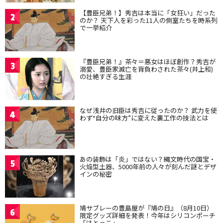
【豊臣兄弟！】秀吉は本当に「女狂い」だった
2
のか？ 天下人を彩った11人の側室たちを時系列
で一挙紹介
『豊臣兄弟！』茶々＝悪女はほぼ創作？秀吉が
3
溺愛、豊臣家滅亡を背負わされた茶々(井上和)
の壮絶すぎる生涯
なぜ浅井の旧臣は秀吉に従ったのか？ 武力を使
4
わず“自分の味方”に変えた裏工作の技法とは
あの装飾は「炎」ではない？縄文時代の国宝・
5
火焔型土器、5000年前の人々が刻んだ謎とデザ
インの秘密
鳩サブレーの豊島屋が『鳩の日』（8月10日）
6
限定グッズ詳細を発表！今年はシリコンポーチ
「はとっこ」