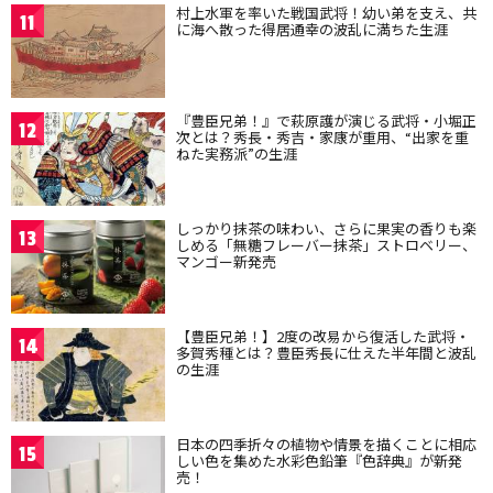
村上水軍を率いた戦国武将！幼い弟を支え、共
11
に海へ散った得居通幸の波乱に満ちた生涯
『豊臣兄弟！』で萩原護が演じる武将・小堀正
12
次とは？秀長・秀吉・家康が重用、“出家を重
ねた実務派”の生涯
しっかり抹茶の味わい、さらに果実の香りも楽
13
しめる「無糖フレーバー抹茶」ストロベリー、
マンゴー新発売
【豊臣兄弟！】2度の改易から復活した武将・
14
多賀秀種とは？豊臣秀長に仕えた半年間と波乱
の生涯
日本の四季折々の植物や情景を描くことに相応
15
しい色を集めた水彩色鉛筆『色辞典』が新発
売！