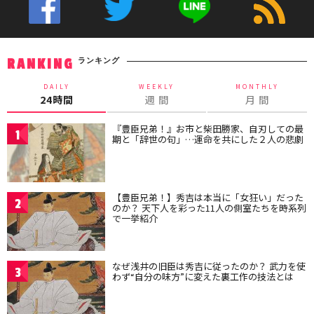
ランキング
RANKING
DAILY
WEEKLY
MONTHLY
24時間
週 間
月 間
『豊臣兄弟！』お市と柴田勝家、自刃しての最
1
期と「辞世の句」…運命を共にした２人の悲劇
【豊臣兄弟！】秀吉は本当に「女狂い」だった
2
のか？ 天下人を彩った11人の側室たちを時系列
で一挙紹介
なぜ浅井の旧臣は秀吉に従ったのか？ 武力を使
3
わず“自分の味方”に変えた裏工作の技法とは