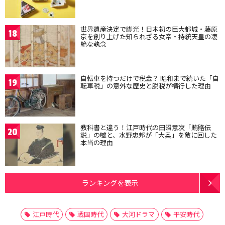
世界遺産決定で脚光！日本初の巨大都城・藤原
18
京を創り上げた知られざる女帝・持統天皇の凄
絶な執念
自転車を持つだけで税金？ 昭和まで続いた「自
19
転車税」の意外な歴史と脱税が横行した理由
教科書と違う！江戸時代の田沼意次「賄賂伝
20
説」の嘘と、水野忠邦が「大奥」を敵に回した
本当の理由
ランキングを表示
江戸時代
戦国時代
大河ドラマ
平安時代