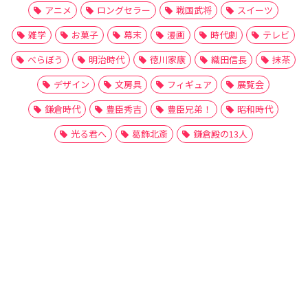
アニメ
ロングセラー
戦国武将
スイーツ
雑学
お菓子
幕末
漫画
時代劇
テレビ
べらぼう
明治時代
徳川家康
織田信長
抹茶
デザイン
文房具
フィギュア
展覧会
鎌倉時代
豊臣秀吉
豊臣兄弟！
昭和時代
光る君へ
葛飾北斎
鎌倉殿の13人