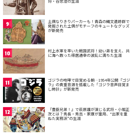
将・谷忠澄の生涯
土偶なりきりパーカーも！青森の縄文遺跡群で
9
発掘された土偶がモチーフのキュートなグッズ
が新発売
村上水軍を率いた戦国武将！幼い弟を支え、共
10
に海へ散った得居通幸の波乱に満ちた生涯
ゴジラの咆哮で目覚める朝…1954年公開『ゴジ
11
ラ』の貴重音源を搭載した「ゴジラ音声目覚ま
し時計」が新発売
『豊臣兄弟！』で萩原護が演じる武将・小堀正
12
次とは？秀長・秀吉・家康が重用、“出家を重
ねた実務派”の生涯