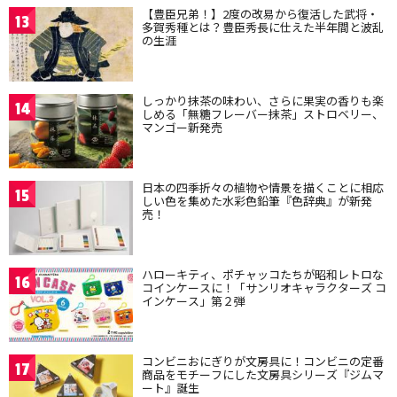
【豊臣兄弟！】2度の改易から復活した武将・
13
多賀秀種とは？豊臣秀長に仕えた半年間と波乱
の生涯
しっかり抹茶の味わい、さらに果実の香りも楽
14
しめる「無糖フレーバー抹茶」ストロベリー、
マンゴー新発売
日本の四季折々の植物や情景を描くことに相応
15
しい色を集めた水彩色鉛筆『色辞典』が新発
売！
ハローキティ、ポチャッコたちが昭和レトロな
16
コインケースに！「サンリオキャラクターズ コ
インケース」第２弾
コンビニおにぎりが文房具に！コンビニの定番
17
商品をモチーフにした文房具シリーズ『ジムマ
ート』誕生