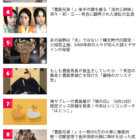
『豊臣兄弟！』後半の鍵を握る「浅井三姉妹」
4
茶々・初・江——秀吉に翻弄された波乱の生涯
あの装飾は「炎」ではない？縄文時代の国宝・
5
火焔型土器、5000年前の人々が刻んだ謎とデザ
インの秘密
もしも豊臣秀長が長生きしていたら…？秀吉の
6
暴走と豊臣家滅亡を防げた「最強のカリスマ
性」
鳩サブレーの豊島屋が『鳩の日』（8月10日）
7
限定グッズ詳細を発表！今年はシリコンポーチ
「はとっこ」
『豊臣兄弟！』小一郎の5万の大軍に徹底抗
8
戦！切腹覚悟で長宗我部元親に降伏を迫った武