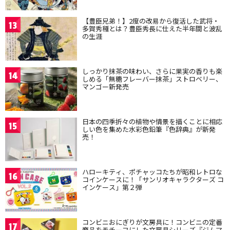
【豊臣兄弟！】2度の改易から復活した武将・
13
多賀秀種とは？豊臣秀長に仕えた半年間と波乱
の生涯
しっかり抹茶の味わい、さらに果実の香りも楽
14
しめる「無糖フレーバー抹茶」ストロベリー、
マンゴー新発売
日本の四季折々の植物や情景を描くことに相応
15
しい色を集めた水彩色鉛筆『色辞典』が新発
売！
ハローキティ、ポチャッコたちが昭和レトロな
16
コインケースに！「サンリオキャラクターズ コ
インケース」第２弾
コンビニおにぎりが文房具に！コンビニの定番
17
商品をモチーフにした文房具シリーズ『ジムマ