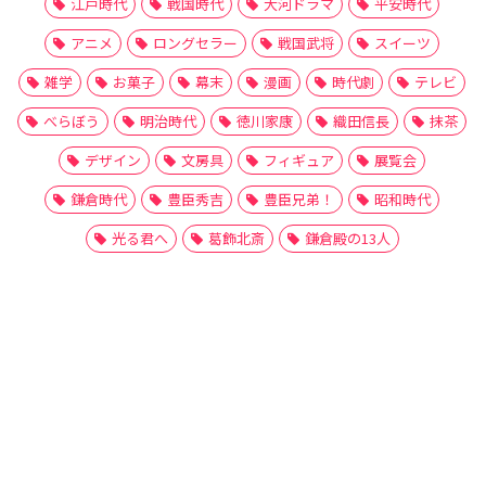
江戸時代
戦国時代
大河ドラマ
平安時代
アニメ
ロングセラー
戦国武将
スイーツ
雑学
お菓子
幕末
漫画
時代劇
テレビ
べらぼう
明治時代
徳川家康
織田信長
抹茶
デザイン
文房具
フィギュア
展覧会
鎌倉時代
豊臣秀吉
豊臣兄弟！
昭和時代
光る君へ
葛飾北斎
鎌倉殿の13人