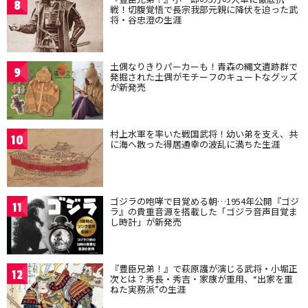
8
戦！切腹覚悟で長宗我部元親に降伏を迫った武
将・谷忠澄の生涯
土偶なりきりパーカーも！青森の縄文遺跡群で
9
発掘された土偶がモチーフのキュートなグッズ
が新発売
村上水軍を率いた戦国武将！幼い弟を支え、共
10
に海へ散った得居通幸の波乱に満ちた生涯
ゴジラの咆哮で目覚める朝…1954年公開『ゴジ
11
ラ』の貴重音源を搭載した「ゴジラ音声目覚ま
し時計」が新発売
『豊臣兄弟！』で萩原護が演じる武将・小堀正
12
次とは？秀長・秀吉・家康が重用、“出家を重
ねた実務派”の生涯