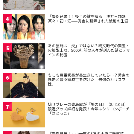
『豊臣兄弟！』後半の鍵を握る「浅井三姉妹」
4
茶々・初・江——秀吉に翻弄された波乱の生涯
あの装飾は「炎」ではない？縄文時代の国宝・
5
火焔型土器、5000年前の人々が刻んだ謎とデザ
インの秘密
もしも豊臣秀長が長生きしていたら…？秀吉の
6
暴走と豊臣家滅亡を防げた「最強のカリスマ
性」
鳩サブレーの豊島屋が『鳩の日』（8月10日）
7
限定グッズ詳細を発表！今年はシリコンポーチ
「はとっこ」
『豊臣兄弟！』小一郎の5万の大軍に徹底抗