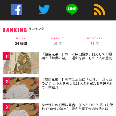
ランキング
RANKING
DAILY
WEEKLY
MONTHLY
24時間
週 間
月 間
『豊臣兄弟！』お市と柴田勝家、自刃しての最
1
期と「辞世の句」…運命を共にした２人の悲劇
【豊臣兄弟！】秀吉は本当に「女狂い」だった
2
のか？ 天下人を彩った11人の側室たちを時系列
で一挙紹介
なぜ浅井の旧臣は秀吉に従ったのか？ 武力を使
3
わず“自分の味方”に変えた裏工作の技法とは