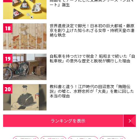
ート』誕生
世界遺産決定で脚光！日本初の巨大都城・藤原
18
京を創り上げた知られざる女帝・持統天皇の凄
絶な執念
自転車を持つだけで税金？ 昭和まで続いた「自
19
転車税」の意外な歴史と脱税が横行した理由
教科書と違う！江戸時代の田沼意次「賄賂伝
20
説」の嘘と、水野忠邦が「大奥」を敵に回した
本当の理由
ランキングを表示