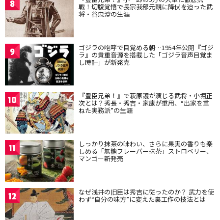
8
戦！切腹覚悟で長宗我部元親に降伏を迫った武
将・谷忠澄の生涯
ゴジラの咆哮で目覚める朝…1954年公開『ゴジ
9
ラ』の貴重音源を搭載した「ゴジラ音声目覚ま
し時計」が新発売
『豊臣兄弟！』で萩原護が演じる武将・小堀正
10
次とは？秀長・秀吉・家康が重用、“出家を重
ねた実務派”の生涯
しっかり抹茶の味わい、さらに果実の香りも楽
11
しめる「無糖フレーバー抹茶」ストロベリー、
マンゴー新発売
なぜ浅井の旧臣は秀吉に従ったのか？ 武力を使
12
わず“自分の味方”に変えた裏工作の技法とは