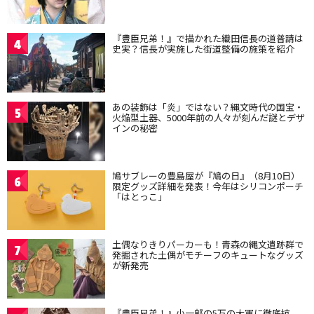
『豊臣兄弟！』で描かれた織田信長の道普請は
4
史実？信長が実施した街道整備の施策を紹介
あの装飾は「炎」ではない？縄文時代の国宝・
5
火焔型土器、5000年前の人々が刻んだ謎とデザ
インの秘密
鳩サブレーの豊島屋が『鳩の日』（8月10日）
6
限定グッズ詳細を発表！今年はシリコンポーチ
「はとっこ」
土偶なりきりパーカーも！青森の縄文遺跡群で
7
発掘された土偶がモチーフのキュートなグッズ
が新発売
『豊臣兄弟！』小一郎の5万の大軍に徹底抗