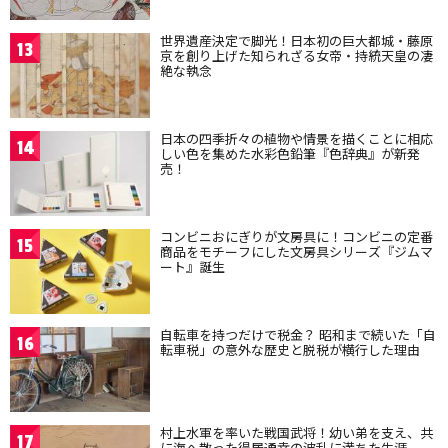
世界遺産決定で脚光！日本初の巨大都城・藤原
13
京を創り上げた知られざる女帝・持統天皇の凄
絶な執念
日本の四季折々の植物や情景を描くことに相応
14
しい色を集めた水彩色鉛筆『色辞典』が新発
売！
コンビニおにぎりが文房具に！コンビニの定番
15
商品をモチーフにした文房具シリーズ『ジムマ
ート』誕生
自転車を持つだけで税金？ 昭和まで続いた「自
16
転車税」の意外な歴史と脱税が横行した理由
村上水軍を率いた戦国武将！幼い弟を支え、共
17
に海へ散った得居通幸の波乱に満ちた生涯