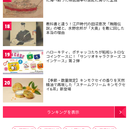
教科書と違う！江戸時代の田沼意次「賄賂伝
18
説」の嘘と、水野忠邦が「大奥」を敵に回した
本当の理由
ハローキティ、ポチャッコたちが昭和レトロな
19
コインケースに！「サンリオキャラクターズ コ
インケース」第２弾
【季節・数量限定】キンモクセイの香りを天然
20
精油で再現した「スチームクリーム キンモクセ
イ&茶」新登場
ランキングを表示