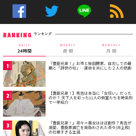
ランキング
RANKING
DAILY
WEEKLY
MONTHLY
24時間
週 間
月 間
『豊臣兄弟！』お市と柴田勝家、自刃しての最
1
期と「辞世の句」…運命を共にした２人の悲劇
【豊臣兄弟！】秀吉は本当に「女狂い」だった
2
のか？ 天下人を彩った11人の側室たちを時系列
で一挙紹介
『豊臣兄弟！』茶々＝悪女はほぼ創作？秀吉が
3
溺愛、豊臣家滅亡を背負わされた茶々(井上和)
の壮絶すぎる生涯