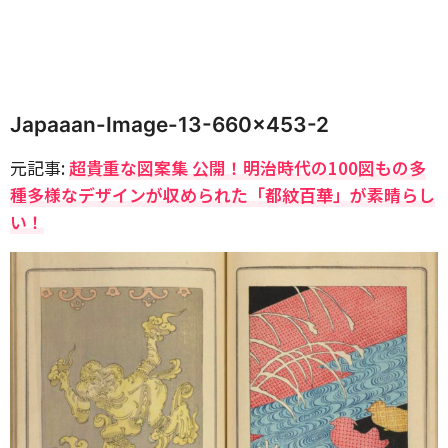
Japaaan-Image-13-660×453-2
元記事:
超貴重な図案集 公開！明治時代の100図もの多
種多様なデザインが収められた「都紋百華」が素晴らし
い！