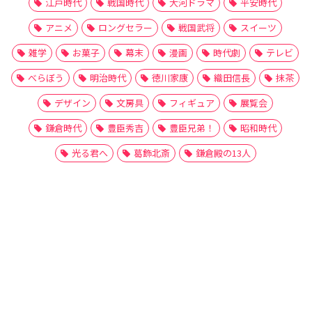
江戸時代
戦国時代
大河ドラマ
平安時代
アニメ
ロングセラー
戦国武将
スイーツ
雑学
お菓子
幕末
漫画
時代劇
テレビ
べらぼう
明治時代
徳川家康
織田信長
抹茶
デザイン
文房具
フィギュア
展覧会
鎌倉時代
豊臣秀吉
豊臣兄弟！
昭和時代
光る君へ
葛飾北斎
鎌倉殿の13人