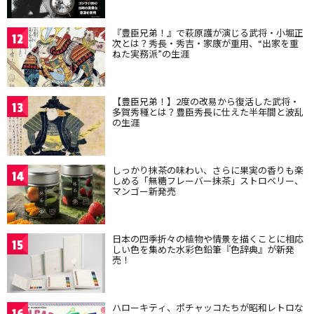
『豊臣兄弟！』で萩原護が演じる武将・小堀正
12
次とは？秀長・秀吉・家康が重用、“出家を重
ねた実務派”の生涯
【豊臣兄弟！】2度の改易から復活した武将・
13
多賀秀種とは？豊臣秀長に仕えた半年間と波乱
の生涯
しっかり抹茶の味わい、さらに果実の香りも楽
14
しめる「無糖フレーバー抹茶」ストロベリー、
マンゴー新発売
日本の四季折々の植物や情景を描くことに相応
15
しい色を集めた水彩色鉛筆『色辞典』が新発
売！
ハローキティ、ポチャッコたちが昭和レトロな