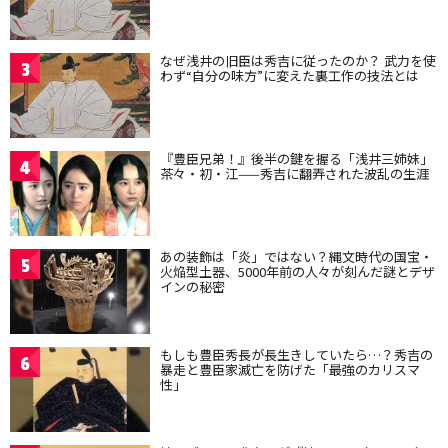
なぜ浅井の旧臣は秀吉に従ったのか？ 武力を使
3
わず“自分の味方”に変えた裏工作の技法とは
『豊臣兄弟！』後半の鍵を握る「浅井三姉妹」
4
茶々・初・江——秀吉に翻弄された波乱の生涯
あの装飾は「炎」ではない？縄文時代の国宝・
5
火焔型土器、5000年前の人々が刻んだ謎とデザ
インの秘密
もしも豊臣秀長が長生きしていたら…？秀吉の
6
暴走と豊臣家滅亡を防げた「最強のカリスマ
性」