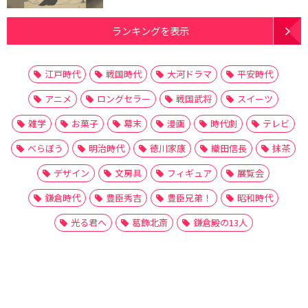
ランキングを表示
江戸時代
戦国時代
大河ドラマ
平安時代
アニメ
ロングセラー
戦国武将
スイーツ
雑学
お菓子
幕末
漫画
時代劇
テレビ
べらぼう
明治時代
徳川家康
織田信長
抹茶
デザイン
文房具
フィギュア
展覧会
鎌倉時代
豊臣秀吉
豊臣兄弟！
昭和時代
光る君へ
葛飾北斎
鎌倉殿の13人