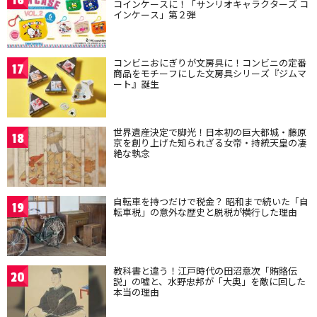
16
コインケースに！「サンリオキャラクターズ コ
インケース」第２弾
コンビニおにぎりが文房具に！コンビニの定番
17
商品をモチーフにした文房具シリーズ『ジムマ
ート』誕生
世界遺産決定で脚光！日本初の巨大都城・藤原
18
京を創り上げた知られざる女帝・持統天皇の凄
絶な執念
自転車を持つだけで税金？ 昭和まで続いた「自
19
転車税」の意外な歴史と脱税が横行した理由
教科書と違う！江戸時代の田沼意次「賄賂伝
20
説」の嘘と、水野忠邦が「大奥」を敵に回した
本当の理由