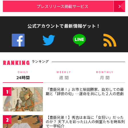
プレスリリース掲載サービス
公式アカウントで最新情報ゲット！
ランキング
RANKING
DAILY
WEEKLY
MONTHLY
24時間
週 間
月 間
『豊臣兄弟！』お市と柴田勝家、自刃しての最
1
期と「辞世の句」…運命を共にした２人の悲劇
【豊臣兄弟！】秀吉は本当に「女狂い」だった
2
のか？ 天下人を彩った11人の側室たちを時系列
で一挙紹介