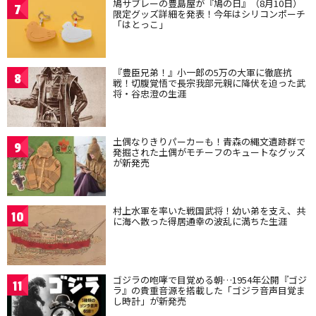
鳩サブレーの豊島屋が『鳩の日』（8月10日）
7
限定グッズ詳細を発表！今年はシリコンポーチ
「はとっこ」
『豊臣兄弟！』小一郎の5万の大軍に徹底抗
8
戦！切腹覚悟で長宗我部元親に降伏を迫った武
将・谷忠澄の生涯
土偶なりきりパーカーも！青森の縄文遺跡群で
9
発掘された土偶がモチーフのキュートなグッズ
が新発売
村上水軍を率いた戦国武将！幼い弟を支え、共
10
に海へ散った得居通幸の波乱に満ちた生涯
ゴジラの咆哮で目覚める朝…1954年公開『ゴジ
11
ラ』の貴重音源を搭載した「ゴジラ音声目覚ま
し時計」が新発売