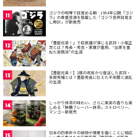
ゴジラの咆哮で目覚める朝…1954年公開『ゴジ
11
ラ』の貴重音源を搭載した「ゴジラ音声目覚ま
し時計」が新発売
『豊臣兄弟！』で萩原護が演じる武将・小堀正
12
次とは？秀長・秀吉・家康が重用、“出家を重
ねた実務派”の生涯
【豊臣兄弟！】2度の改易から復活した武将・
13
多賀秀種とは？豊臣秀長に仕えた半年間と波乱
の生涯
しっかり抹茶の味わい、さらに果実の香りも楽
14
しめる「無糖フレーバー抹茶」ストロベリー、
マンゴー新発売
日本の四季折々の植物や情景を描くことに相応
15