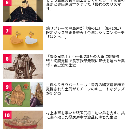
6
暴走と豊臣家滅亡を防げた「最強のカリスマ
性」
鳩サブレーの豊島屋が『鳩の日』（8月10日）
7
限定グッズ詳細を発表！今年はシリコンポーチ
「はとっこ」
『豊臣兄弟！』小一郎の5万の大軍に徹底抗
8
戦！切腹覚悟で長宗我部元親に降伏を迫った武
将・谷忠澄の生涯
土偶なりきりパーカーも！青森の縄文遺跡群で
9
発掘された土偶がモチーフのキュートなグッズ
が新発売
村上水軍を率いた戦国武将！幼い弟を支え、共
10
に海へ散った得居通幸の波乱に満ちた生涯