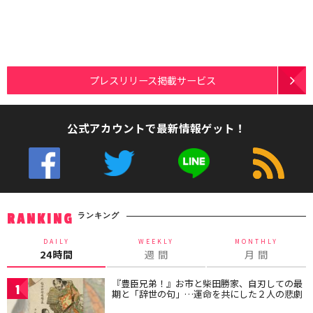
プレスリリース掲載サービス
公式アカウントで最新情報ゲット！
ランキング
RANKING
DAILY
WEEKLY
MONTHLY
24時間
週 間
月 間
『豊臣兄弟！』お市と柴田勝家、自刃しての最
1
期と「辞世の句」…運命を共にした２人の悲劇