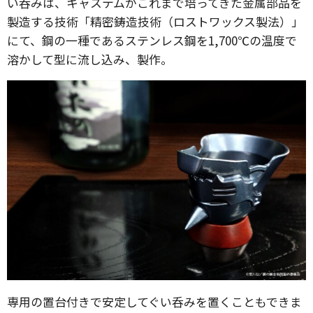
い呑みは、キャステムがこれまで培ってきた金属部品を
製造する技術「精密鋳造技術（ロストワックス製法）」
にて、鋼の一種であるステンレス鋼を1,700℃の温度で
溶かして型に流し込み、製作。
専用の置台付きで安定してぐい呑みを置くこともできま