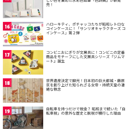
しい色を集めた水彩色鉛筆『色辞典』が新発
売！
ハローキティ、ポチャッコたちが昭和レトロな
16
コインケースに！「サンリオキャラクターズ コ
インケース」第２弾
コンビニおにぎりが文房具に！コンビニの定番
17
商品をモチーフにした文房具シリーズ『ジムマ
ート』誕生
世界遺産決定で脚光！日本初の巨大都城・藤原
18
京を創り上げた知られざる女帝・持統天皇の凄
絶な執念
自転車を持つだけで税金？ 昭和まで続いた「自
19
転車税」の意外な歴史と脱税が横行した理由