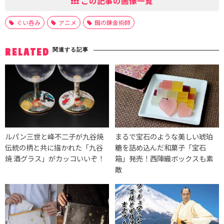
この記事の画像一覧
ぐい呑み
アニメ
鋼の錬金術師
関連する記事
RELATED
ルパン三世と峰不二子が九谷焼
まるで宝石のような美しい琥珀
伝統の柄と共に描かれた「九谷
糖を詰め込んだ和菓子「宝石
焼 酒グラス」がカッコいいぞ！
箱」発売！西陣織ボックスも素
敵