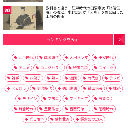
教科書と違う！江戸時代の田沼意次「賄賂伝
20
説」の嘘と、水野忠邦が「大奥」を敵に回した
本当の理由
ランキングを表示
江戸時代
戦国時代
大河ドラマ
平安時代
アニメ
ロングセラー
戦国武将
スイーツ
雑学
お菓子
幕末
漫画
時代劇
テレビ
べらぼう
明治時代
徳川家康
織田信長
抹茶
デザイン
文房具
フィギュア
展覧会
鎌倉時代
豊臣秀吉
豊臣兄弟！
昭和時代
光る君へ
葛飾北斎
鎌倉殿の13人