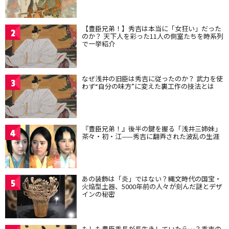
【豊臣兄弟！】秀吉は本当に「女狂い」だった
2
のか？ 天下人を彩った11人の側室たちを時系列
で一挙紹介
なぜ浅井の旧臣は秀吉に従ったのか？ 武力を使
3
わず“自分の味方”に変えた裏工作の技法とは
『豊臣兄弟！』後半の鍵を握る「浅井三姉妹」
4
茶々・初・江——秀吉に翻弄された波乱の生涯
あの装飾は「炎」ではない？縄文時代の国宝・
5
火焔型土器、5000年前の人々が刻んだ謎とデザ
インの秘密
もしも豊臣秀長が長生きしていたら…？秀吉の