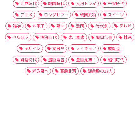
江戸時代
戦国時代
大河ドラマ
平安時代
アニメ
ロングセラー
戦国武将
スイーツ
雑学
お菓子
幕末
漫画
時代劇
テレビ
べらぼう
明治時代
徳川家康
織田信長
抹茶
デザイン
文房具
フィギュア
展覧会
鎌倉時代
豊臣秀吉
豊臣兄弟！
昭和時代
光る君へ
葛飾北斎
鎌倉殿の13人