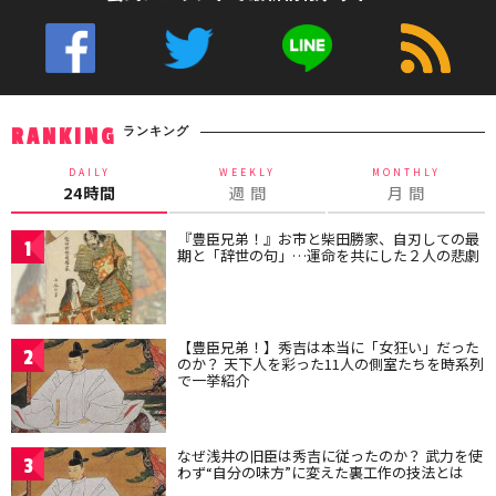
ランキング
RANKING
DAILY
WEEKLY
MONTHLY
24時間
週 間
月 間
『豊臣兄弟！』お市と柴田勝家、自刃しての最
1
期と「辞世の句」…運命を共にした２人の悲劇
【豊臣兄弟！】秀吉は本当に「女狂い」だった
2
のか？ 天下人を彩った11人の側室たちを時系列
で一挙紹介
なぜ浅井の旧臣は秀吉に従ったのか？ 武力を使
3
わず“自分の味方”に変えた裏工作の技法とは