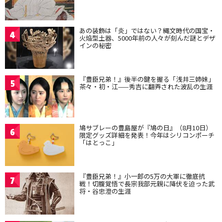
あの装飾は「炎」ではない？縄文時代の国宝・
4
火焔型土器、5000年前の人々が刻んだ謎とデザ
インの秘密
『豊臣兄弟！』後半の鍵を握る「浅井三姉妹」
5
茶々・初・江——秀吉に翻弄された波乱の生涯
鳩サブレーの豊島屋が『鳩の日』（8月10日）
6
限定グッズ詳細を発表！今年はシリコンポーチ
「はとっこ」
『豊臣兄弟！』小一郎の5万の大軍に徹底抗
7
戦！切腹覚悟で長宗我部元親に降伏を迫った武
将・谷忠澄の生涯