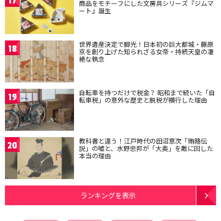
17
商品をモチーフにした文房具シリーズ『ジムマ
ート』誕生
世界遺産決定で脚光！日本初の巨大都城・藤原
18
京を創り上げた知られざる女帝・持統天皇の凄
絶な執念
自転車を持つだけで税金？ 昭和まで続いた「自
19
転車税」の意外な歴史と脱税が横行した理由
教科書と違う！江戸時代の田沼意次「賄賂伝
20
説」の嘘と、水野忠邦が「大奥」を敵に回した
本当の理由
ランキングを表示