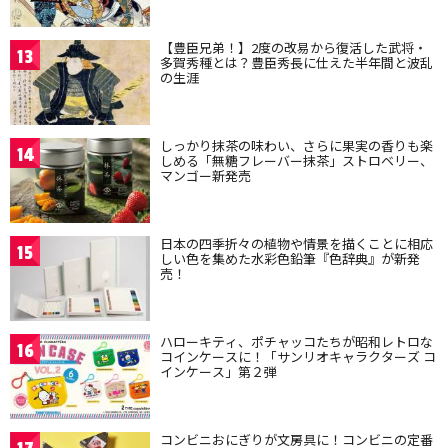
【豊臣兄弟！】2度の改易から復活した武将・
13
多賀秀種とは？豊臣秀長に仕えた半年間と波乱
の生涯
しっかり抹茶の味わい、さらに果実の香りも楽
14
しめる「無糖フレーバー抹茶」ストロベリー、
マンゴー新発売
日本の四季折々の植物や情景を描くことに相応
15
しい色を集めた水彩色鉛筆『色辞典』が新発
売！
ハローキティ、ポチャッコたちが昭和レトロな
16
コインケースに！「サンリオキャラクターズ コ
インケース」第２弾
コンビニおにぎりが文房具に！コンビニの定番