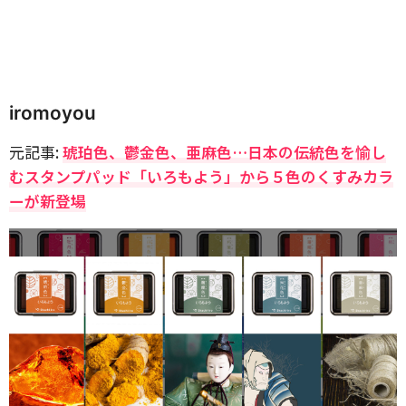
iromoyou
元記事:
琥珀色、鬱金色、亜麻色…日本の伝統色を愉し
むスタンプパッド「いろもよう」から５色のくすみカラ
ーが新登場