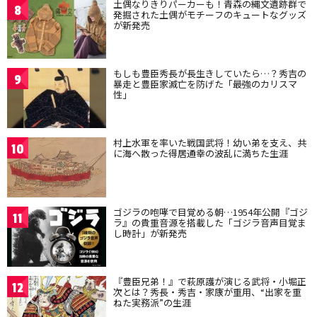
土偶なりきりパーカーも！青森の縄文遺跡群で
8
発掘された土偶がモチーフのキュートなグッズ
が新発売
もしも豊臣秀長が長生きしていたら…？秀吉の
9
暴走と豊臣家滅亡を防げた「最強のカリスマ
性」
村上水軍を率いた戦国武将！幼い弟を支え、共
10
に海へ散った得居通幸の波乱に満ちた生涯
ゴジラの咆哮で目覚める朝…1954年公開『ゴジ
11
ラ』の貴重音源を搭載した「ゴジラ音声目覚ま
し時計」が新発売
『豊臣兄弟！』で萩原護が演じる武将・小堀正
12
次とは？秀長・秀吉・家康が重用、“出家を重
ねた実務派”の生涯