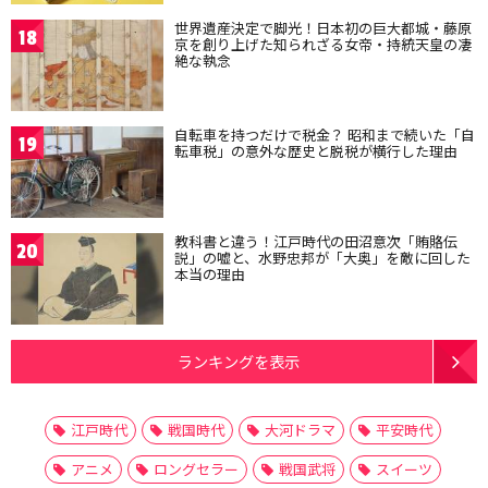
世界遺産決定で脚光！日本初の巨大都城・藤原
18
京を創り上げた知られざる女帝・持統天皇の凄
絶な執念
自転車を持つだけで税金？ 昭和まで続いた「自
19
転車税」の意外な歴史と脱税が横行した理由
教科書と違う！江戸時代の田沼意次「賄賂伝
20
説」の嘘と、水野忠邦が「大奥」を敵に回した
本当の理由
ランキングを表示
江戸時代
戦国時代
大河ドラマ
平安時代
アニメ
ロングセラー
戦国武将
スイーツ