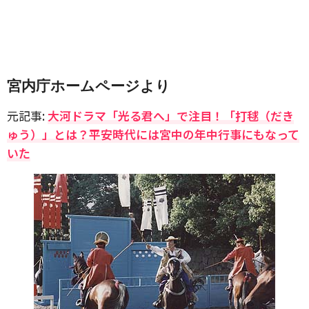
宮内庁ホームページより
元記事:
大河ドラマ「光る君へ」で注目！「打毬（だき
ゅう）」とは？平安時代には宮中の年中行事にもなって
いた