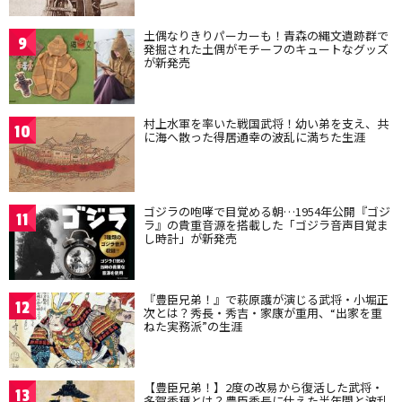
土偶なりきりパーカーも！青森の縄文遺跡群で
9
発掘された土偶がモチーフのキュートなグッズ
が新発売
村上水軍を率いた戦国武将！幼い弟を支え、共
10
に海へ散った得居通幸の波乱に満ちた生涯
ゴジラの咆哮で目覚める朝…1954年公開『ゴジ
11
ラ』の貴重音源を搭載した「ゴジラ音声目覚ま
し時計」が新発売
『豊臣兄弟！』で萩原護が演じる武将・小堀正
12
次とは？秀長・秀吉・家康が重用、“出家を重
ねた実務派”の生涯
【豊臣兄弟！】2度の改易から復活した武将・
13
多賀秀種とは？豊臣秀長に仕えた半年間と波乱