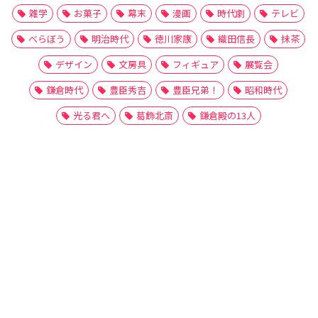
雑学
お菓子
幕末
漫画
時代劇
テレビ
べらぼう
明治時代
徳川家康
織田信長
抹茶
デザイン
文房具
フィギュア
展覧会
鎌倉時代
豊臣秀吉
豊臣兄弟！
昭和時代
光る君へ
葛飾北斎
鎌倉殿の13人