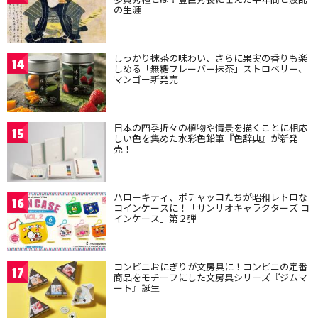
の生涯
しっかり抹茶の味わい、さらに果実の香りも楽
14
しめる「無糖フレーバー抹茶」ストロベリー、
マンゴー新発売
日本の四季折々の植物や情景を描くことに相応
15
しい色を集めた水彩色鉛筆『色辞典』が新発
売！
ハローキティ、ポチャッコたちが昭和レトロな
16
コインケースに！「サンリオキャラクターズ コ
インケース」第２弾
コンビニおにぎりが文房具に！コンビニの定番
17
商品をモチーフにした文房具シリーズ『ジムマ
ート』誕生