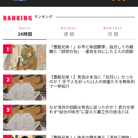
ランキング
RANKING
DAILY
WEEKLY
MONTHLY
24時間
週 間
月 間
『豊臣兄弟！』お市と柴田勝家、自刃しての最
1
期と「辞世の句」…運命を共にした２人の悲劇
【豊臣兄弟！】秀吉は本当に「女狂い」だった
2
のか？ 天下人を彩った11人の側室たちを時系列
で一挙紹介
なぜ浅井の旧臣は秀吉に従ったのか？ 武力を使
3
わず“自分の味方”に変えた裏工作の技法とは
『豊臣兄弟！』後半の鍵を握る「浅井三姉妹」