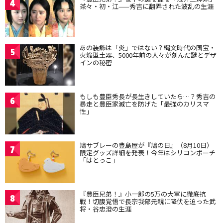
4
茶々・初・江——秀吉に翻弄された波乱の生涯
あの装飾は「炎」ではない？縄文時代の国宝・
5
火焔型土器、5000年前の人々が刻んだ謎とデザ
インの秘密
もしも豊臣秀長が長生きしていたら…？秀吉の
6
暴走と豊臣家滅亡を防げた「最強のカリスマ
性」
鳩サブレーの豊島屋が『鳩の日』（8月10日）
7
限定グッズ詳細を発表！今年はシリコンポーチ
「はとっこ」
『豊臣兄弟！』小一郎の5万の大軍に徹底抗
8
戦！切腹覚悟で長宗我部元親に降伏を迫った武
将・谷忠澄の生涯