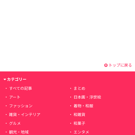
トップに戻る
カテゴリー
すべての記事
まとめ
アート
日本画・浮世絵
ファッション
着物・和服
雑貨・インテリア
和雑貨
グルメ
和菓子
観光・地域
エンタメ