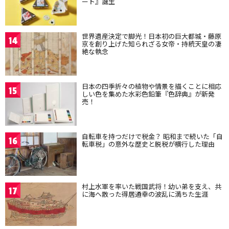
ート』誕生
世界遺産決定で脚光！日本初の巨大都城・藤原
14
京を創り上げた知られざる女帝・持統天皇の凄
絶な執念
日本の四季折々の植物や情景を描くことに相応
15
しい色を集めた水彩色鉛筆『色辞典』が新発
売！
自転車を持つだけで税金？ 昭和まで続いた「自
16
転車税」の意外な歴史と脱税が横行した理由
村上水軍を率いた戦国武将！幼い弟を支え、共
17
に海へ散った得居通幸の波乱に満ちた生涯