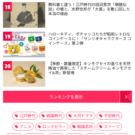
教科書と違う！江戸時代の田沼意次「賄賂伝
18
説」の嘘と、水野忠邦が「大奥」を敵に回した
本当の理由
ハローキティ、ポチャッコたちが昭和レトロな
19
コインケースに！「サンリオキャラクターズ コ
インケース」第２弾
【季節・数量限定】キンモクセイの香りを天然
20
精油で再現した「スチームクリーム キンモクセ
イ&茶」新登場
ランキングを表示
江戸時代
戦国時代
大河ドラマ
平安時代
アニメ
ロングセラー
戦国武将
スイーツ