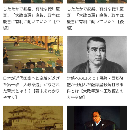
したたかで狡猾、有能な徳川慶
したたかで狡猾、有能な徳川慶
喜。「大政奉還」直後、政争は
喜。「大政奉還」直後、政争は
慶喜に有利に動いていた？【中
慶喜に有利に動いていた？【後
編】
編】
日本が近代国家へと変貌を遂げ
討幕への口火に！黒幕・西郷隆
た第一歩「大政奉還」がなされ
盛が仕組んだ薩摩屋敷焼打ち事
た背景とは！？【幕末をわかり
件とは【大政奉還〜王政復古の
やすく】
大号令編】