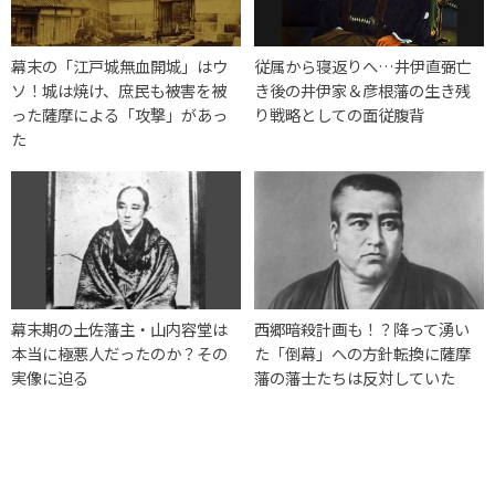
幕末の「江戸城無血開城」はウ
従属から寝返りへ…井伊直弼亡
ソ！城は焼け、庶民も被害を被
き後の井伊家＆彦根藩の生き残
った薩摩による「攻撃」があっ
り戦略としての面従腹背
た
幕末期の土佐藩主・山内容堂は
西郷暗殺計画も！？降って湧い
本当に極悪人だったのか？その
た「倒幕」への方針転換に薩摩
実像に迫る
藩の藩士たちは反対していた