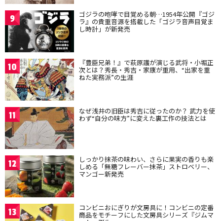
ゴジラの咆哮で目覚める朝…1954年公開『ゴジ
9
ラ』の貴重音源を搭載した「ゴジラ音声目覚ま
し時計」が新発売
『豊臣兄弟！』で萩原護が演じる武将・小堀正
10
次とは？秀長・秀吉・家康が重用、“出家を重
ねた実務派”の生涯
なぜ浅井の旧臣は秀吉に従ったのか？ 武力を使
11
わず“自分の味方”に変えた裏工作の技法とは
しっかり抹茶の味わい、さらに果実の香りも楽
12
しめる「無糖フレーバー抹茶」ストロベリー、
マンゴー新発売
コンビニおにぎりが文房具に！コンビニの定番
13
商品をモチーフにした文房具シリーズ『ジムマ