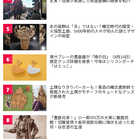
史実？信長が実施した街道整備の施策を紹介
あの装飾は「炎」ではない？縄文時代の国宝・
5
火焔型土器、5000年前の人々が刻んだ謎とデザ
インの秘密
鳩サブレーの豊島屋が『鳩の日』（8月10日）
6
限定グッズ詳細を発表！今年はシリコンポーチ
「はとっこ」
土偶なりきりパーカーも！青森の縄文遺跡群で
7
発掘された土偶がモチーフのキュートなグッズ
が新発売
『豊臣兄弟！』小一郎の5万の大軍に徹底抗
8
戦！切腹覚悟で長宗我部元親に降伏を迫った武
将・谷忠澄の生涯