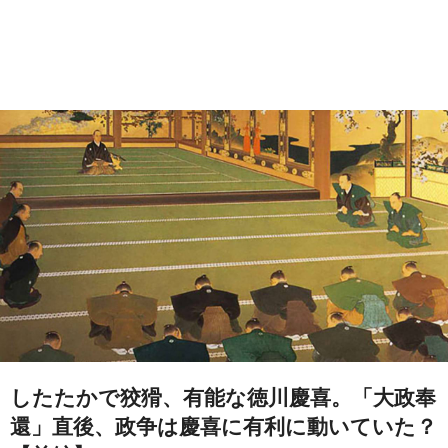
したたかで狡猾、有能な徳川慶喜。「大政奉
還」直後、政争は慶喜に有利に動いていた？