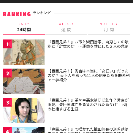
ランキング
RANKING
DAILY
WEEKLY
MONTHLY
24時間
週 間
月 間
『豊臣兄弟！』お市と柴田勝家、自刃しての最
1
期と「辞世の句」…運命を共にした２人の悲劇
【豊臣兄弟！】秀吉は本当に「女狂い」だった
2
のか？ 天下人を彩った11人の側室たちを時系列
で一挙紹介
『豊臣兄弟！』茶々＝悪女はほぼ創作？秀吉が
3
溺愛、豊臣家滅亡を背負わされた茶々(井上和)
の壮絶すぎる生涯
『豊臣兄弟！』で描かれた織田信長の道普請は
4