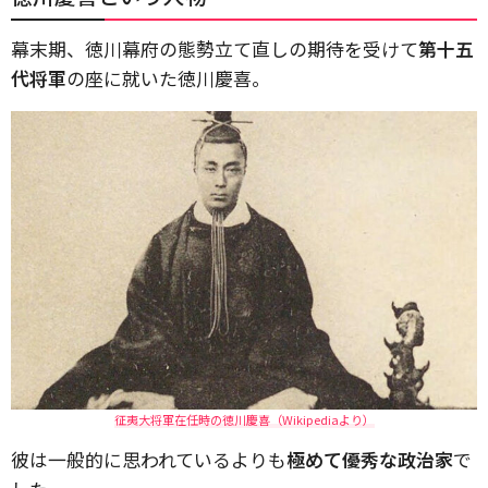
幕末期、徳川幕府の態勢立て直しの期待を受けて
第十五
代将軍
の座に就いた徳川慶喜。
征夷大将軍在任時の徳川慶喜（Wikipediaより）
彼は一般的に思われているよりも
極めて優秀な政治家
で