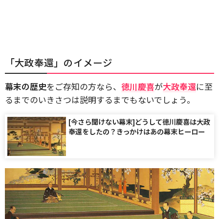
「大政奉還」のイメージ
幕末の歴史
をご存知の方なら、
徳川慶喜
が
大政奉還
に至
るまでのいきさつは説明するまでもないでしょう。
[今さら聞けない幕末]どうして徳川慶喜は大政
奉還をしたの？きっかけはあの幕末ヒーロー