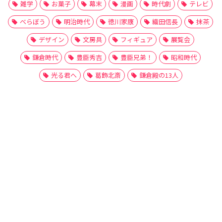
雑学
お菓子
幕末
漫画
時代劇
テレビ
べらぼう
明治時代
徳川家康
織田信長
抹茶
デザイン
文房具
フィギュア
展覧会
鎌倉時代
豊臣秀吉
豊臣兄弟！
昭和時代
光る君へ
葛飾北斎
鎌倉殿の13人