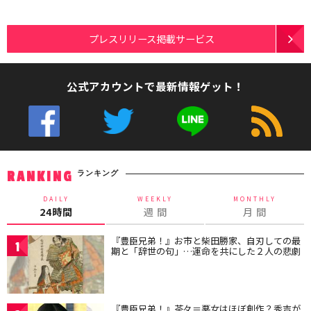
プレスリリース掲載サービス
公式アカウントで最新情報ゲット！
ランキング
RANKING
DAILY
WEEKLY
MONTHLY
24時間
週 間
月 間
『豊臣兄弟！』お市と柴田勝家、自刃しての最
1
期と「辞世の句」…運命を共にした２人の悲劇
『豊臣兄弟！』茶々＝悪女はほぼ創作？秀吉が