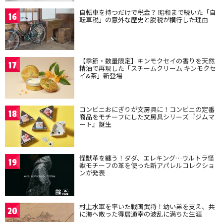
自転車を持つだけで税金？ 昭和まで続いた「自
16
転車税」の意外な歴史と脱税が横行した理由
【季節・数量限定】キンモクセイの香りを天然
17
精油で再現した「スチームクリーム キンモクセ
イ&茶」新登場
コンビニおにぎりが文房具に！コンビニの定番
18
商品をモチーフにした文房具シリーズ『ジムマ
ート』誕生
怪獣革を纏う！ダダ、エレキング…ウルトラ怪
19
獣モチーフの革を使った新アパレルコレクショ
ンが発表
村上水軍を率いた戦国武将！幼い弟を支え、共
20
に海へ散った得居通幸の波乱に満ちた生涯