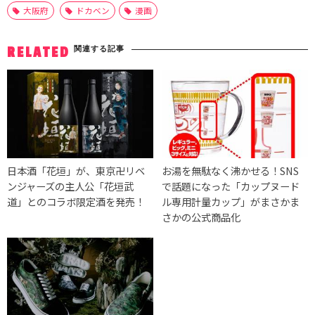
大阪府
ドカベン
漫画
関連する記事
RELATED
日本酒「花垣」が、東京卍リベ
お湯を無駄なく沸かせる！SNS
ンジャーズの主人公「花垣武
で話題になった「カップヌード
道」とのコラボ限定酒を発売！
ル専用計量カップ」がまさかま
さかの公式商品化