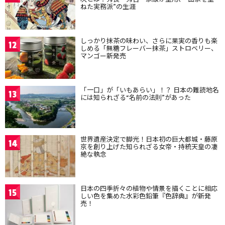
ねた実務派”の生涯
しっかり抹茶の味わい、さらに果実の香りも楽
12
しめる「無糖フレーバー抹茶」ストロベリー、
マンゴー新発売
「一口」が「いもあらい」！？ 日本の難読地名
13
には知られざる“名前の法則”があった
世界遺産決定で脚光！日本初の巨大都城・藤原
14
京を創り上げた知られざる女帝・持統天皇の凄
絶な執念
日本の四季折々の植物や情景を描くことに相応
15
しい色を集めた水彩色鉛筆『色辞典』が新発
売！