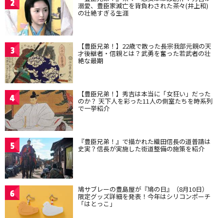
2
溺愛、豊臣家滅亡を背負わされた茶々(井上和)
の壮絶すぎる生涯
【豊臣兄弟！】22歳で散った長宗我部元親の天
3
才後継者・信親とは？武勇を奮った若武者の壮
絶な最期
【豊臣兄弟！】秀吉は本当に「女狂い」だった
4
のか？ 天下人を彩った11人の側室たちを時系列
で一挙紹介
『豊臣兄弟！』で描かれた織田信長の道普請は
5
史実？信長が実施した街道整備の施策を紹介
鳩サブレーの豊島屋が『鳩の日』（8月10日）
6
限定グッズ詳細を発表！今年はシリコンポーチ
「はとっこ」