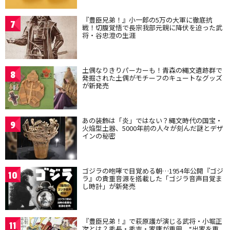
『豊臣兄弟！』小一郎の5万の大軍に徹底抗
7
戦！切腹覚悟で長宗我部元親に降伏を迫った武
将・谷忠澄の生涯
土偶なりきりパーカーも！青森の縄文遺跡群で
8
発掘された土偶がモチーフのキュートなグッズ
が新発売
あの装飾は「炎」ではない？縄文時代の国宝・
9
火焔型土器、5000年前の人々が刻んだ謎とデザ
インの秘密
ゴジラの咆哮で目覚める朝…1954年公開『ゴジ
10
ラ』の貴重音源を搭載した「ゴジラ音声目覚ま
し時計」が新発売
『豊臣兄弟！』で萩原護が演じる武将・小堀正
11
次とは？秀長・秀吉・家康が重用、“出家を重