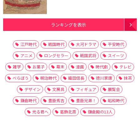
ランキングを表示
江戸時代
戦国時代
大河ドラマ
平安時代
アニメ
ロングセラー
戦国武将
スイーツ
雑学
お菓子
幕末
漫画
時代劇
テレビ
べらぼう
明治時代
織田信長
徳川家康
抹茶
デザイン
文房具
フィギュア
展覧会
鎌倉時代
豊臣秀吉
豊臣兄弟！
昭和時代
光る君へ
葛飾北斎
鎌倉殿の13人