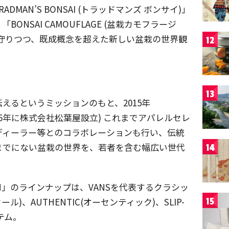
MAN’S BONSAI (トラッドマンズ ボンサイ)」
NSAI CAMOUFLAGE (盆栽カモフラージ
守りつつ、既成概念を超えた新しい盆栽の世界観
12
13
えるというミッションのもと、2015年
ち2016年に株式会社松葉屋設立) これまでアパレルセレ
ディーラー等とのコラボレーションも行い、伝統
までにない盆栽の世界を、若者を含む幅広い世代
14
ECTION」のラインナップは、VANSを代表するクラシッ
ル)、AUTHENTIC(オーセンティック)、SLIP-
15
テム。