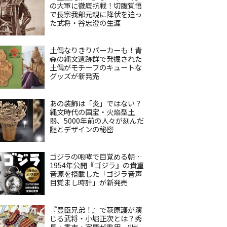
の大軍に徹底抗戦！切腹覚悟
で長宗我部元親に降伏を迫っ
た武将・谷忠澄の生涯
土偶なりきりパーカーも！青
森の縄文遺跡群で発掘された
土偶がモチーフのキュートな
グッズが新発売
あの装飾は「炎」ではない？
縄文時代の国宝・火焔型土
器、5000年前の人々が刻んだ
謎とデザインの秘密
ゴジラの咆哮で目覚める朝…
1954年公開『ゴジラ』の貴重
音源を搭載した「ゴジラ音声
目覚まし時計」が新発売
『豊臣兄弟！』で萩原護が演
じる武将・小堀正次とは？秀
長・秀吉・家康が重用、“出