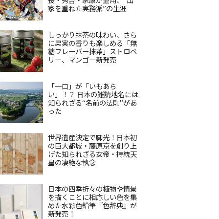
家を重ねた実務派”の生涯
しっかり抹茶の味わい、さら
に果実の香りも楽しめる「無
糖フレーバー抹茶」ストロベ
リー、マンゴー新発売
「一口」が「いもあら
い」！？ 日本の難読地名には
知られざる“名前の法則”があ
った
世界遺産決定で脚光！日本初
の巨大都城・藤原京を創り上
げた知られざる女帝・持統天
皇の凄絶な執念
日本の四季折々の植物や情景
を描くことに相応しい色を集
めた水彩色鉛筆『色辞典』が
新発売！