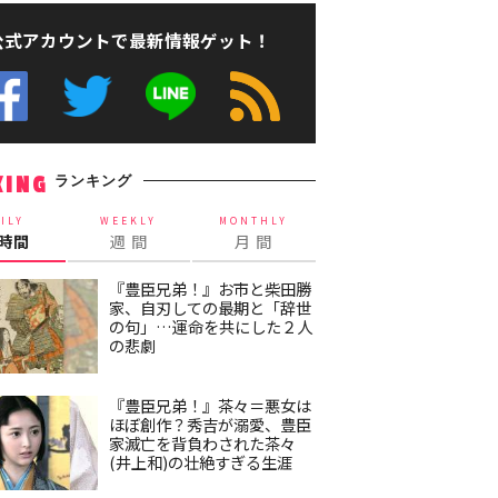
公式アカウントで最新情報ゲット！
ランキング
KING
ILY
WEEKLY
MONTHLY
4時間
週 間
月 間
『豊臣兄弟！』お市と柴田勝
家、自刃しての最期と「辞世
の句」…運命を共にした２人
の悲劇
『豊臣兄弟！』茶々＝悪女は
ほぼ創作？秀吉が溺愛、豊臣
家滅亡を背負わされた茶々
(井上和)の壮絶すぎる生涯