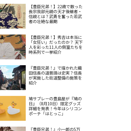
【豊臣兄弟！】22歳で散った
長宗我部元親の天才後継者・
信親とは？武勇を奮った若武
者の壮絶な最期
【豊臣兄弟！】秀吉は本当に
「女狂い」だったのか？ 天下
人を彩った11人の側室たちを
時系列で一挙紹介
『豊臣兄弟！』で描かれた織
田信長の道普請は史実？信長
が実施した街道整備の施策を
紹介
鳩サブレーの豊島屋が『鳩の
日』（8月10日）限定グッズ
詳細を発表！今年はシリコン
ポーチ「はとっこ」
『豊臣兄弟！』小一郎の5万