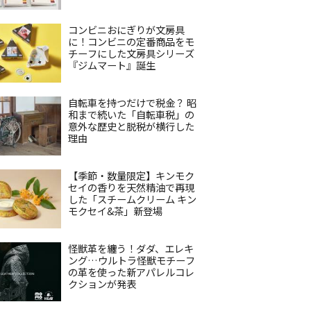
コンビニおにぎりが文房具
に！コンビニの定番商品をモ
チーフにした文房具シリーズ
『ジムマート』誕生
自転車を持つだけで税金？ 昭
和まで続いた「自転車税」の
意外な歴史と脱税が横行した
理由
【季節・数量限定】キンモク
セイの香りを天然精油で再現
した「スチームクリーム キン
モクセイ&茶」新登場
怪獣革を纏う！ダダ、エレキ
ング…ウルトラ怪獣モチーフ
の革を使った新アパレルコレ
クションが発表