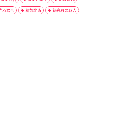
光る君へ
葛飾北斎
鎌倉殿の13人