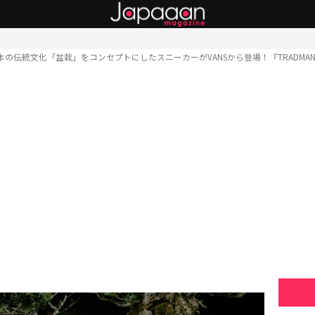
本の伝統文化「盆栽」をコンセプトにしたスニーカーがVANSから登場！『TRADMAN’S BON