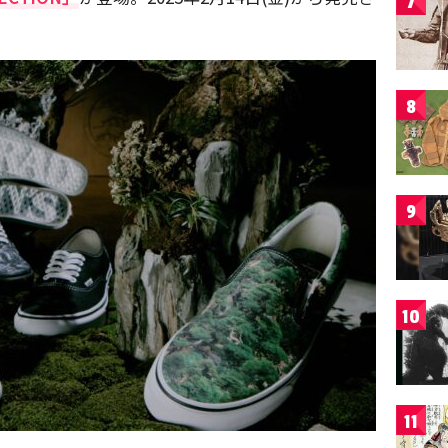
7
8
9
10
11