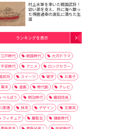
村上水軍を率いた戦国武将！
幼い弟を支え、共に海へ散っ
た得居通幸の波乱に満ちた生
涯
ランキングを表示
江戸時代
戦国時代
大河ドラマ
平安時代
アニメ
ロングセラー
国武将
スイーツ
雑学
お菓子
幕末
漫画
時代劇
テレビ
べらぼう
明治時代
織田信長
川家康
抹茶
デザイン
文房具
フィギュア
展覧会
鎌倉時代
豊臣秀吉
豊臣兄弟！
昭和時代