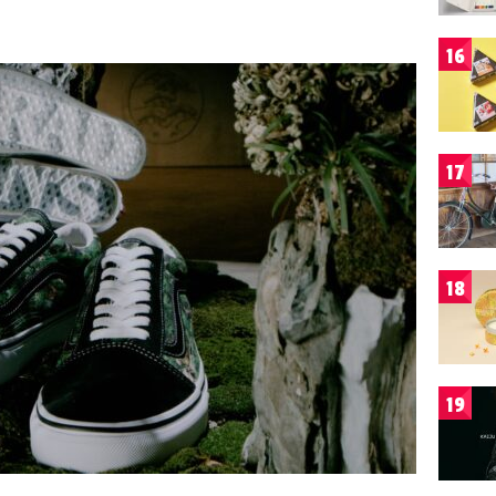
16
17
18
19