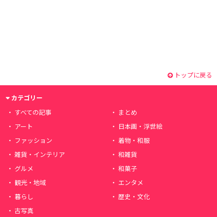
トップに戻る
カテゴリー
すべての記事
まとめ
アート
日本画・浮世絵
ファッション
着物・和服
雑貨・インテリア
和雑貨
グルメ
和菓子
観光・地域
エンタメ
暮らし
歴史・文化
古写真