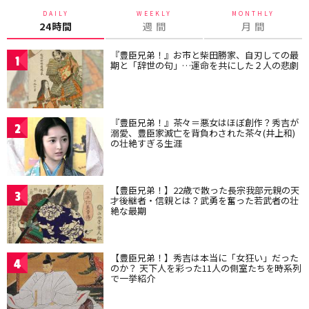
DAILY
WEEKLY
MONTHLY
24時間
週 間
月 間
『豊臣兄弟！』お市と柴田勝家、自刃しての最
1
期と「辞世の句」…運命を共にした２人の悲劇
『豊臣兄弟！』茶々＝悪女はほぼ創作？秀吉が
2
溺愛、豊臣家滅亡を背負わされた茶々(井上和)
の壮絶すぎる生涯
【豊臣兄弟！】22歳で散った長宗我部元親の天
3
才後継者・信親とは？武勇を奮った若武者の壮
絶な最期
【豊臣兄弟！】秀吉は本当に「女狂い」だった
4
のか？ 天下人を彩った11人の側室たちを時系列
で一挙紹介