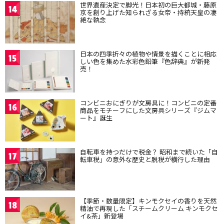
世界遺産決定で脚光！日本初の巨大都城・藤原
14
京を創り上げた知られざる女帝・持統天皇の凄
絶な執念
日本の四季折々の植物や情景を描くことに相応
15
しい色を集めた水彩色鉛筆『色辞典』が新発
売！
コンビニおにぎりが文房具に！コンビニの定番
16
商品をモチーフにした文房具シリーズ『ジムマ
ート』誕生
自転車を持つだけで税金？ 昭和まで続いた「自
17
転車税」の意外な歴史と脱税が横行した理由
【季節・数量限定】キンモクセイの香りを天然
18
精油で再現した「スチームクリーム キンモクセ
イ&茶」新登場