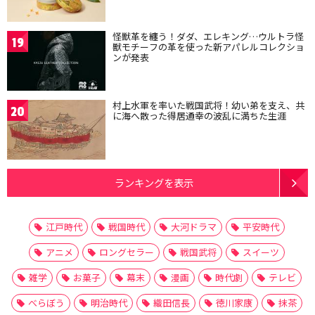
怪獣革を纏う！ダダ、エレキング…ウルトラ怪
19
獣モチーフの革を使った新アパレルコレクショ
ンが発表
村上水軍を率いた戦国武将！幼い弟を支え、共
20
に海へ散った得居通幸の波乱に満ちた生涯
ランキングを表示
江戸時代
戦国時代
大河ドラマ
平安時代
アニメ
ロングセラー
戦国武将
スイーツ
雑学
お菓子
幕末
漫画
時代劇
テレビ
べらぼう
明治時代
織田信長
徳川家康
抹茶