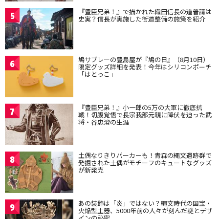
『豊臣兄弟！』で描かれた織田信長の道普請は
5
史実？信長が実施した街道整備の施策を紹介
鳩サブレーの豊島屋が『鳩の日』（8月10日）
6
限定グッズ詳細を発表！今年はシリコンポーチ
「はとっこ」
『豊臣兄弟！』小一郎の5万の大軍に徹底抗
7
戦！切腹覚悟で長宗我部元親に降伏を迫った武
将・谷忠澄の生涯
土偶なりきりパーカーも！青森の縄文遺跡群で
8
発掘された土偶がモチーフのキュートなグッズ
が新発売
あの装飾は「炎」ではない？縄文時代の国宝・
9
火焔型土器、5000年前の人々が刻んだ謎とデザ
インの秘密