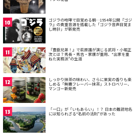
ゴジラの咆哮で目覚める朝…1954年公開『ゴジ
10
ラ』の貴重音源を搭載した「ゴジラ音声目覚ま
し時計」が新発売
『豊臣兄弟！』で萩原護が演じる武将・小堀正
11
次とは？秀長・秀吉・家康が重用、“出家を重
ねた実務派”の生涯
しっかり抹茶の味わい、さらに果実の香りも楽
12
しめる「無糖フレーバー抹茶」ストロベリー、
マンゴー新発売
「一口」が「いもあらい」！？ 日本の難読地名
13
には知られざる“名前の法則”があった