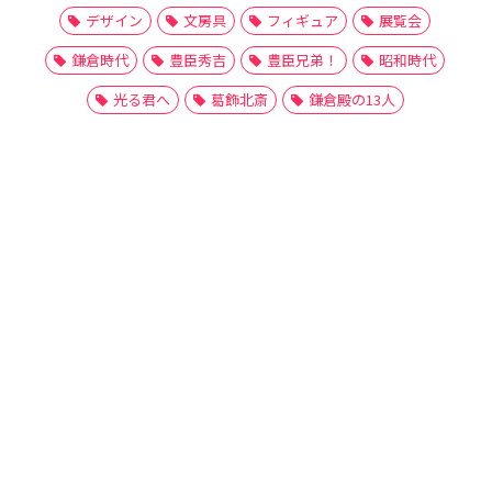
デザイン
文房具
フィギュア
展覧会
鎌倉時代
豊臣秀吉
豊臣兄弟！
昭和時代
光る君へ
葛飾北斎
鎌倉殿の13人