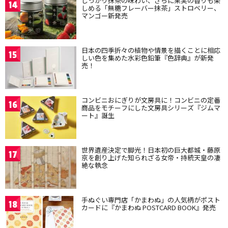
しっかり抹茶の味わい、さらに果実の香りも楽
14
しめる「無糖フレーバー抹茶」ストロベリー、
マンゴー新発売
日本の四季折々の植物や情景を描くことに相応
15
しい色を集めた水彩色鉛筆『色辞典』が新発
売！
コンビニおにぎりが文房具に！コンビニの定番
16
商品をモチーフにした文房具シリーズ『ジムマ
ート』誕生
世界遺産決定で脚光！日本初の巨大都城・藤原
17
京を創り上げた知られざる女帝・持統天皇の凄
絶な執念
手ぬぐい専門店「かまわぬ」の人気柄がポスト
18
カードに『かまわぬ POSTCARD BOOK』発売