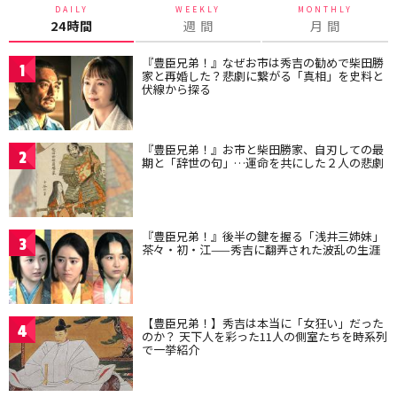
DAILY
WEEKLY
MONTHLY
24時間
週 間
月 間
『豊臣兄弟！』なぜお市は秀吉の勧めで柴田勝
1
家と再婚した？悲劇に繋がる「真相」を史料と
伏線から探る
『豊臣兄弟！』お市と柴田勝家、自刃しての最
2
期と「辞世の句」…運命を共にした２人の悲劇
『豊臣兄弟！』後半の鍵を握る「浅井三姉妹」
3
茶々・初・江——秀吉に翻弄された波乱の生涯
【豊臣兄弟！】秀吉は本当に「女狂い」だった
4
のか？ 天下人を彩った11人の側室たちを時系列
で一挙紹介