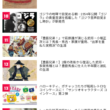
ゴジラの咆哮で目覚める朝…1954年公開『ゴジ
10
ラ』の貴重音源を搭載した「ゴジラ音声目覚ま
し時計」が新発売
『豊臣兄弟！』で萩原護が演じる武将・小堀正
11
次とは？秀長・秀吉・家康が重用、“出家を重
ねた実務派”の生涯
【豊臣兄弟！】2度の改易から復活した武将・
12
多賀秀種とは？豊臣秀長に仕えた半年間と波乱
の生涯
ハローキティ、ポチャッコたちが昭和レトロな
13
コインケースに！「サンリオキャラクターズ コ
インケース」第２弾