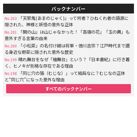
バックナンバー
「天邪鬼(あまのじゃく)」って何者？ひねくれ者の語源に
No.202
隠された、神様と妖怪の意外な正体
「関の山」は山じゃなかった！「高嶺の花」「玉の輿」も
No.201
意外すぎる言葉の由来
「小松菜」の名付け親は将軍・徳川吉宗？江戸時代まで遡
No.200
る身近な野菜に隠された意外な歴史
晴れ舞台をなぜ「檜舞台」という？『日本書紀』に行き着
No.199
く、ヒノキが別格な存在である理由
「同じ穴の狢（むじな）」って結局なに？むじなの正体
No.198
と“同じ穴”になった意外な理由
すべてのバックナンバー