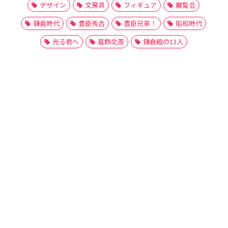
デザイン
文房具
フィギュア
展覧会
鎌倉時代
豊臣秀吉
豊臣兄弟！
昭和時代
光る君へ
葛飾北斎
鎌倉殿の13人