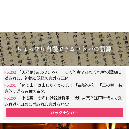
「天邪鬼(あまのじゃく)」って何者？ひねくれ者の語源に
No.202
隠された、神様と妖怪の意外な正体
「関の山」は山じゃなかった！「高嶺の花」「玉の輿」も
No.201
意外すぎる言葉の由来
「小松菜」の名付け親は将軍・徳川吉宗？江戸時代まで遡
No.200
る身近な野菜に隠された意外な歴史
バックナンバー