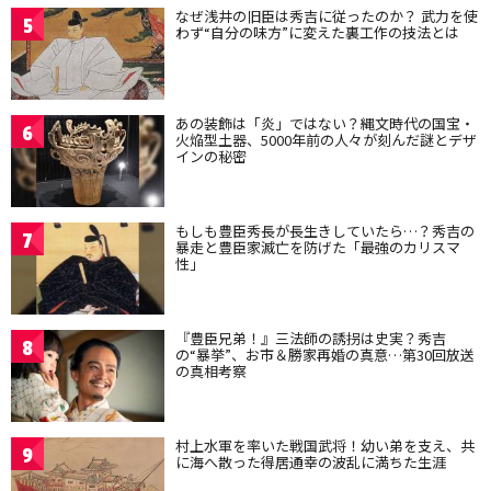
なぜ浅井の旧臣は秀吉に従ったのか？ 武力を使
5
わず“自分の味方”に変えた裏工作の技法とは
あの装飾は「炎」ではない？縄文時代の国宝・
6
火焔型土器、5000年前の人々が刻んだ謎とデザ
インの秘密
もしも豊臣秀長が長生きしていたら…？秀吉の
7
暴走と豊臣家滅亡を防げた「最強のカリスマ
性」
『豊臣兄弟！』三法師の誘拐は史実？秀吉
8
の“暴挙”、お市＆勝家再婚の真意…第30回放送
の真相考察
村上水軍を率いた戦国武将！幼い弟を支え、共
9
に海へ散った得居通幸の波乱に満ちた生涯