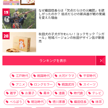
なぜ織田信長らは「欠点だらけの火縄銃」を欲
19
しがったのか？ 弱点だらけの新兵器が戦の常識
を変えた理由
秋田犬の子犬がかわいい！ヨックモック「シガ
20
ール」地域バージョンの秋田デザイン缶が新発
売
ランキングを表示
江戸時代
戦国時代
大河ドラマ
平安時代
アニメ
ロングセラー
戦国武将
スイーツ
雑学
お菓子
幕末
漫画
時代劇
テレビ
べらぼう
明治時代
徳川家康
織田信長
抹茶