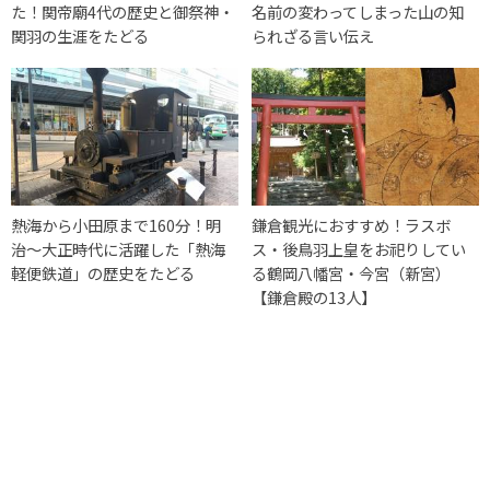
た！関帝廟4代の歴史と御祭神・
名前の変わってしまった山の知
関羽の生涯をたどる
られざる言い伝え
熱海から小田原まで160分！明
鎌倉観光におすすめ！ラスボ
治〜大正時代に活躍した「熱海
ス・後鳥羽上皇をお祀りしてい
軽便鉄道」の歴史をたどる
る鶴岡八幡宮・今宮（新宮）
【鎌倉殿の13人】