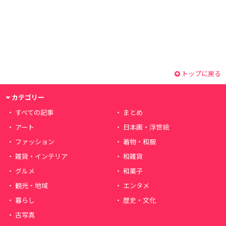
トップに戻る
カテゴリー
すべての記事
まとめ
アート
日本画・浮世絵
ファッション
着物・和服
雑貨・インテリア
和雑貨
グルメ
和菓子
観光・地域
エンタメ
暮らし
歴史・文化
古写真