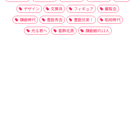
デザイン
文房具
フィギュア
展覧会
鎌倉時代
豊臣秀吉
豊臣兄弟！
昭和時代
光る君へ
葛飾北斎
鎌倉殿の13人