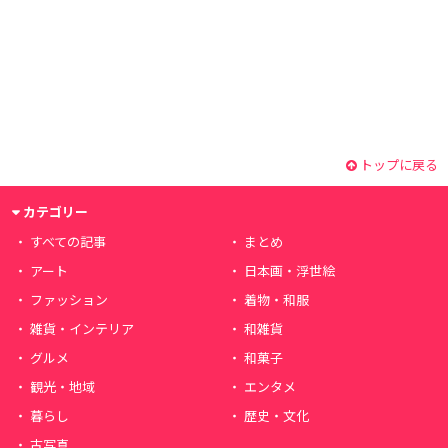
トップに戻る
カテゴリー
すべての記事
まとめ
アート
日本画・浮世絵
ファッション
着物・和服
雑貨・インテリア
和雑貨
グルメ
和菓子
観光・地域
エンタメ
暮らし
歴史・文化
古写真