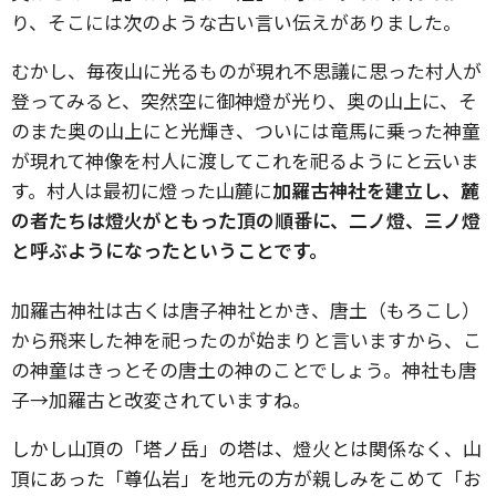
り、そこには次のような古い言い伝えがありました。
むかし、毎夜山に光るものが現れ不思議に思った村人が
登ってみると、突然空に御神燈が光り、奥の山上に、そ
のまた奥の山上にと光輝き、ついには竜馬に乗った神童
が現れて神像を村人に渡してこれを祀るようにと云いま
す。村人は最初に燈った山麓に
加羅古神社を建立し、麓
の者たちは燈火がともった頂の順番に、二ノ燈、三ノ燈
と呼ぶようになったということです。
加羅古神社は古くは唐子神社とかき、唐土（もろこし）
から飛来した神を祀ったのが始まりと言いますから、こ
の神童はきっとその唐土の神のことでしょう。神社も唐
子→加羅古と改変されていますね。
しかし山頂の「塔ノ岳」の塔は、燈火とは関係なく、山
頂にあった「尊仏岩」を地元の方が親しみをこめて「お