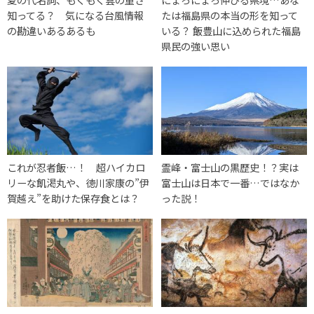
知ってる？ 気になる台風情報
たは福島県の本当の形を知って
の勘違いあるあるも
いる？ 飯豊山に込められた福島
県民の強い思い
これが忍者飯…！ 超ハイカロ
霊峰・富士山の黒歴史！？実は
リーな飢渇丸や、徳川家康の”伊
富士山は日本で一番…ではなか
賀越え”を助けた保存食とは？
った説！