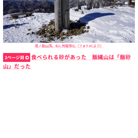
塔ノ岳山頂。右に拘留孫仏（フォトACより）
食べられる砂があった 飯縄山は「飯砂
2ページ目
山」だった