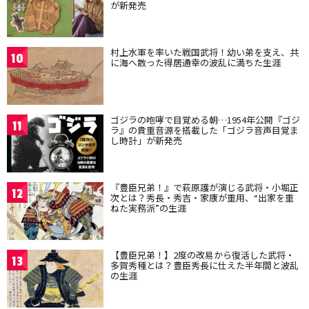
が新発売
村上水軍を率いた戦国武将！幼い弟を支え、共
10
に海へ散った得居通幸の波乱に満ちた生涯
ゴジラの咆哮で目覚める朝…1954年公開『ゴジ
11
ラ』の貴重音源を搭載した「ゴジラ音声目覚ま
し時計」が新発売
『豊臣兄弟！』で萩原護が演じる武将・小堀正
12
次とは？秀長・秀吉・家康が重用、“出家を重
ねた実務派”の生涯
【豊臣兄弟！】2度の改易から復活した武将・
13
多賀秀種とは？豊臣秀長に仕えた半年間と波乱
の生涯