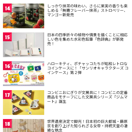
しっかり抹茶の味わい、さらに果実の香りも楽
14
しめる「無糖フレーバー抹茶」ストロベリー、
マンゴー新発売
日本の四季折々の植物や情景を描くことに相応
15
しい色を集めた水彩色鉛筆『色辞典』が新発
売！
ハローキティ、ポチャッコたちが昭和レトロな
16
コインケースに！「サンリオキャラクターズ コ
インケース」第２弾
コンビニおにぎりが文房具に！コンビニの定番
17
商品をモチーフにした文房具シリーズ『ジムマ
ート』誕生
世界遺産決定で脚光！日本初の巨大都城・藤原
18
京を創り上げた知られざる女帝・持統天皇の凄
絶な執念