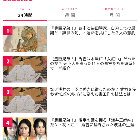
DAILY
WEEKLY
MONTHLY
24時間
週 間
月 間
『豊臣兄弟！』お市と柴田勝家、自刃しての最
1
期と「辞世の句」…運命を共にした２人の悲劇
【豊臣兄弟！】秀吉は本当に「女狂い」だった
2
のか？ 天下人を彩った11人の側室たちを時系列
で一挙紹介
なぜ浅井の旧臣は秀吉に従ったのか？ 武力を使
3
わず“自分の味方”に変えた裏工作の技法とは
『豊臣兄弟！』後半の鍵を握る「浅井三姉妹」
4
茶々・初・江——秀吉に翻弄された波乱の生涯