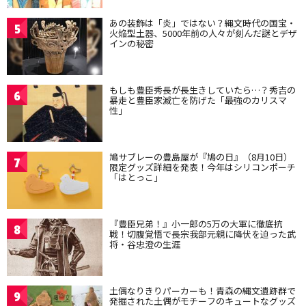
あの装飾は「炎」ではない？縄文時代の国宝・
5
火焔型土器、5000年前の人々が刻んだ謎とデザ
インの秘密
もしも豊臣秀長が長生きしていたら…？秀吉の
6
暴走と豊臣家滅亡を防げた「最強のカリスマ
性」
鳩サブレーの豊島屋が『鳩の日』（8月10日）
7
限定グッズ詳細を発表！今年はシリコンポーチ
「はとっこ」
『豊臣兄弟！』小一郎の5万の大軍に徹底抗
8
戦！切腹覚悟で長宗我部元親に降伏を迫った武
将・谷忠澄の生涯
土偶なりきりパーカーも！青森の縄文遺跡群で
9
発掘された土偶がモチーフのキュートなグッズ