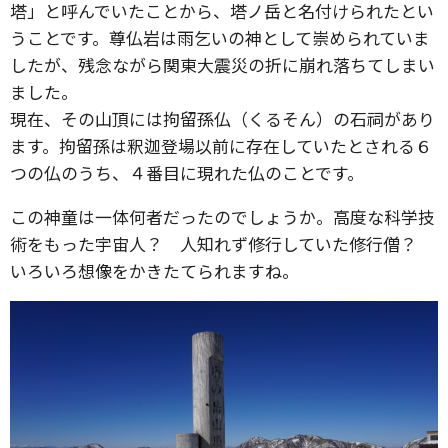
塔」と呼んでいたことから、塔ノ岳と名付けられたとい
うことです。尊仏岩は雨乞いの神として崇められていま
したが、残念ながら関東大震災の折に崩れ落ちてしまい
ました。
現在、その山頂には拘留孫仏（くるそん）の石祠があり
ます。拘留孫は釈迦登場以前に存在していたとされる６
つの仏のうち、４番目に現れた仏のことです。
この神童は一体何者だったのでしょうか。高度な科学技
術をもった宇宙人？ 人知れず修行していた修行僧？
いろいろ想像をかきたてられますね。