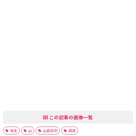
この記事の画像一覧
地名
山
山岳信仰
語源