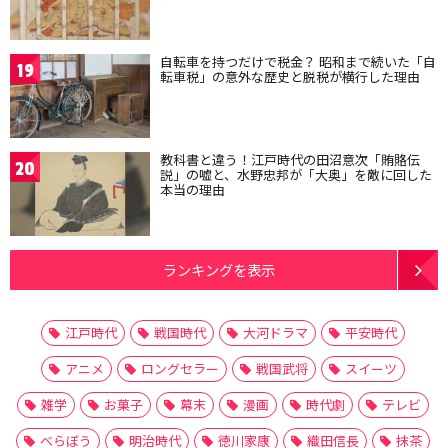
自転車を持つだけで税金？ 昭和まで続いた「自
19
転車税」の意外な歴史と脱税が横行した理由
教科書と違う！江戸時代の田沼意次「賄賂伝
20
説」の嘘と、水野忠邦が「大奥」を敵に回した
本当の理由
ランキングを表示
江戸時代
戦国時代
大河ドラマ
平安時代
アニメ
ロングセラー
戦国武将
スイーツ
雑学
お菓子
幕末
漫画
時代劇
テレビ
べらぼう
明治時代
徳川家康
織田信長
抹茶