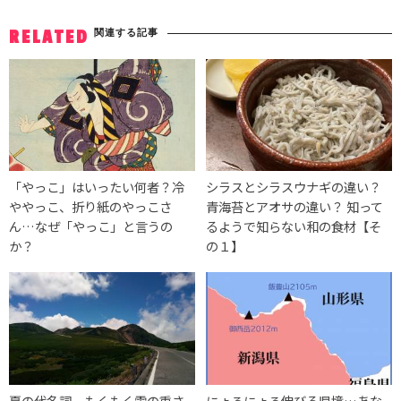
関連する記事
RELATED
「やっこ」はいったい何者？冷
シラスとシラスウナギの違い？
ややっこ、折り紙のやっこさ
青海苔とアオサの違い？ 知って
ん…なぜ「やっこ」と言うの
るようで知らない和の食材【そ
か？
の１】
夏の代名詞、もくもく雲の重さ
にょろにょろ伸びる県境…あな