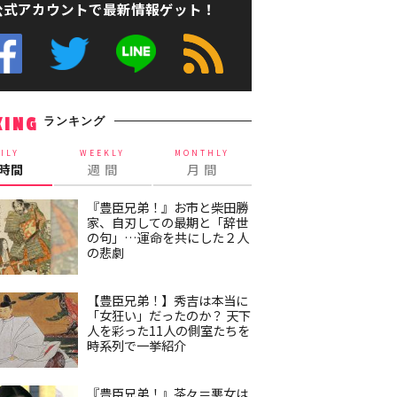
公式アカウントで最新情報ゲット！
ランキング
KING
ILY
WEEKLY
MONTHLY
4時間
週 間
月 間
『豊臣兄弟！』お市と柴田勝
家、自刃しての最期と「辞世
の句」…運命を共にした２人
の悲劇
【豊臣兄弟！】秀吉は本当に
「女狂い」だったのか？ 天下
人を彩った11人の側室たちを
時系列で一挙紹介
『豊臣兄弟！』茶々＝悪女は