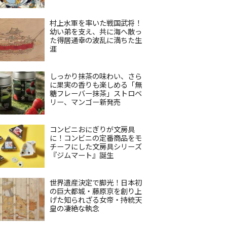
村上水軍を率いた戦国武将！
幼い弟を支え、共に海へ散っ
た得居通幸の波乱に満ちた生
涯
しっかり抹茶の味わい、さら
に果実の香りも楽しめる「無
糖フレーバー抹茶」ストロベ
リー、マンゴー新発売
コンビニおにぎりが文房具
に！コンビニの定番商品をモ
チーフにした文房具シリーズ
『ジムマート』誕生
世界遺産決定で脚光！日本初
の巨大都城・藤原京を創り上
げた知られざる女帝・持統天
皇の凄絶な執念