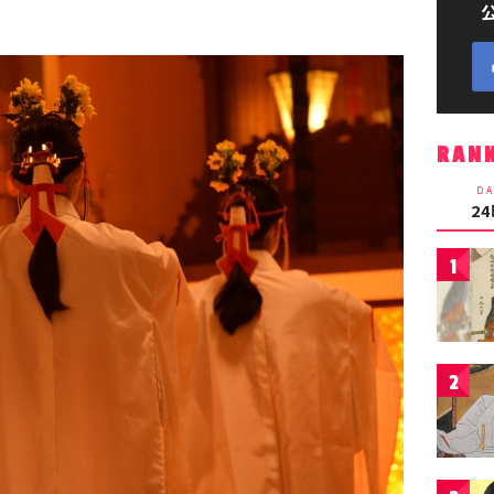
RAN
DA
2
1
2