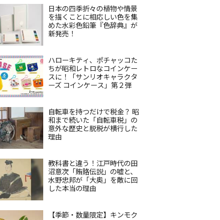
日本の四季折々の植物や情景
を描くことに相応しい色を集
めた水彩色鉛筆『色辞典』が
新発売！
ハローキティ、ポチャッコた
ちが昭和レトロなコインケー
スに！「サンリオキャラクタ
ーズ コインケース」第２弾
自転車を持つだけで税金？ 昭
和まで続いた「自転車税」の
意外な歴史と脱税が横行した
理由
教科書と違う！江戸時代の田
沼意次「賄賂伝説」の嘘と、
水野忠邦が「大奥」を敵に回
した本当の理由
【季節・数量限定】キンモク