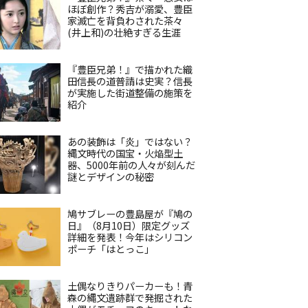
ほぼ創作？秀吉が溺愛、豊臣
家滅亡を背負わされた茶々
(井上和)の壮絶すぎる生涯
『豊臣兄弟！』で描かれた織
田信長の道普請は史実？信長
が実施した街道整備の施策を
紹介
あの装飾は「炎」ではない？
縄文時代の国宝・火焔型土
器、5000年前の人々が刻んだ
謎とデザインの秘密
鳩サブレーの豊島屋が『鳩の
日』（8月10日）限定グッズ
詳細を発表！今年はシリコン
ポーチ「はとっこ」
土偶なりきりパーカーも！青
森の縄文遺跡群で発掘された