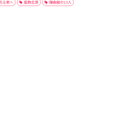
光る君へ
葛飾北斎
鎌倉殿の13人