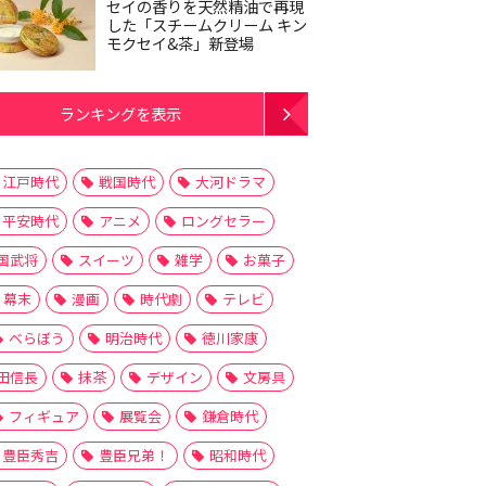
セイの香りを天然精油で再現
した「スチームクリーム キン
モクセイ&茶」新登場
ランキングを表示
江戸時代
戦国時代
大河ドラマ
平安時代
アニメ
ロングセラー
国武将
スイーツ
雑学
お菓子
幕末
漫画
時代劇
テレビ
べらぼう
明治時代
徳川家康
田信長
抹茶
デザイン
文房具
フィギュア
展覧会
鎌倉時代
豊臣秀吉
豊臣兄弟！
昭和時代