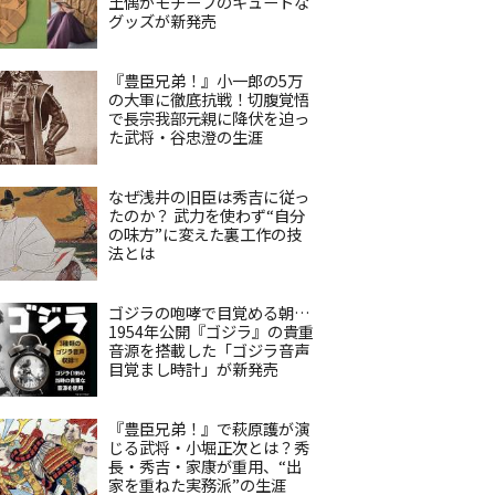
土偶がモチーフのキュートな
グッズが新発売
『豊臣兄弟！』小一郎の5万
の大軍に徹底抗戦！切腹覚悟
で長宗我部元親に降伏を迫っ
た武将・谷忠澄の生涯
なぜ浅井の旧臣は秀吉に従っ
たのか？ 武力を使わず“自分
の味方”に変えた裏工作の技
法とは
ゴジラの咆哮で目覚める朝…
1954年公開『ゴジラ』の貴重
音源を搭載した「ゴジラ音声
目覚まし時計」が新発売
『豊臣兄弟！』で萩原護が演
じる武将・小堀正次とは？秀
長・秀吉・家康が重用、“出
家を重ねた実務派”の生涯