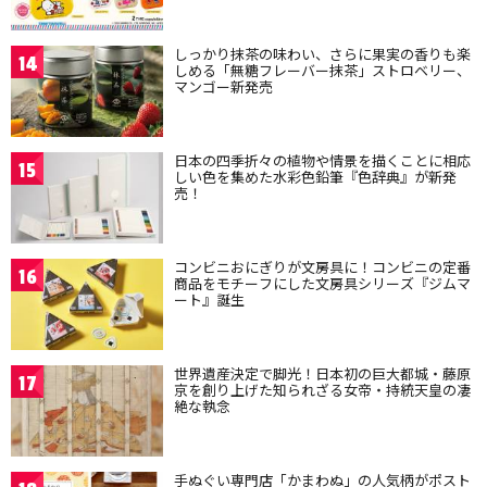
しっかり抹茶の味わい、さらに果実の香りも楽
14
しめる「無糖フレーバー抹茶」ストロベリー、
マンゴー新発売
日本の四季折々の植物や情景を描くことに相応
15
しい色を集めた水彩色鉛筆『色辞典』が新発
売！
コンビニおにぎりが文房具に！コンビニの定番
16
商品をモチーフにした文房具シリーズ『ジムマ
ート』誕生
世界遺産決定で脚光！日本初の巨大都城・藤原
17
京を創り上げた知られざる女帝・持統天皇の凄
絶な執念
手ぬぐい専門店「かまわぬ」の人気柄がポスト