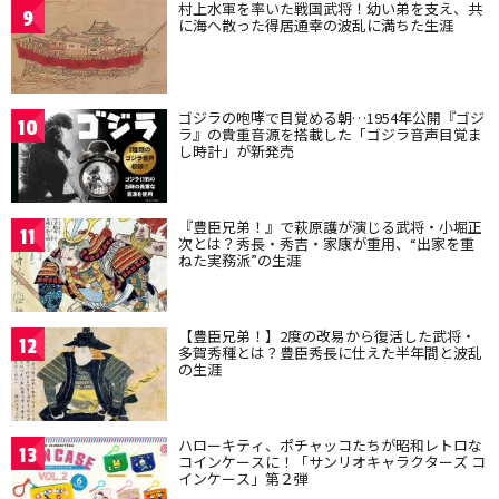
村上水軍を率いた戦国武将！幼い弟を支え、共
9
に海へ散った得居通幸の波乱に満ちた生涯
ゴジラの咆哮で目覚める朝…1954年公開『ゴジ
10
ラ』の貴重音源を搭載した「ゴジラ音声目覚ま
し時計」が新発売
『豊臣兄弟！』で萩原護が演じる武将・小堀正
11
次とは？秀長・秀吉・家康が重用、“出家を重
ねた実務派”の生涯
【豊臣兄弟！】2度の改易から復活した武将・
12
多賀秀種とは？豊臣秀長に仕えた半年間と波乱
の生涯
ハローキティ、ポチャッコたちが昭和レトロな
13
コインケースに！「サンリオキャラクターズ コ
インケース」第２弾