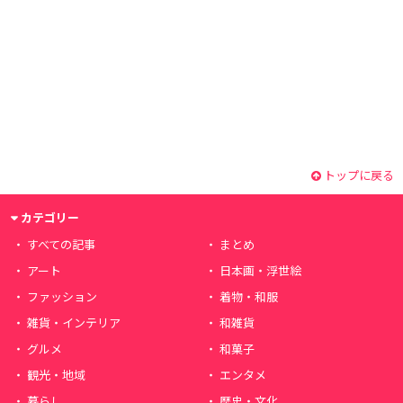
トップに戻る
カテゴリー
すべての記事
まとめ
アート
日本画・浮世絵
ファッション
着物・和服
雑貨・インテリア
和雑貨
グルメ
和菓子
観光・地域
エンタメ
暮らし
歴史・文化