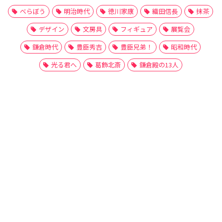
べらぼう
明治時代
徳川家康
織田信長
抹茶
デザイン
文房具
フィギュア
展覧会
鎌倉時代
豊臣秀吉
豊臣兄弟！
昭和時代
光る君へ
葛飾北斎
鎌倉殿の13人