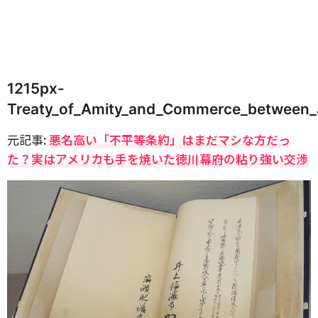
1215px-
Treaty_of_Amity_and_Commerce_between_J
元記事:
悪名高い「不平等条約」はまだマシな方だっ
た？実はアメリカも手を焼いた徳川幕府の粘り強い交渉