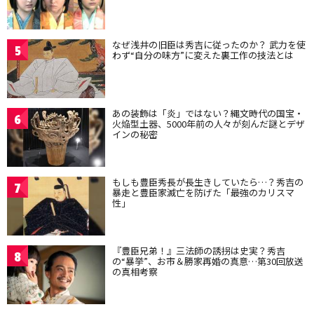
なぜ浅井の旧臣は秀吉に従ったのか？ 武力を使
5
わず“自分の味方”に変えた裏工作の技法とは
あの装飾は「炎」ではない？縄文時代の国宝・
6
火焔型土器、5000年前の人々が刻んだ謎とデザ
インの秘密
もしも豊臣秀長が長生きしていたら…？秀吉の
7
暴走と豊臣家滅亡を防げた「最強のカリスマ
性」
『豊臣兄弟！』三法師の誘拐は史実？秀吉
8
の“暴挙”、お市＆勝家再婚の真意…第30回放送
の真相考察