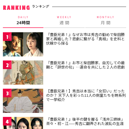
ランキング
RANKING
DAILY
WEEKLY
MONTHLY
24時間
週 間
月 間
『豊臣兄弟！』なぜお市は秀吉の勧めで柴田勝
1
家と再婚した？悲劇に繋がる「真相」を史料と
伏線から探る
『豊臣兄弟！』お市と柴田勝家、自刃しての最
2
期と「辞世の句」…運命を共にした２人の悲劇
【豊臣兄弟！】秀吉は本当に「女狂い」だった
3
のか？ 天下人を彩った11人の側室たちを時系列
で一挙紹介
『豊臣兄弟！』後半の鍵を握る「浅井三姉妹」
4
茶々・初・江——秀吉に翻弄された波乱の生涯