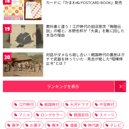
18
カードに『かまわぬ POSTCARD BOOK』発売
教科書と違う！江戸時代の田沼意次「賄賂伝
19
説」の嘘と、水野忠邦が「大奥」を敵に回した
本当の理由
対話がダメなら殺し合い！戦国時代の農民はガ
20
チで武器を持っていた…秀吉が発した“喧嘩停
止令”とは？
ランキングを表示
江戸時代
戦国時代
大河ドラマ
平安時代
アニメ
ロングセラー
戦国武将
スイーツ
雑学
お菓子
幕末
漫画
時代劇
テレビ