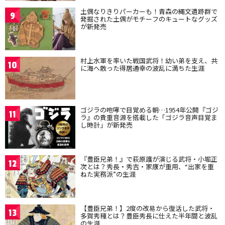
土偶なりきりパーカーも！青森の縄文遺跡群で
9
発掘された土偶がモチーフのキュートなグッズ
が新発売
村上水軍を率いた戦国武将！幼い弟を支え、共
10
に海へ散った得居通幸の波乱に満ちた生涯
ゴジラの咆哮で目覚める朝…1954年公開『ゴジ
11
ラ』の貴重音源を搭載した「ゴジラ音声目覚ま
し時計」が新発売
『豊臣兄弟！』で萩原護が演じる武将・小堀正
12
次とは？秀長・秀吉・家康が重用、“出家を重
ねた実務派”の生涯
【豊臣兄弟！】2度の改易から復活した武将・
13
多賀秀種とは？豊臣秀長に仕えた半年間と波乱
の生涯