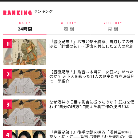
ランキング
RANKING
DAILY
WEEKLY
MONTHLY
24時間
週 間
月 間
『豊臣兄弟！』お市と柴田勝家、自刃しての最
1
期と「辞世の句」…運命を共にした２人の悲劇
【豊臣兄弟！】秀吉は本当に「女狂い」だった
2
のか？ 天下人を彩った11人の側室たちを時系列
で一挙紹介
なぜ浅井の旧臣は秀吉に従ったのか？ 武力を使
3
わず“自分の味方”に変えた裏工作の技法とは
『豊臣兄弟！』後半の鍵を握る「浅井三姉妹」
4
茶々・初・江——秀吉に翻弄された波乱の生涯