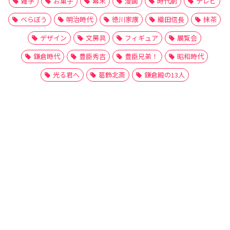
雑学
お菓子
幕末
漫画
時代劇
テレビ
べらぼう
明治時代
徳川家康
織田信長
抹茶
デザイン
文房具
フィギュア
展覧会
鎌倉時代
豊臣秀吉
豊臣兄弟！
昭和時代
光る君へ
葛飾北斎
鎌倉殿の13人