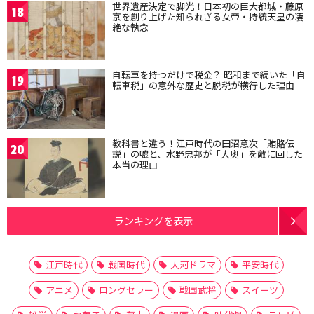
世界遺産決定で脚光！日本初の巨大都城・藤原
18
京を創り上げた知られざる女帝・持統天皇の凄
絶な執念
自転車を持つだけで税金？ 昭和まで続いた「自
19
転車税」の意外な歴史と脱税が横行した理由
教科書と違う！江戸時代の田沼意次「賄賂伝
20
説」の嘘と、水野忠邦が「大奥」を敵に回した
本当の理由
ランキングを表示
江戸時代
戦国時代
大河ドラマ
平安時代
アニメ
ロングセラー
戦国武将
スイーツ