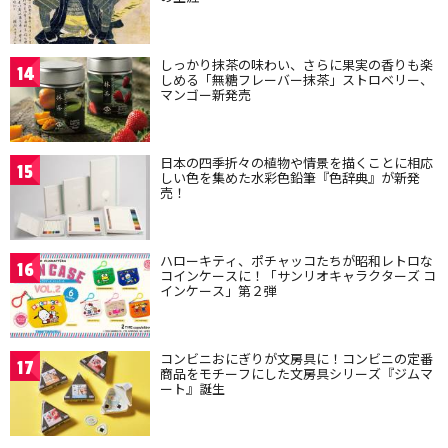
しっかり抹茶の味わい、さらに果実の香りも楽
14
しめる「無糖フレーバー抹茶」ストロベリー、
マンゴー新発売
日本の四季折々の植物や情景を描くことに相応
15
しい色を集めた水彩色鉛筆『色辞典』が新発
売！
ハローキティ、ポチャッコたちが昭和レトロな
16
コインケースに！「サンリオキャラクターズ コ
インケース」第２弾
コンビニおにぎりが文房具に！コンビニの定番
17
商品をモチーフにした文房具シリーズ『ジムマ
ート』誕生