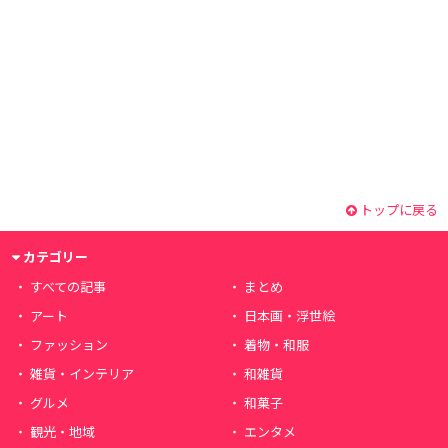
トップに戻る
カテゴリー
すべての記事
まとめ
アート
日本画・浮世絵
ファッション
着物・和服
雑貨・インテリア
和雑貨
グルメ
和菓子
観光・地域
エンタメ