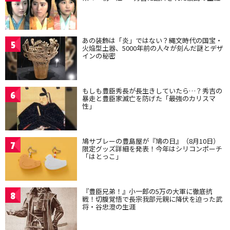
あの装飾は「炎」ではない？縄文時代の国宝・
5
火焔型土器、5000年前の人々が刻んだ謎とデザ
インの秘密
もしも豊臣秀長が長生きしていたら…？秀吉の
6
暴走と豊臣家滅亡を防げた「最強のカリスマ
性」
鳩サブレーの豊島屋が『鳩の日』（8月10日）
7
限定グッズ詳細を発表！今年はシリコンポーチ
「はとっこ」
『豊臣兄弟！』小一郎の5万の大軍に徹底抗
8
戦！切腹覚悟で長宗我部元親に降伏を迫った武
将・谷忠澄の生涯