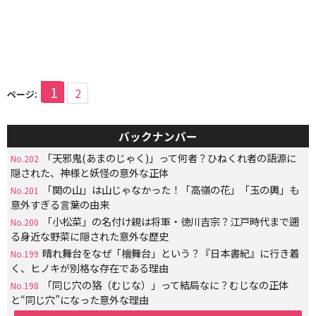
1
2
ページ:
バックナンバー
「天邪鬼(あまのじゃく)」って何者？ひねくれ者の語源に
No.202
隠された、神様と妖怪の意外な正体
「関の山」は山じゃなかった！「高嶺の花」「玉の輿」も
No.201
意外すぎる言葉の由来
「小松菜」の名付け親は将軍・徳川吉宗？江戸時代まで遡
No.200
る身近な野菜に隠された意外な歴史
晴れ舞台をなぜ「檜舞台」という？『日本書紀』に行き着
No.199
く、ヒノキが別格な存在である理由
「同じ穴の狢（むじな）」って結局なに？むじなの正体
No.198
と“同じ穴”になった意外な理由