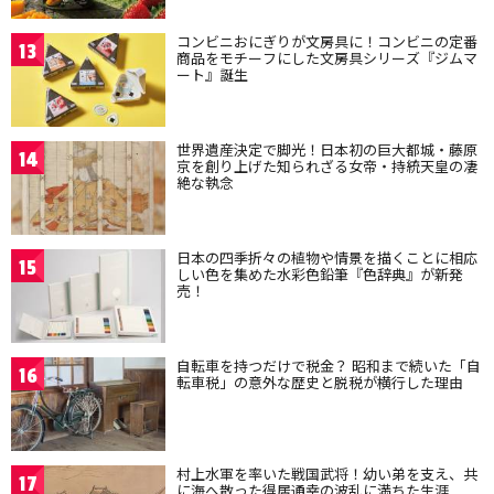
コンビニおにぎりが文房具に！コンビニの定番
13
商品をモチーフにした文房具シリーズ『ジムマ
ート』誕生
世界遺産決定で脚光！日本初の巨大都城・藤原
14
京を創り上げた知られざる女帝・持統天皇の凄
絶な執念
日本の四季折々の植物や情景を描くことに相応
15
しい色を集めた水彩色鉛筆『色辞典』が新発
売！
自転車を持つだけで税金？ 昭和まで続いた「自
16
転車税」の意外な歴史と脱税が横行した理由
村上水軍を率いた戦国武将！幼い弟を支え、共
17
に海へ散った得居通幸の波乱に満ちた生涯