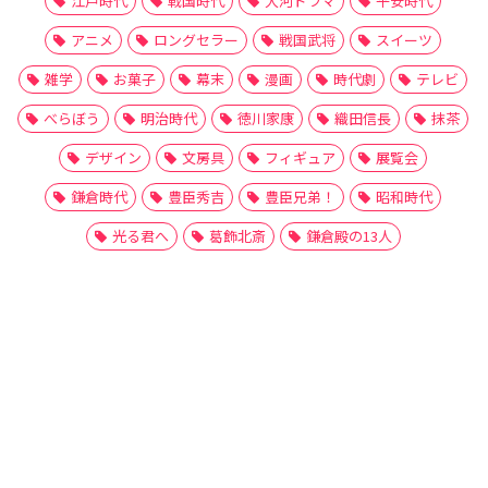
江戸時代
戦国時代
大河ドラマ
平安時代
アニメ
ロングセラー
戦国武将
スイーツ
雑学
お菓子
幕末
漫画
時代劇
テレビ
べらぼう
明治時代
徳川家康
織田信長
抹茶
デザイン
文房具
フィギュア
展覧会
鎌倉時代
豊臣秀吉
豊臣兄弟！
昭和時代
光る君へ
葛飾北斎
鎌倉殿の13人