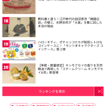
教科書と違う！江戸時代の田沼意次「賄賂伝
18
説」の嘘と、水野忠邦が「大奥」を敵に回した
本当の理由
ハローキティ、ポチャッコたちが昭和レトロな
19
コインケースに！「サンリオキャラクターズ コ
インケース」第２弾
【季節・数量限定】キンモクセイの香りを天然
20
精油で再現した「スチームクリーム キンモクセ
イ&茶」新登場
ランキングを表示