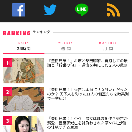
ランキング
RANKING
DAILY
WEEKLY
MONTHLY
24時間
週 間
月 間
『豊臣兄弟！』お市と柴田勝家、自刃しての最
1
期と「辞世の句」…運命を共にした２人の悲劇
【豊臣兄弟！】秀吉は本当に「女狂い」だった
2
のか？ 天下人を彩った11人の側室たちを時系列
で一挙紹介
『豊臣兄弟！』茶々＝悪女はほぼ創作？秀吉が
3
溺愛、豊臣家滅亡を背負わされた茶々(井上和)
の壮絶すぎる生涯