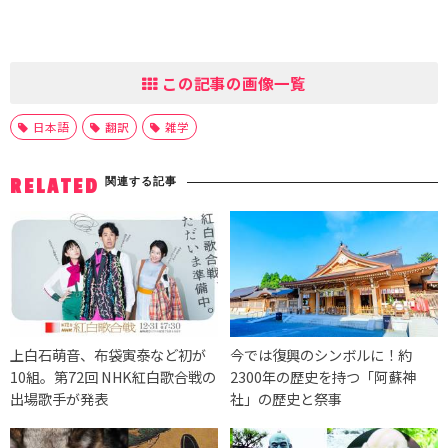
この記事の画像一覧
日本語
翻訳
雑学
関連する記事
RELATED
上白石萌音、布袋寅泰など初が
今では復興のシンボルに！約
10組。第72回 NHK紅白歌合戦の
2300年の歴史を持つ「阿蘇神
出場歌手が発表
社」の歴史と祭事