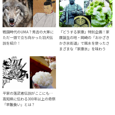
戦国時代のUMA？秀吉の大軍に
『どうする家康』特別企画！家
ただ一頭で立ち向かった羽犬伝
康誕生の地・岡崎の「おかざき
説を紹介！
かき氷街道」で銘水を使ったさ
まざまな「家康氷」を味わう
平家の落武者伝説がここにも…
高知県に伝わる300年以上の奇祭
「早飯食い」とは？