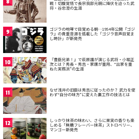
8
戦！切腹覚悟で長宗我部元親に降伏を迫った武
将・谷忠澄の生涯
ゴジラの咆哮で目覚める朝…1954年公開『ゴジ
9
ラ』の貴重音源を搭載した「ゴジラ音声目覚ま
し時計」が新発売
『豊臣兄弟！』で萩原護が演じる武将・小堀正
10
次とは？秀長・秀吉・家康が重用、“出家を重
ねた実務派”の生涯
なぜ浅井の旧臣は秀吉に従ったのか？ 武力を使
11
わず“自分の味方”に変えた裏工作の技法とは
しっかり抹茶の味わい、さらに果実の香りも楽
12
しめる「無糖フレーバー抹茶」ストロベリー、
マンゴー新発売