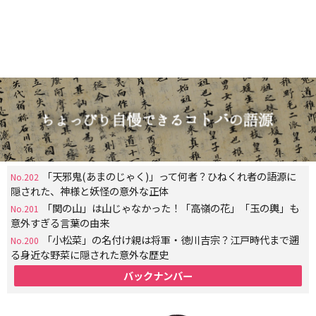
「天邪鬼(あまのじゃく)」って何者？ひねくれ者の語源に
No.202
隠された、神様と妖怪の意外な正体
「関の山」は山じゃなかった！「高嶺の花」「玉の輿」も
No.201
意外すぎる言葉の由来
「小松菜」の名付け親は将軍・徳川吉宗？江戸時代まで遡
No.200
る身近な野菜に隠された意外な歴史
バックナンバー