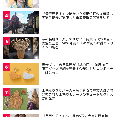
『豊臣兄弟！』で描かれた織田信長の道普請は
4
史実？信長が実施した街道整備の施策を紹介
あの装飾は「炎」ではない？縄文時代の国宝・
5
火焔型土器、5000年前の人々が刻んだ謎とデザ
インの秘密
鳩サブレーの豊島屋が『鳩の日』（8月10日）
6
限定グッズ詳細を発表！今年はシリコンポーチ
「はとっこ」
土偶なりきりパーカーも！青森の縄文遺跡群で
7
発掘された土偶がモチーフのキュートなグッズ
が新発売
『豊臣兄弟！』小一郎の5万の大軍に徹底抗