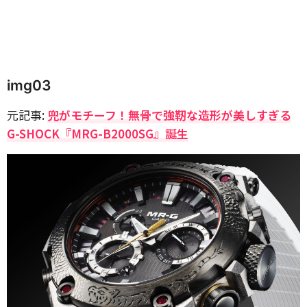
img03
元記事:
兜がモチーフ！無骨で強靭な造形が美しすぎる
G-SHOCK『MRG-B2000SG』誕生