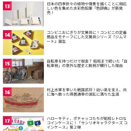
日本の四季折々の植物や情景を描くことに相応
13
しい色を集めた水彩色鉛筆『色辞典』が新発
売！
コンビニおにぎりが文房具に！コンビニの定番
14
商品をモチーフにした文房具シリーズ『ジムマ
ート』誕生
自転車を持つだけで税金？ 昭和まで続いた「自
15
転車税」の意外な歴史と脱税が横行した理由
村上水軍を率いた戦国武将！幼い弟を支え、共
16
に海へ散った得居通幸の波乱に満ちた生涯
ハローキティ、ポチャッコたちが昭和レトロな
17
コインケースに！「サンリオキャラクターズ コ
インケース」第２弾