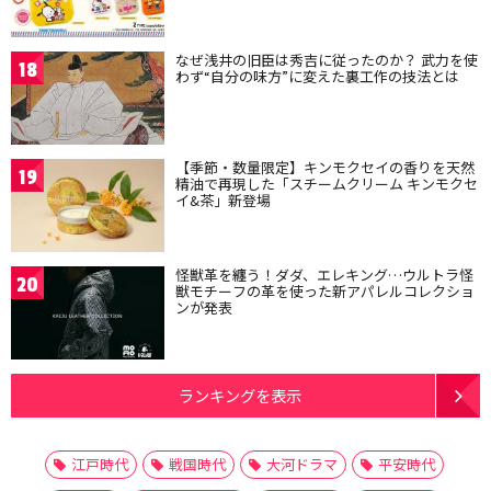
なぜ浅井の旧臣は秀吉に従ったのか？ 武力を使
18
わず“自分の味方”に変えた裏工作の技法とは
【季節・数量限定】キンモクセイの香りを天然
19
精油で再現した「スチームクリーム キンモクセ
イ&茶」新登場
怪獣革を纏う！ダダ、エレキング…ウルトラ怪
20
獣モチーフの革を使った新アパレルコレクショ
ンが発表
ランキングを表示
江戸時代
戦国時代
大河ドラマ
平安時代