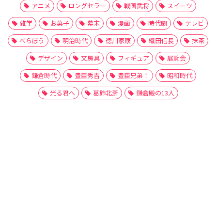
アニメ
ロングセラー
戦国武将
スイーツ
雑学
お菓子
幕末
漫画
時代劇
テレビ
べらぼう
明治時代
徳川家康
織田信長
抹茶
デザイン
文房具
フィギュア
展覧会
鎌倉時代
豊臣秀吉
豊臣兄弟！
昭和時代
光る君へ
葛飾北斎
鎌倉殿の13人