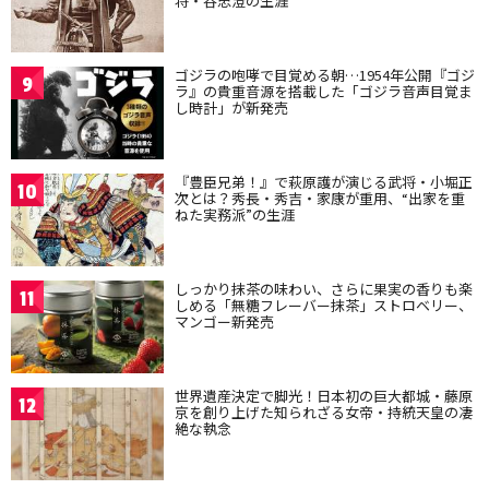
将・谷忠澄の生涯
ゴジラの咆哮で目覚める朝…1954年公開『ゴジ
9
ラ』の貴重音源を搭載した「ゴジラ音声目覚ま
し時計」が新発売
『豊臣兄弟！』で萩原護が演じる武将・小堀正
10
次とは？秀長・秀吉・家康が重用、“出家を重
ねた実務派”の生涯
しっかり抹茶の味わい、さらに果実の香りも楽
11
しめる「無糖フレーバー抹茶」ストロベリー、
マンゴー新発売
世界遺産決定で脚光！日本初の巨大都城・藤原
12
京を創り上げた知られざる女帝・持統天皇の凄
絶な執念