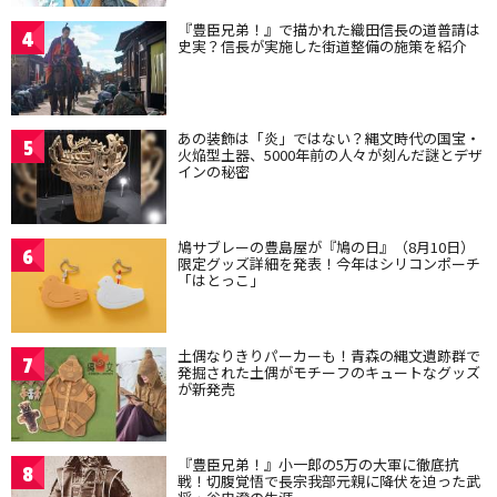
『豊臣兄弟！』で描かれた織田信長の道普請は
4
史実？信長が実施した街道整備の施策を紹介
あの装飾は「炎」ではない？縄文時代の国宝・
5
火焔型土器、5000年前の人々が刻んだ謎とデザ
インの秘密
鳩サブレーの豊島屋が『鳩の日』（8月10日）
6
限定グッズ詳細を発表！今年はシリコンポーチ
「はとっこ」
土偶なりきりパーカーも！青森の縄文遺跡群で
7
発掘された土偶がモチーフのキュートなグッズ
が新発売
『豊臣兄弟！』小一郎の5万の大軍に徹底抗
8
戦！切腹覚悟で長宗我部元親に降伏を迫った武