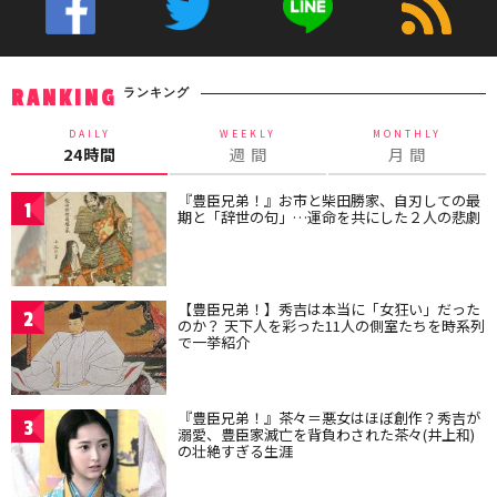
ランキング
RANKING
DAILY
WEEKLY
MONTHLY
24時間
週 間
月 間
『豊臣兄弟！』お市と柴田勝家、自刃しての最
1
期と「辞世の句」…運命を共にした２人の悲劇
【豊臣兄弟！】秀吉は本当に「女狂い」だった
2
のか？ 天下人を彩った11人の側室たちを時系列
で一挙紹介
『豊臣兄弟！』茶々＝悪女はほぼ創作？秀吉が
3
溺愛、豊臣家滅亡を背負わされた茶々(井上和)
の壮絶すぎる生涯