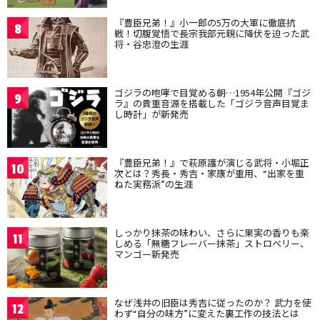
『豊臣兄弟！』小一郎の5万の大軍に徹底抗
8
戦！切腹覚悟で長宗我部元親に降伏を迫った武
将・谷忠澄の生涯
ゴジラの咆哮で目覚める朝…1954年公開『ゴジ
9
ラ』の貴重音源を搭載した「ゴジラ音声目覚ま
し時計」が新発売
『豊臣兄弟！』で萩原護が演じる武将・小堀正
10
次とは？秀長・秀吉・家康が重用、“出家を重
ねた実務派”の生涯
しっかり抹茶の味わい、さらに果実の香りも楽
11
しめる「無糖フレーバー抹茶」ストロベリー、
マンゴー新発売
なぜ浅井の旧臣は秀吉に従ったのか？ 武力を使
12
わず“自分の味方”に変えた裏工作の技法とは