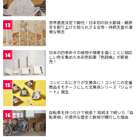
世界遺産決定で脚光！日本初の巨大都城・藤原
13
京を創り上げた知られざる女帝・持統天皇の凄
絶な執念
日本の四季折々の植物や情景を描くことに相応
14
しい色を集めた水彩色鉛筆『色辞典』が新発
売！
コンビニおにぎりが文房具に！コンビニの定番
15
商品をモチーフにした文房具シリーズ『ジムマ
ート』誕生
自転車を持つだけで税金？ 昭和まで続いた「自
16
転車税」の意外な歴史と脱税が横行した理由