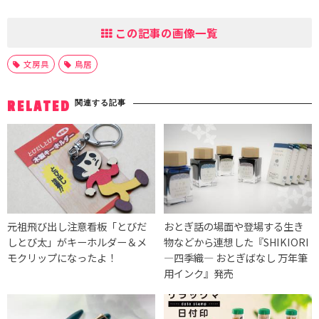
この記事の画像一覧
文房具
鳥居
関連する記事
RELATED
元祖飛び出し注意看板「とびだ
おとぎ話の場面や登場する生き
しとび太」がキーホルダー＆メ
物などから連想した『SHIKIORI
モクリップになったよ！
―四季織― おとぎばなし 万年筆
用インク』発売