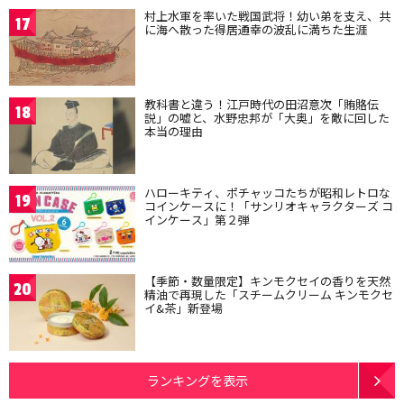
村上水軍を率いた戦国武将！幼い弟を支え、共
17
に海へ散った得居通幸の波乱に満ちた生涯
教科書と違う！江戸時代の田沼意次「賄賂伝
18
説」の嘘と、水野忠邦が「大奥」を敵に回した
本当の理由
ハローキティ、ポチャッコたちが昭和レトロな
19
コインケースに！「サンリオキャラクターズ コ
インケース」第２弾
【季節・数量限定】キンモクセイの香りを天然
20
精油で再現した「スチームクリーム キンモクセ
イ&茶」新登場
ランキングを表示