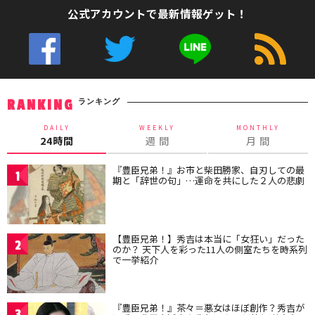
公式アカウントで最新情報ゲット！
ランキング
RANKING
DAILY
WEEKLY
MONTHLY
24時間
週 間
月 間
『豊臣兄弟！』お市と柴田勝家、自刃しての最
1
期と「辞世の句」…運命を共にした２人の悲劇
【豊臣兄弟！】秀吉は本当に「女狂い」だった
2
のか？ 天下人を彩った11人の側室たちを時系列
で一挙紹介
『豊臣兄弟！』茶々＝悪女はほぼ創作？秀吉が
3