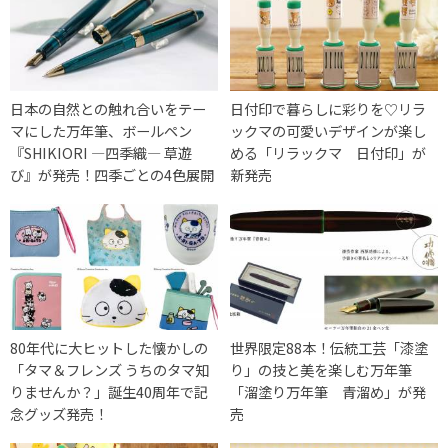
日本の自然との触れ合いをテー
日付印で暮らしに彩りを♡リラ
マにした万年筆、ボールペン
ックマの可愛いデザインが楽し
『SHIKIORI ―四季織― 草遊
める「リラックマ 日付印」が
び』が発売！四季ごとの4色展開
新発売
80年代に大ヒットした懐かしの
世界限定88本！伝統工芸「漆塗
「タマ＆フレンズ うちのタマ知
り」の技と美を楽しむ万年筆
りませんか？」誕生40周年で記
「溜塗り万年筆 青溜め」が発
念グッズ発売！
売