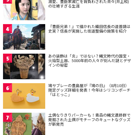
溺愛、豊臣家滅亡を背負わされた茶々(井上和)
の壮絶すぎる生涯
『豊臣兄弟！』で描かれた織田信長の道普請は
4
史実？信長が実施した街道整備の施策を紹介
あの装飾は「炎」ではない？縄文時代の国宝・
5
火焔型土器、5000年前の人々が刻んだ謎とデザ
インの秘密
鳩サブレーの豊島屋が『鳩の日』（8月10日）
6
限定グッズ詳細を発表！今年はシリコンポーチ
「はとっこ」
土偶なりきりパーカーも！青森の縄文遺跡群で
7
発掘された土偶がモチーフのキュートなグッズ
が新発売