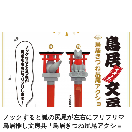
ノックすると狐の尻尾が左右にフリフリ♡
鳥居推し文房具「鳥居きつね尻尾アクショ