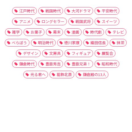
江戸時代
戦国時代
大河ドラマ
平安時代
アニメ
ロングセラー
戦国武将
スイーツ
雑学
お菓子
幕末
漫画
時代劇
テレビ
べらぼう
明治時代
徳川家康
織田信長
抹茶
デザイン
文房具
フィギュア
展覧会
鎌倉時代
豊臣秀吉
豊臣兄弟！
昭和時代
光る君へ
葛飾北斎
鎌倉殿の13人