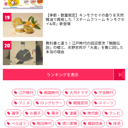
【季節・数量限定】キンモクセイの香りを天然
19
精油で再現した「スチームクリーム キンモクセ
イ&茶」新登場
教科書と違う！江戸時代の田沼意次「賄賂伝
20
説」の嘘と、水野忠邦が「大奥」を敵に回した
本当の理由
ランキングを表示
江戸時代
戦国時代
大河ドラマ
平安時代
アニメ
ロングセラー
戦国武将
スイーツ
雑学
お菓子
幕末
漫画
時代劇
テレビ
べらぼう
明治時代
徳川家康
織田信長
抹茶