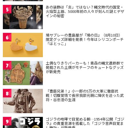
あの装飾は「炎」ではない？縄文時代の国宝・
5
火焔型土器、5000年前の人々が刻んだ謎とデザ
インの秘密
鳩サブレーの豊島屋が『鳩の日』（8月10日）
6
限定グッズ詳細を発表！今年はシリコンポーチ
「はとっこ」
土偶なりきりパーカーも！青森の縄文遺跡群で
7
発掘された土偶がモチーフのキュートなグッズ
が新発売
『豊臣兄弟！』小一郎の5万の大軍に徹底抗
8
戦！切腹覚悟で長宗我部元親に降伏を迫った武
将・谷忠澄の生涯
ゴジラの咆哮で目覚める朝…1954年公開『ゴジ
9
ラ』の貴重音源を搭載した「ゴジラ音声目覚ま
し時計」が新発売