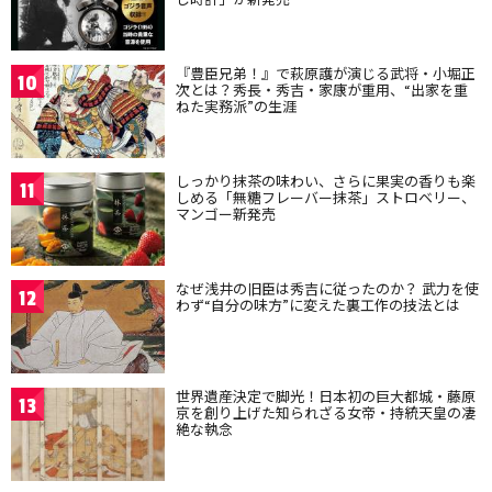
『豊臣兄弟！』で萩原護が演じる武将・小堀正
10
次とは？秀長・秀吉・家康が重用、“出家を重
ねた実務派”の生涯
しっかり抹茶の味わい、さらに果実の香りも楽
11
しめる「無糖フレーバー抹茶」ストロベリー、
マンゴー新発売
なぜ浅井の旧臣は秀吉に従ったのか？ 武力を使
12
わず“自分の味方”に変えた裏工作の技法とは
世界遺産決定で脚光！日本初の巨大都城・藤原
13
京を創り上げた知られざる女帝・持統天皇の凄
絶な執念