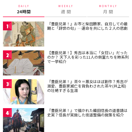
DAILY
WEEKLY
MONTHLY
24時間
週 間
月 間
『豊臣兄弟！』お市と柴田勝家、自刃しての最
1
期と「辞世の句」…運命を共にした２人の悲劇
【豊臣兄弟！】秀吉は本当に「女狂い」だった
2
のか？ 天下人を彩った11人の側室たちを時系列
で一挙紹介
『豊臣兄弟！』茶々＝悪女はほぼ創作？秀吉が
3
溺愛、豊臣家滅亡を背負わされた茶々(井上和)
の壮絶すぎる生涯
『豊臣兄弟！』で描かれた織田信長の道普請は
4
史実？信長が実施した街道整備の施策を紹介