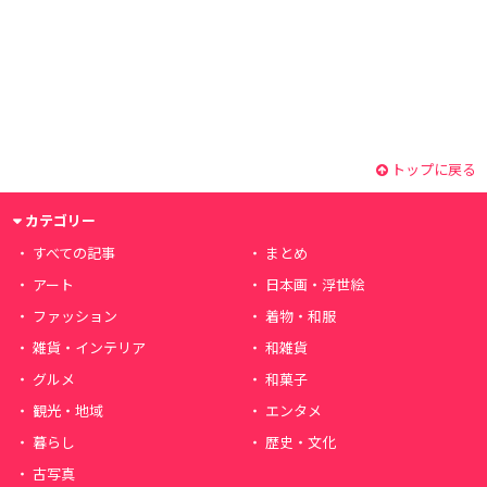
トップに戻る
カテゴリー
すべての記事
まとめ
アート
日本画・浮世絵
ファッション
着物・和服
雑貨・インテリア
和雑貨
グルメ
和菓子
観光・地域
エンタメ
暮らし
歴史・文化
古写真