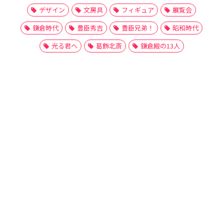
デザイン
文房具
フィギュア
展覧会
鎌倉時代
豊臣秀吉
豊臣兄弟！
昭和時代
光る君へ
葛飾北斎
鎌倉殿の13人