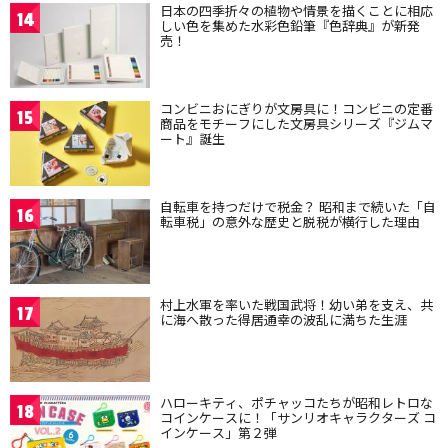
日本の四季折々の植物や情景を描くことに相応
14
しい色を集めた水彩色鉛筆『色辞典』が新発
売！
コンビニおにぎりが文房具に！コンビニの定番
15
商品をモチーフにした文房具シリーズ『ジムマ
ート』誕生
自転車を持つだけで税金？ 昭和まで続いた「自
16
転車税」の意外な歴史と脱税が横行した理由
村上水軍を率いた戦国武将！幼い弟を支え、共
17
に海へ散った得居通幸の波乱に満ちた生涯
ハローキティ、ポチャッコたちが昭和レトロな
18
コインケースに！「サンリオキャラクターズ コ
インケース」第２弾