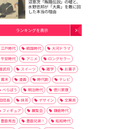
沼意次「賄賂伝説」の嘘と、
水野忠邦が「大奥」を敵に回
した本当の理由
ランキングを表示
江戸時代
戦国時代
大河ドラマ
平安時代
アニメ
ロングセラー
国武将
スイーツ
雑学
お菓子
幕末
漫画
時代劇
テレビ
べらぼう
明治時代
徳川家康
田信長
抹茶
デザイン
文房具
フィギュア
展覧会
鎌倉時代
豊臣秀吉
豊臣兄弟！
昭和時代