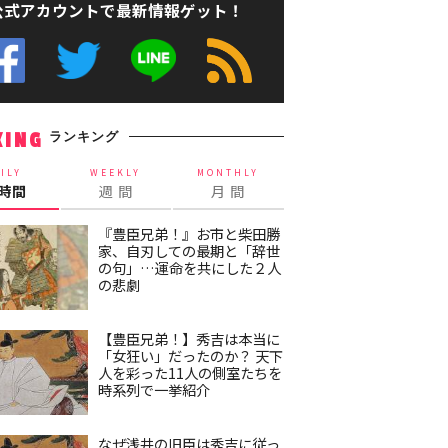
公式アカウントで最新情報ゲット！
ランキング
KING
ILY
WEEKLY
MONTHLY
4時間
週 間
月 間
『豊臣兄弟！』お市と柴田勝
家、自刃しての最期と「辞世
の句」…運命を共にした２人
の悲劇
【豊臣兄弟！】秀吉は本当に
「女狂い」だったのか？ 天下
人を彩った11人の側室たちを
時系列で一挙紹介
なぜ浅井の旧臣は秀吉に従っ