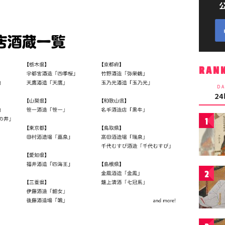
RAN
DA
2
1
2