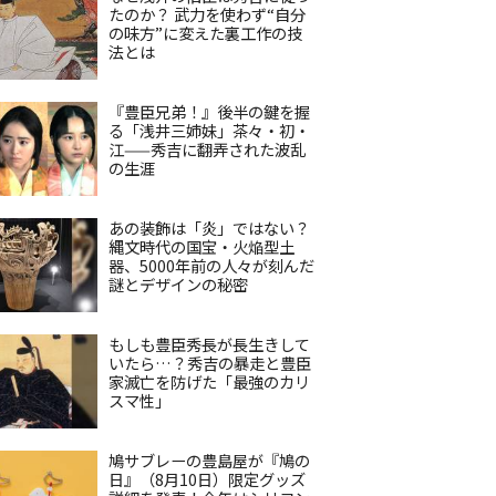
たのか？ 武力を使わず“自分
の味方”に変えた裏工作の技
法とは
『豊臣兄弟！』後半の鍵を握
る「浅井三姉妹」茶々・初・
江——秀吉に翻弄された波乱
の生涯
あの装飾は「炎」ではない？
縄文時代の国宝・火焔型土
器、5000年前の人々が刻んだ
謎とデザインの秘密
もしも豊臣秀長が長生きして
いたら…？秀吉の暴走と豊臣
家滅亡を防げた「最強のカリ
スマ性」
鳩サブレーの豊島屋が『鳩の
日』（8月10日）限定グッズ