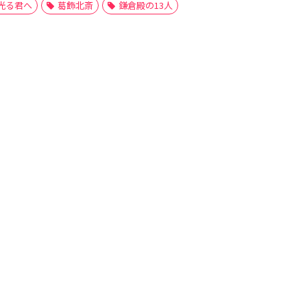
光る君へ
葛飾北斎
鎌倉殿の13人