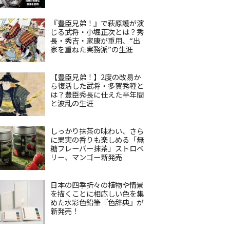
『豊臣兄弟！』で萩原護が演
じる武将・小堀正次とは？秀
長・秀吉・家康が重用、“出
家を重ねた実務派”の生涯
【豊臣兄弟！】2度の改易か
ら復活した武将・多賀秀種と
は？豊臣秀長に仕えた半年間
と波乱の生涯
しっかり抹茶の味わい、さら
に果実の香りも楽しめる「無
糖フレーバー抹茶」ストロベ
リー、マンゴー新発売
日本の四季折々の植物や情景
を描くことに相応しい色を集
めた水彩色鉛筆『色辞典』が
新発売！