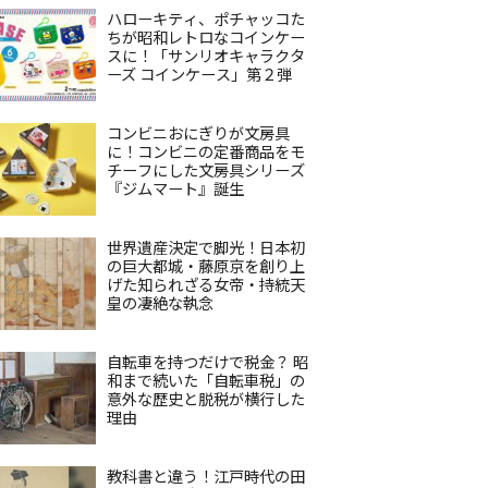
ハローキティ、ポチャッコた
ちが昭和レトロなコインケー
スに！「サンリオキャラクタ
ーズ コインケース」第２弾
コンビニおにぎりが文房具
に！コンビニの定番商品をモ
チーフにした文房具シリーズ
『ジムマート』誕生
世界遺産決定で脚光！日本初
の巨大都城・藤原京を創り上
げた知られざる女帝・持統天
皇の凄絶な執念
自転車を持つだけで税金？ 昭
和まで続いた「自転車税」の
意外な歴史と脱税が横行した
理由
教科書と違う！江戸時代の田