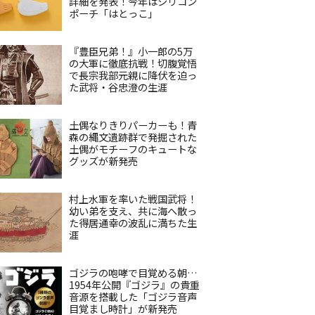
詳細を発表！今年はシリコン
ポーチ「はとっこ」
『豊臣兄弟！』小一郎の5万
の大軍に徹底抗戦！切腹覚悟
で長宗我部元親に降伏を迫っ
た武将・谷忠澄の生涯
土偶なりきりパーカーも！青
森の縄文遺跡群で発掘された
土偶がモチーフのキュートな
グッズが新発売
村上水軍を率いた戦国武将！
幼い弟を支え、共に海へ散っ
た得居通幸の波乱に満ちた生
涯
ゴジラの咆哮で目覚める朝…
1954年公開『ゴジラ』の貴重
音源を搭載した「ゴジラ音声
目覚まし時計」が新発売