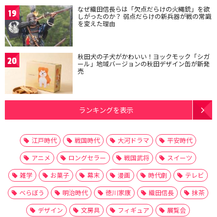
なぜ織田信長らは「欠点だらけの火縄銃」を欲
19
しがったのか？ 弱点だらけの新兵器が戦の常識
を変えた理由
秋田犬の子犬がかわいい！ヨックモック「シガ
20
ール」地域バージョンの秋田デザイン缶が新発
売
ランキングを表示
江戸時代
戦国時代
大河ドラマ
平安時代
アニメ
ロングセラー
戦国武将
スイーツ
雑学
お菓子
幕末
漫画
時代劇
テレビ
べらぼう
明治時代
徳川家康
織田信長
抹茶
デザイン
文房具
フィギュア
展覧会