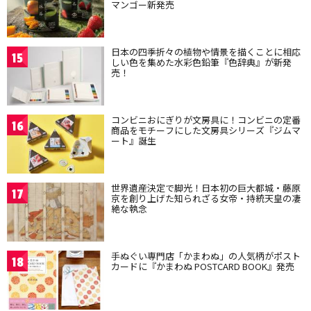
マンゴー新発売
日本の四季折々の植物や情景を描くことに相応
15
しい色を集めた水彩色鉛筆『色辞典』が新発
売！
コンビニおにぎりが文房具に！コンビニの定番
16
商品をモチーフにした文房具シリーズ『ジムマ
ート』誕生
世界遺産決定で脚光！日本初の巨大都城・藤原
17
京を創り上げた知られざる女帝・持統天皇の凄
絶な執念
手ぬぐい専門店「かまわぬ」の人気柄がポスト
18
カードに『かまわぬ POSTCARD BOOK』発売