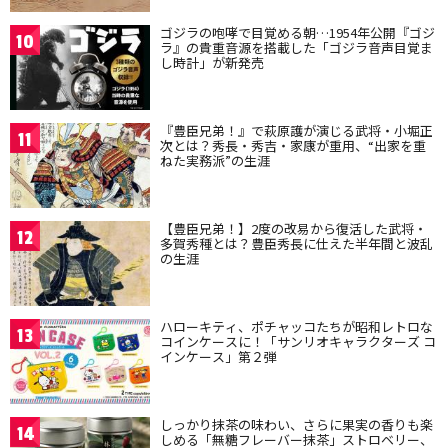
ゴジラの咆哮で目覚める朝…1954年公開『ゴジ
10
ラ』の貴重音源を搭載した「ゴジラ音声目覚ま
し時計」が新発売
『豊臣兄弟！』で萩原護が演じる武将・小堀正
11
次とは？秀長・秀吉・家康が重用、“出家を重
ねた実務派”の生涯
【豊臣兄弟！】2度の改易から復活した武将・
12
多賀秀種とは？豊臣秀長に仕えた半年間と波乱
の生涯
ハローキティ、ポチャッコたちが昭和レトロな
13
コインケースに！「サンリオキャラクターズ コ
インケース」第２弾
しっかり抹茶の味わい、さらに果実の香りも楽
14
しめる「無糖フレーバー抹茶」ストロベリー、