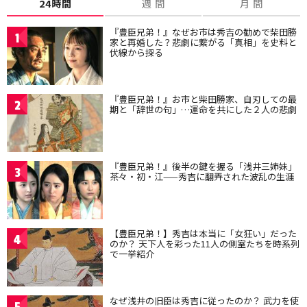
24時間
週 間
月 間
『豊臣兄弟！』なぜお市は秀吉の勧めで柴田勝
1
家と再婚した？悲劇に繋がる「真相」を史料と
伏線から探る
『豊臣兄弟！』お市と柴田勝家、自刃しての最
2
期と「辞世の句」…運命を共にした２人の悲劇
『豊臣兄弟！』後半の鍵を握る「浅井三姉妹」
3
茶々・初・江——秀吉に翻弄された波乱の生涯
【豊臣兄弟！】秀吉は本当に「女狂い」だった
4
のか？ 天下人を彩った11人の側室たちを時系列
で一挙紹介
なぜ浅井の旧臣は秀吉に従ったのか？ 武力を使