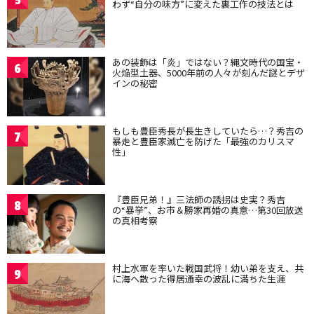
5
わず“自分の味方”に変えた裏工作の技法とは
あの装飾は「炎」ではない？縄文時代の国宝・
6
火焔型土器、5000年前の人々が刻んだ謎とデザ
インの秘密
もしも豊臣秀長が長生きしていたら…？秀吉の
7
暴走と豊臣家滅亡を防げた「最強のカリスマ
性」
『豊臣兄弟！』三法師の誘拐は史実？秀吉
8
の“暴挙”、お市＆勝家再婚の真意…第30回放送
の真相考察
村上水軍を率いた戦国武将！幼い弟を支え、共
9
に海へ散った得居通幸の波乱に満ちた生涯