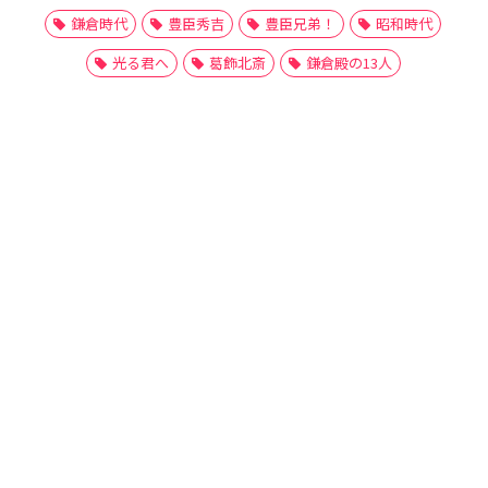
鎌倉時代
豊臣秀吉
豊臣兄弟！
昭和時代
光る君へ
葛飾北斎
鎌倉殿の13人