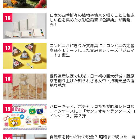
日本の四季折々の植物や情景を描くことに相応
16
しい色を集めた水彩色鉛筆『色辞典』が新発
売！
コンビニおにぎりが文房具に！コンビニの定番
17
商品をモチーフにした文房具シリーズ『ジムマ
ート』誕生
世界遺産決定で脚光！日本初の巨大都城・藤原
18
京を創り上げた知られざる女帝・持統天皇の凄
絶な執念
ハローキティ、ポチャッコたちが昭和レトロな
19
コインケースに！「サンリオキャラクターズ コ
インケース」第２弾
自転車を持つだけで税金？ 昭和まで続いた「自