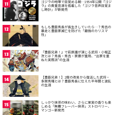
ゴジラの咆哮で目覚める朝…1954年公開『ゴジ
11
ラ』の貴重音源を搭載した「ゴジラ音声目覚ま
し時計」が新発売
もしも豊臣秀長が長生きしていたら…？秀吉の
12
暴走と豊臣家滅亡を防げた「最強のカリスマ
性」
『豊臣兄弟！』で萩原護が演じる武将・小堀正
13
次とは？秀長・秀吉・家康が重用、“出家を重
ねた実務派”の生涯
【豊臣兄弟！】2度の改易から復活した武将・
14
多賀秀種とは？豊臣秀長に仕えた半年間と波乱
の生涯
しっかり抹茶の味わい、さらに果実の香りも楽
15
しめる「無糖フレーバー抹茶」ストロベリー、
マンゴー新発売