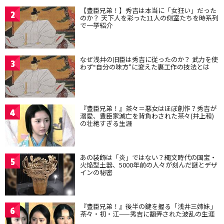
【豊臣兄弟！】秀吉は本当に「女狂い」だった
2
のか？ 天下人を彩った11人の側室たちを時系列
で一挙紹介
なぜ浅井の旧臣は秀吉に従ったのか？ 武力を使
3
わず“自分の味方”に変えた裏工作の技法とは
『豊臣兄弟！』茶々＝悪女はほぼ創作？秀吉が
4
溺愛、豊臣家滅亡を背負わされた茶々(井上和)
の壮絶すぎる生涯
あの装飾は「炎」ではない？縄文時代の国宝・
5
火焔型土器、5000年前の人々が刻んだ謎とデザ
インの秘密
『豊臣兄弟！』後半の鍵を握る「浅井三姉妹」
6
茶々・初・江——秀吉に翻弄された波乱の生涯