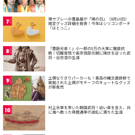
鳩サブレーの豊島屋が『鳩の日』（8月10日）
7
限定グッズ詳細を発表！今年はシリコンポーチ
「はとっこ」
『豊臣兄弟！』小一郎の5万の大軍に徹底抗
8
戦！切腹覚悟で長宗我部元親に降伏を迫った武
将・谷忠澄の生涯
土偶なりきりパーカーも！青森の縄文遺跡群で
9
発掘された土偶がモチーフのキュートなグッズ
が新発売
村上水軍を率いた戦国武将！幼い弟を支え、共
10
に海へ散った得居通幸の波乱に満ちた生涯