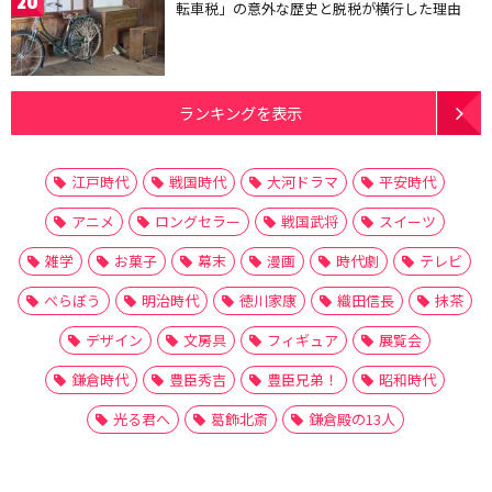
20
転車税」の意外な歴史と脱税が横行した理由
ランキングを表示
江戸時代
戦国時代
大河ドラマ
平安時代
アニメ
ロングセラー
戦国武将
スイーツ
雑学
お菓子
幕末
漫画
時代劇
テレビ
べらぼう
明治時代
徳川家康
織田信長
抹茶
デザイン
文房具
フィギュア
展覧会
鎌倉時代
豊臣秀吉
豊臣兄弟！
昭和時代
光る君へ
葛飾北斎
鎌倉殿の13人