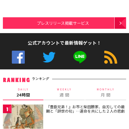
プレスリリース掲載サービス
公式アカウントで最新情報ゲット！
ランキング
RANKING
DAILY
WEEKLY
MONTHLY
24時間
週 間
月 間
『豊臣兄弟！』お市と柴田勝家、自刃しての最
1
期と「辞世の句」…運命を共にした２人の悲劇