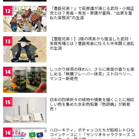
『豊臣兄弟！』で萩原護が演じる武将・小堀正
12
次とは？秀長・秀吉・家康が重用、“出家を重
ねた実務派”の生涯
【豊臣兄弟！】2度の改易から復活した武将・
13
多賀秀種とは？豊臣秀長に仕えた半年間と波乱
の生涯
しっかり抹茶の味わい、さらに果実の香りも楽
14
しめる「無糖フレーバー抹茶」ストロベリー、
マンゴー新発売
日本の四季折々の植物や情景を描くことに相応
15
しい色を集めた水彩色鉛筆『色辞典』が新発
売！
ハローキティ、ポチャッコたちが昭和レトロな
16
コインケースに！「サンリオキャラクターズ コ