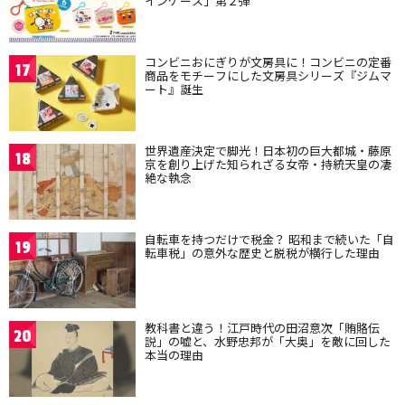
インケース」第２弾
コンビニおにぎりが文房具に！コンビニの定番
17
商品をモチーフにした文房具シリーズ『ジムマ
ート』誕生
世界遺産決定で脚光！日本初の巨大都城・藤原
18
京を創り上げた知られざる女帝・持統天皇の凄
絶な執念
自転車を持つだけで税金？ 昭和まで続いた「自
19
転車税」の意外な歴史と脱税が横行した理由
教科書と違う！江戸時代の田沼意次「賄賂伝
20
説」の嘘と、水野忠邦が「大奥」を敵に回した
本当の理由