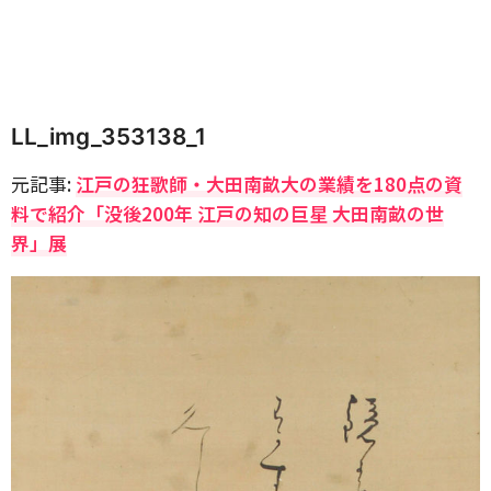
LL_img_353138_1
元記事:
江戸の狂歌師・大田南畝大の業績を180点の資
料で紹介「没後200年 江戸の知の巨星 大田南畝の世
界」展