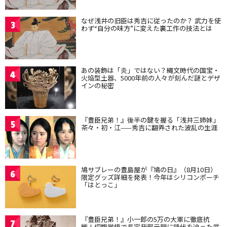
なぜ浅井の旧臣は秀吉に従ったのか？ 武力を使
3
わず“自分の味方”に変えた裏工作の技法とは
あの装飾は「炎」ではない？縄文時代の国宝・
4
火焔型土器、5000年前の人々が刻んだ謎とデザ
インの秘密
『豊臣兄弟！』後半の鍵を握る「浅井三姉妹」
5
茶々・初・江——秀吉に翻弄された波乱の生涯
鳩サブレーの豊島屋が『鳩の日』（8月10日）
6
限定グッズ詳細を発表！今年はシリコンポーチ
「はとっこ」
『豊臣兄弟！』小一郎の5万の大軍に徹底抗
7
戦！切腹覚悟で長宗我部元親に降伏を迫った武