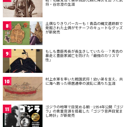
将・谷忠澄の生涯
土偶なりきりパーカーも！青森の縄文遺跡群で
8
発掘された土偶がモチーフのキュートなグッズ
が新発売
もしも豊臣秀長が長生きしていたら…？秀吉の
9
暴走と豊臣家滅亡を防げた「最強のカリスマ
性」
村上水軍を率いた戦国武将！幼い弟を支え、共
10
に海へ散った得居通幸の波乱に満ちた生涯
ゴジラの咆哮で目覚める朝…1954年公開『ゴジ
11
ラ』の貴重音源を搭載した「ゴジラ音声目覚ま
し時計」が新発売