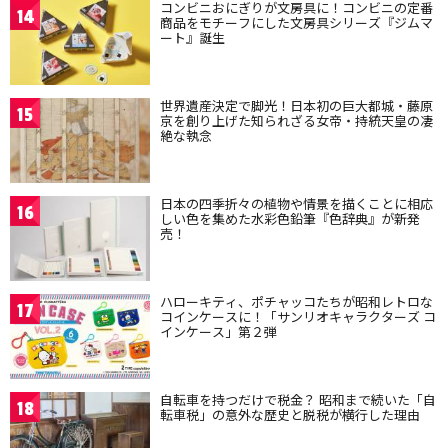
コンビニおにぎりが文房具に！コンビニの定番
14
商品をモチーフにした文房具シリーズ『ジムマ
ート』誕生
世界遺産決定で脚光！日本初の巨大都城・藤原
15
京を創り上げた知られざる女帝・持統天皇の凄
絶な執念
日本の四季折々の植物や情景を描くことに相応
16
しい色を集めた水彩色鉛筆『色辞典』が新発
売！
ハローキティ、ポチャッコたちが昭和レトロな
17
コインケースに！「サンリオキャラクターズ コ
インケース」第２弾
自転車を持つだけで税金？ 昭和まで続いた「自
18
転車税」の意外な歴史と脱税が横行した理由