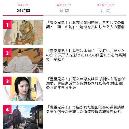
DAILY
WEEKLY
MONTHLY
24時間
週 間
月 間
『豊臣兄弟！』お市と柴田勝家、自刃しての最
1
期と「辞世の句」…運命を共にした２人の悲劇
【豊臣兄弟！】秀吉は本当に「女狂い」だった
2
のか？ 天下人を彩った11人の側室たちを時系列
で一挙紹介
『豊臣兄弟！』茶々＝悪女はほぼ創作？秀吉が
3
溺愛、豊臣家滅亡を背負わされた茶々(井上和)
の壮絶すぎる生涯
『豊臣兄弟！』で描かれた織田信長の道普請は
4
史実？信長が実施した街道整備の施策を紹介