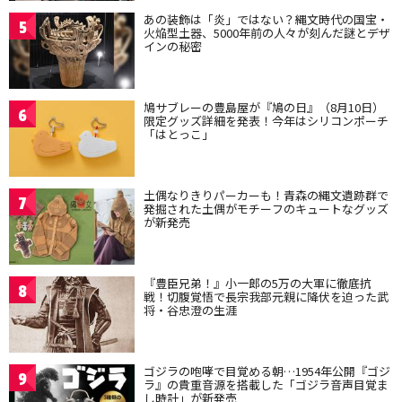
あの装飾は「炎」ではない？縄文時代の国宝・
5
火焔型土器、5000年前の人々が刻んだ謎とデザ
インの秘密
鳩サブレーの豊島屋が『鳩の日』（8月10日）
6
限定グッズ詳細を発表！今年はシリコンポーチ
「はとっこ」
土偶なりきりパーカーも！青森の縄文遺跡群で
7
発掘された土偶がモチーフのキュートなグッズ
が新発売
『豊臣兄弟！』小一郎の5万の大軍に徹底抗
8
戦！切腹覚悟で長宗我部元親に降伏を迫った武
将・谷忠澄の生涯
ゴジラの咆哮で目覚める朝…1954年公開『ゴジ
9
ラ』の貴重音源を搭載した「ゴジラ音声目覚ま
し時計」が新発売