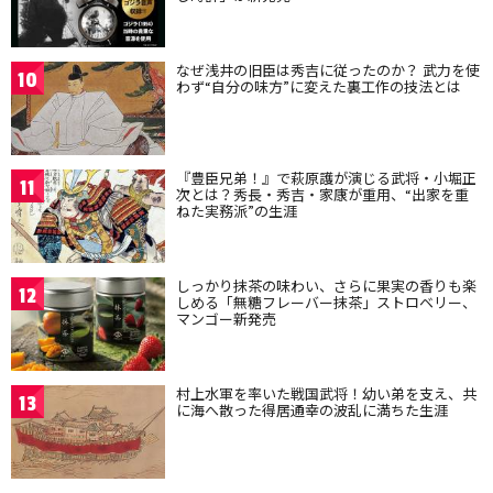
なぜ浅井の旧臣は秀吉に従ったのか？ 武力を使
10
わず“自分の味方”に変えた裏工作の技法とは
『豊臣兄弟！』で萩原護が演じる武将・小堀正
11
次とは？秀長・秀吉・家康が重用、“出家を重
ねた実務派”の生涯
しっかり抹茶の味わい、さらに果実の香りも楽
12
しめる「無糖フレーバー抹茶」ストロベリー、
マンゴー新発売
村上水軍を率いた戦国武将！幼い弟を支え、共
13
に海へ散った得居通幸の波乱に満ちた生涯