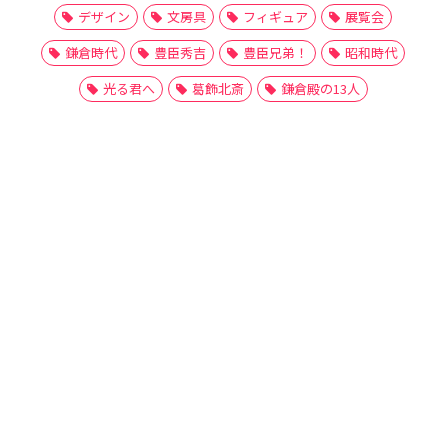
デザイン
文房具
フィギュア
展覧会
鎌倉時代
豊臣秀吉
豊臣兄弟！
昭和時代
光る君へ
葛飾北斎
鎌倉殿の13人