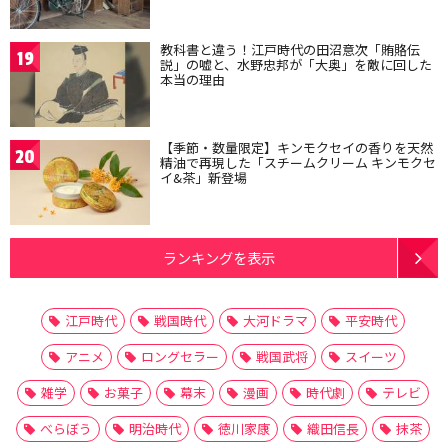
教科書と違う！江戸時代の田沼意次「賄賂伝
19
説」の嘘と、水野忠邦が「大奥」を敵に回した
本当の理由
【季節・数量限定】キンモクセイの香りを天然
20
精油で再現した「スチームクリーム キンモクセ
イ&茶」新登場
ランキングを表示
江戸時代
戦国時代
大河ドラマ
平安時代
アニメ
ロングセラー
戦国武将
スイーツ
雑学
お菓子
幕末
漫画
時代劇
テレビ
べらぼう
明治時代
徳川家康
織田信長
抹茶