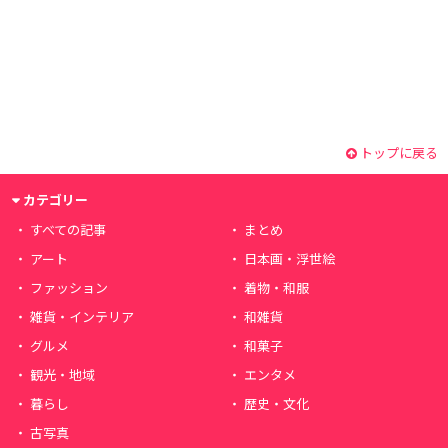
トップに戻る
カテゴリー
すべての記事
まとめ
アート
日本画・浮世絵
ファッション
着物・和服
雑貨・インテリア
和雑貨
グルメ
和菓子
観光・地域
エンタメ
暮らし
歴史・文化
古写真