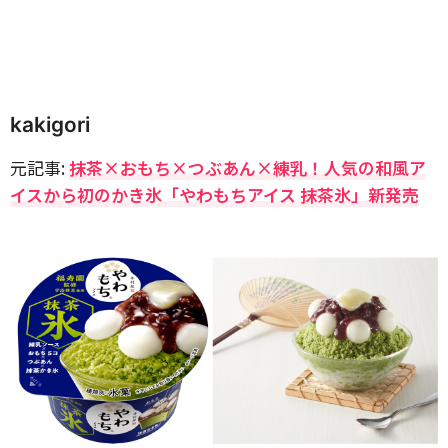
kakigori
元記事:
抹茶×おもち×つぶあん×練乳！人気の和風ア
イスから初のかき氷「やわもちアイス 抹茶氷」新発売