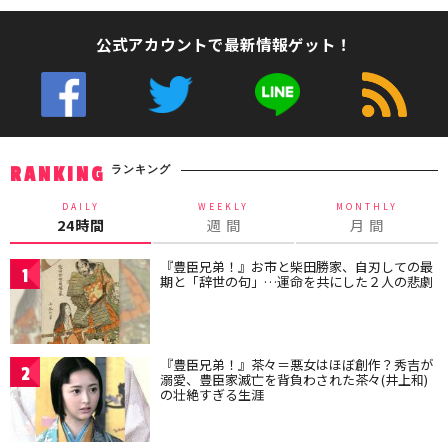
公式アカウントで最新情報ゲット！
ランキング
RANKING
DAILY
WEEKLY
MONTHLY
24時間
週 間
月 間
『豊臣兄弟！』お市と柴田勝家、自刃しての最
1
期と「辞世の句」…運命を共にした２人の悲劇
『豊臣兄弟！』茶々＝悪女はほぼ創作？秀吉が
2
溺愛、豊臣家滅亡を背負わされた茶々(井上和)
の壮絶すぎる生涯