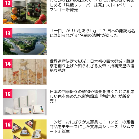
しっかり抹茶の味わい、さらに果実の香りも楽
12
しめる「無糖フレーバー抹茶」ストロベリー、
マンゴー新発売
「一口」が「いもあらい」！？ 日本の難読地名
13
には知られざる“名前の法則”があった
世界遺産決定で脚光！日本初の巨大都城・藤原
14
京を創り上げた知られざる女帝・持統天皇の凄
絶な執念
日本の四季折々の植物や情景を描くことに相応
15
しい色を集めた水彩色鉛筆『色辞典』が新発
売！
コンビニおにぎりが文房具に！コンビニの定番
16
商品をモチーフにした文房具シリーズ『ジムマ
ート』誕生