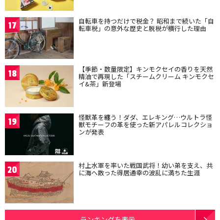
自転車を持つだけで税金？ 昭和まで続いた「自
17
転車税」の意外な歴史と脱税が横行した理由
【季節・数量限定】キンモクセイの香りを天然
18
精油で再現した「スチームクリーム キンモクセ
イ&茶」新登場
怪獣革を纏う！ダダ、エレキング…ウルトラ怪
19
獣モチーフの革を使った新アパレルコレクショ
ンが発表
村上水軍を率いた戦国武将！幼い弟を支え、共
20
に海へ散った得居通幸の波乱に満ちた生涯
ランキングを表示