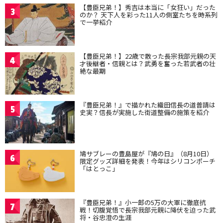
【豊臣兄弟！】秀吉は本当に「女狂い」だった
3
のか？ 天下人を彩った11人の側室たちを時系列
で一挙紹介
【豊臣兄弟！】22歳で散った長宗我部元親の天
4
才後継者・信親とは？武勇を奮った若武者の壮
絶な最期
『豊臣兄弟！』で描かれた織田信長の道普請は
5
史実？信長が実施した街道整備の施策を紹介
鳩サブレーの豊島屋が『鳩の日』（8月10日）
6
限定グッズ詳細を発表！今年はシリコンポーチ
「はとっこ」
『豊臣兄弟！』小一郎の5万の大軍に徹底抗
7
戦！切腹覚悟で長宗我部元親に降伏を迫った武
将・谷忠澄の生涯