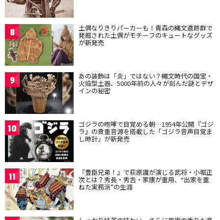
土偶なりきりパーカーも！青森の縄文遺跡群で
8
発掘された土偶がモチーフのキュートなグッズ
が新発売
あの装飾は「炎」ではない？縄文時代の国宝・
9
火焔型土器、5000年前の人々が刻んだ謎とデザ
インの秘密
ゴジラの咆哮で目覚める朝…1954年公開『ゴジ
10
ラ』の貴重音源を搭載した「ゴジラ音声目覚ま
し時計」が新発売
『豊臣兄弟！』で萩原護が演じる武将・小堀正
11
次とは？秀長・秀吉・家康が重用、“出家を重
ねた実務派”の生涯