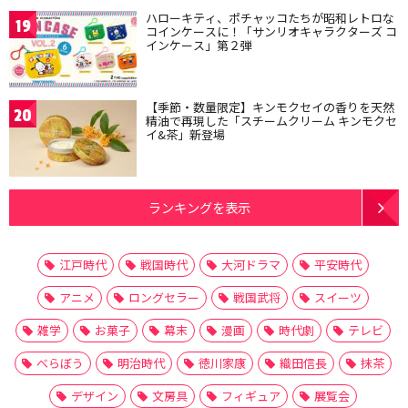
ハローキティ、ポチャッコたちが昭和レトロな
19
コインケースに！「サンリオキャラクターズ コ
インケース」第２弾
【季節・数量限定】キンモクセイの香りを天然
20
精油で再現した「スチームクリーム キンモクセ
イ&茶」新登場
ランキングを表示
江戸時代
戦国時代
大河ドラマ
平安時代
アニメ
ロングセラー
戦国武将
スイーツ
雑学
お菓子
幕末
漫画
時代劇
テレビ
べらぼう
明治時代
徳川家康
織田信長
抹茶
デザイン
文房具
フィギュア
展覧会