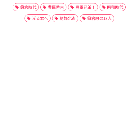
鎌倉時代
豊臣秀吉
豊臣兄弟！
昭和時代
光る君へ
葛飾北斎
鎌倉殿の13人