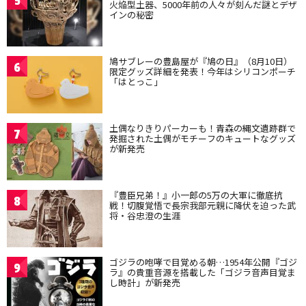
5
火焔型土器、5000年前の人々が刻んだ謎とデザ
インの秘密
鳩サブレーの豊島屋が『鳩の日』（8月10日）
6
限定グッズ詳細を発表！今年はシリコンポーチ
「はとっこ」
土偶なりきりパーカーも！青森の縄文遺跡群で
7
発掘された土偶がモチーフのキュートなグッズ
が新発売
『豊臣兄弟！』小一郎の5万の大軍に徹底抗
8
戦！切腹覚悟で長宗我部元親に降伏を迫った武
将・谷忠澄の生涯
ゴジラの咆哮で目覚める朝…1954年公開『ゴジ
9
ラ』の貴重音源を搭載した「ゴジラ音声目覚ま
し時計」が新発売