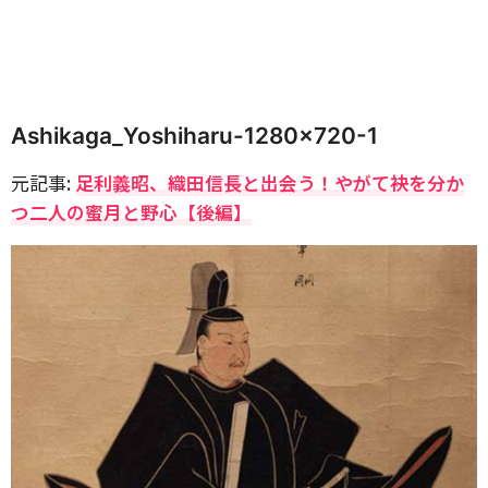
Ashikaga_Yoshiharu-1280×720-1
元記事:
足利義昭、織田信長と出会う！やがて袂を分か
つ二人の蜜月と野心【後編】