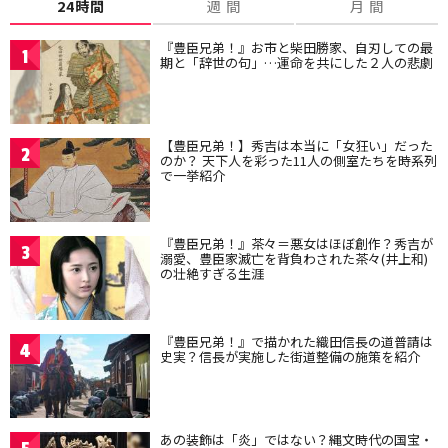
24時間
週 間
月 間
『豊臣兄弟！』お市と柴田勝家、自刃しての最
1
期と「辞世の句」…運命を共にした２人の悲劇
【豊臣兄弟！】秀吉は本当に「女狂い」だった
2
のか？ 天下人を彩った11人の側室たちを時系列
で一挙紹介
『豊臣兄弟！』茶々＝悪女はほぼ創作？秀吉が
3
溺愛、豊臣家滅亡を背負わされた茶々(井上和)
の壮絶すぎる生涯
『豊臣兄弟！』で描かれた織田信長の道普請は
4
史実？信長が実施した街道整備の施策を紹介
あの装飾は「炎」ではない？縄文時代の国宝・