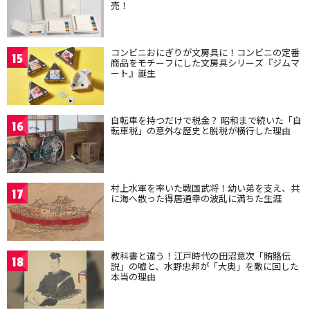
売！
コンビニおにぎりが文房具に！コンビニの定番
15
商品をモチーフにした文房具シリーズ『ジムマ
ート』誕生
自転車を持つだけで税金？ 昭和まで続いた「自
16
転車税」の意外な歴史と脱税が横行した理由
村上水軍を率いた戦国武将！幼い弟を支え、共
17
に海へ散った得居通幸の波乱に満ちた生涯
教科書と違う！江戸時代の田沼意次「賄賂伝
18
説」の嘘と、水野忠邦が「大奥」を敵に回した
本当の理由