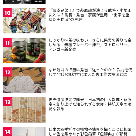
『豊臣兄弟！』で萩原護が演じる武将・小堀正
10
次とは？秀長・秀吉・家康が重用、“出家を重
ねた実務派”の生涯
しっかり抹茶の味わい、さらに果実の香りも楽
11
しめる「無糖フレーバー抹茶」ストロベリー、
マンゴー新発売
なぜ浅井の旧臣は秀吉に従ったのか？ 武力を使
12
わず“自分の味方”に変えた裏工作の技法とは
世界遺産決定で脚光！日本初の巨大都城・藤原
13
京を創り上げた知られざる女帝・持統天皇の凄
絶な執念
日本の四季折々の植物や情景を描くことに相応
14
しい色を集めた水彩色鉛筆『色辞典』が新発