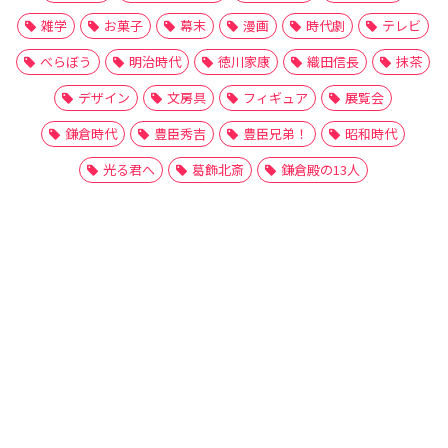
雑学
お菓子
幕末
漫画
時代劇
テレビ
べらぼう
明治時代
徳川家康
織田信長
抹茶
デザイン
文房具
フィギュア
展覧会
鎌倉時代
豊臣秀吉
豊臣兄弟！
昭和時代
光る君へ
葛飾北斎
鎌倉殿の13人