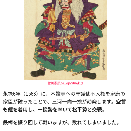
徳川家康/Wikipediaより
永禄6年（1563）に、本證寺への守護使不入権を家康の
家臣が破ったことで、三河一向一揆が勃発します。
空誓
も鎧を着用し、一揆勢を率いて松平勢と交戦
。
鉄棒を振り回して戦いますが、敗れてしまいました
。