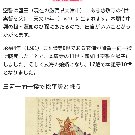
空誓は堅田（現在の滋賀県大津市）にある慈敬寺の4世
実誓を父に、天文16年（1545）に生まれます。
本願寺中
興の祖・蓮如のひ孫
にあたるので、出自がいいことがう
かがえます。
永禄4年（1561）に本證寺9世である玄海が加賀一向一揆
で戦死したことで、本願寺の11世・顕如は空誓を猶子に
しました。そして玄海の娘婿となり、
17歳で本證寺10世
となりました
。
三河一向一揆で松平勢と戦う