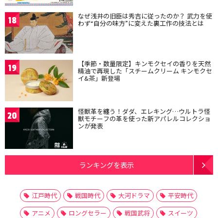
なぜ浅井の旧臣は秀吉に従ったのか？ 武力を使
18
わず“自分の味方”に変えた裏工作の技法とは
【季節・数量限定】キンモクセイの香りを天然
19
精油で再現した「スチームクリーム キンモクセ
イ&茶」新登場
怪獣革を纏う！ダダ、エレキング…ウルトラ怪
20
獣モチーフの革を使った新アパレルコレクショ
ンが発表
ランキングを表示
江戸時代
戦国時代
大河ドラマ
平安時代
アニメ
ロングセラー
戦国武将
スイーツ