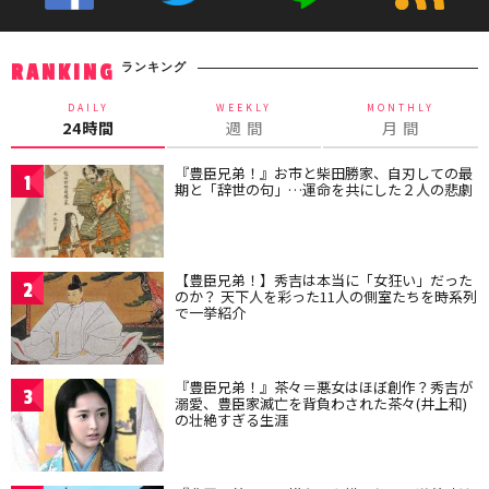
ランキング
RANKING
DAILY
WEEKLY
MONTHLY
24時間
週 間
月 間
『豊臣兄弟！』お市と柴田勝家、自刃しての最
1
期と「辞世の句」…運命を共にした２人の悲劇
【豊臣兄弟！】秀吉は本当に「女狂い」だった
2
のか？ 天下人を彩った11人の側室たちを時系列
で一挙紹介
『豊臣兄弟！』茶々＝悪女はほぼ創作？秀吉が
3
溺愛、豊臣家滅亡を背負わされた茶々(井上和)
の壮絶すぎる生涯