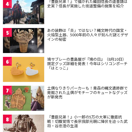
『豊臣兄弟！』で描かれた織田信長の道普請は
4
史実？信長が実施した街道整備の施策を紹介
あの装飾は「炎」ではない？縄文時代の国宝・
5
火焔型土器、5000年前の人々が刻んだ謎とデザ
インの秘密
鳩サブレーの豊島屋が『鳩の日』（8月10日）
6
限定グッズ詳細を発表！今年はシリコンポーチ
「はとっこ」
土偶なりきりパーカーも！青森の縄文遺跡群で
7
発掘された土偶がモチーフのキュートなグッズ
が新発売
『豊臣兄弟！』小一郎の5万の大軍に徹底抗
8
戦！切腹覚悟で長宗我部元親に降伏を迫った武
将・谷忠澄の生涯