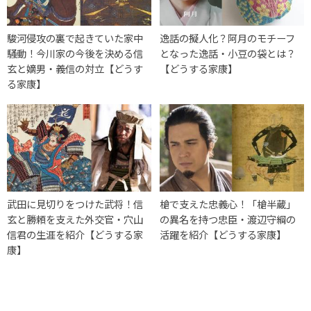
駿河侵攻の裏で起きていた家中
逸話の擬人化？阿月のモチーフ
騒動！今川家の今後を決める信
となった逸話・小豆の袋とは？
玄と嫡男・義信の対立【どうす
【どうする家康】
る家康】
武田に見切りをつけた武将！信
槍で支えた忠義心！「槍半蔵」
玄と勝頼を支えた外交官・穴山
の異名を持つ忠臣・渡辺守綱の
信君の生涯を紹介【どうする家
活躍を紹介【どうする家康】
康】