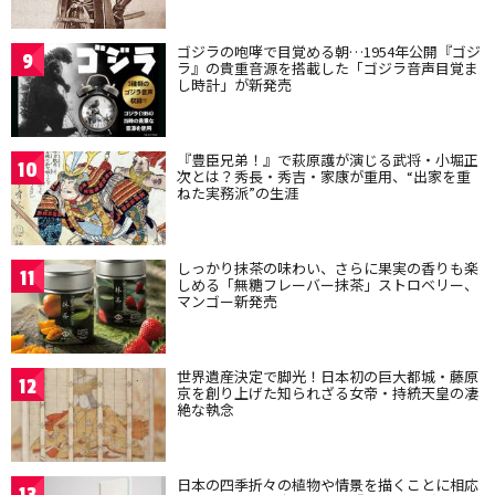
ゴジラの咆哮で目覚める朝…1954年公開『ゴジ
9
ラ』の貴重音源を搭載した「ゴジラ音声目覚ま
し時計」が新発売
『豊臣兄弟！』で萩原護が演じる武将・小堀正
10
次とは？秀長・秀吉・家康が重用、“出家を重
ねた実務派”の生涯
しっかり抹茶の味わい、さらに果実の香りも楽
11
しめる「無糖フレーバー抹茶」ストロベリー、
マンゴー新発売
世界遺産決定で脚光！日本初の巨大都城・藤原
12
京を創り上げた知られざる女帝・持統天皇の凄
絶な執念
日本の四季折々の植物や情景を描くことに相応