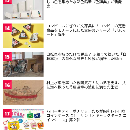
13
しい色を集めた水彩色鉛筆『色辞典』が新発
売！
コンビニおにぎりが文房具に！コンビニの定番
14
商品をモチーフにした文房具シリーズ『ジムマ
ート』誕生
自転車を持つだけで税金？ 昭和まで続いた「自
15
転車税」の意外な歴史と脱税が横行した理由
村上水軍を率いた戦国武将！幼い弟を支え、共
16
に海へ散った得居通幸の波乱に満ちた生涯
ハローキティ、ポチャッコたちが昭和レトロな
17
コインケースに！「サンリオキャラクターズ コ
インケース」第２弾