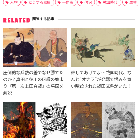
人物
どうする家康
一向宗
僧侶
戦国時代
空誓
関連する記事
RELATED
圧倒的な兵数の差でなぜ勝てた
許してあげてよ…戦国時代、な
のか？真田と徳川の因縁の始ま
んと”オナラ”が発端で恨みを買
り『第一次上田合戦』の勝因を
い暗殺された戦国武将がいた！
解説