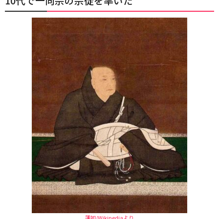
10代で一向宗の宗徒を率いた
蓮如/Wikipediaより