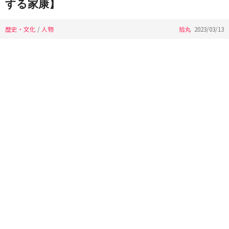
する家康】
歴史・文化
/
人物
拾丸
2023/03/13