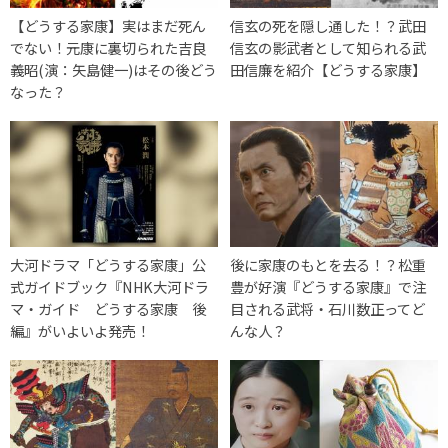
【どうする家康】実はまだ死ん
信玄の死を隠し通した！？武田
でない！元康に裏切られた吉良
信玄の影武者として知られる武
義昭(演：矢島健一)はその後どう
田信廉を紹介【どうする家康】
なった？
大河ドラマ「どうする家康」公
後に家康のもとを去る！？松重
式ガイドブック『NHK大河ドラ
豊が好演『どうする家康』で注
マ・ガイド どうする家康 後
目される武将・石川数正ってど
編』がいよいよ発売！
んな人？