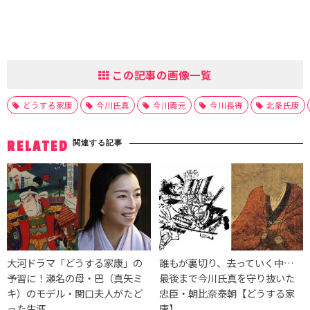
この記事の画像一覧
どうする家康
今川氏真
今川義元
今川長得
北条氏康
関連する記事
RELATED
大河ドラマ「どうする家康」の
誰もが裏切り、去っていく中…
予習に！瀬名の母・巴（真矢ミ
最後まで今川氏真を守り抜いた
キ）のモデル・関口夫人がたど
忠臣・朝比奈泰朝【どうする家
った生涯
康】