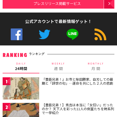
プレスリリース掲載サービス
公式アカウントで最新情報ゲット！
ランキング
RANKING
DAILY
WEEKLY
MONTHLY
24時間
週 間
月 間
『豊臣兄弟！』お市と柴田勝家、自刃しての最
1
期と「辞世の句」…運命を共にした２人の悲劇
【豊臣兄弟！】秀吉は本当に「女狂い」だった
2
のか？ 天下人を彩った11人の側室たちを時系列
で一挙紹介