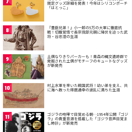
7
限定グッズ詳細を発表！今年はシリコンポーチ
「はとっこ」
『豊臣兄弟！』小一郎の5万の大軍に徹底抗
8
戦！切腹覚悟で長宗我部元親に降伏を迫った武
将・谷忠澄の生涯
土偶なりきりパーカーも！青森の縄文遺跡群で
9
発掘された土偶がモチーフのキュートなグッズ
が新発売
村上水軍を率いた戦国武将！幼い弟を支え、共
10
に海へ散った得居通幸の波乱に満ちた生涯
ゴジラの咆哮で目覚める朝…1954年公開『ゴジ
11
ラ』の貴重音源を搭載した「ゴジラ音声目覚ま
し時計」が新発売