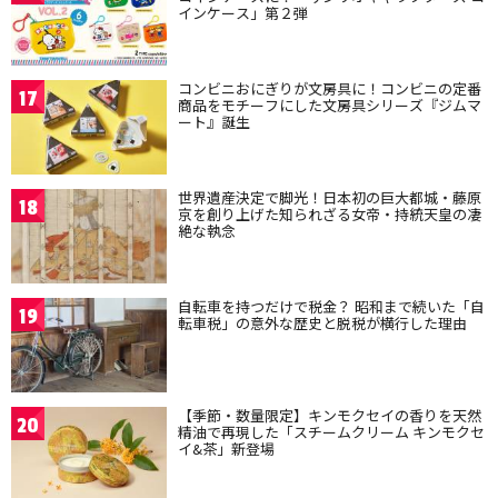
インケース」第２弾
コンビニおにぎりが文房具に！コンビニの定番
17
商品をモチーフにした文房具シリーズ『ジムマ
ート』誕生
世界遺産決定で脚光！日本初の巨大都城・藤原
18
京を創り上げた知られざる女帝・持統天皇の凄
絶な執念
自転車を持つだけで税金？ 昭和まで続いた「自
19
転車税」の意外な歴史と脱税が横行した理由
【季節・数量限定】キンモクセイの香りを天然
20
精油で再現した「スチームクリーム キンモクセ
イ&茶」新登場