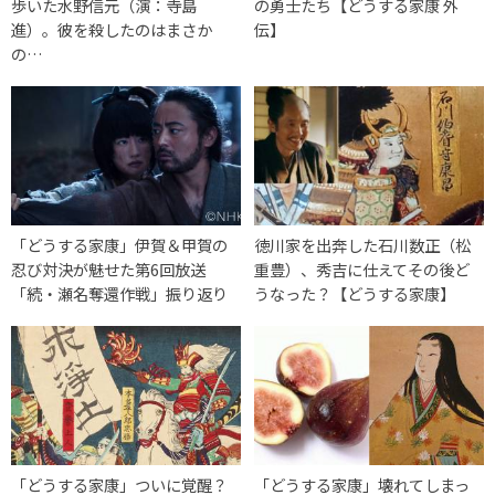
歩いた水野信元（演：寺島
の勇士たち【どうする家康 外
進）。彼を殺したのはまさか
伝】
の…
「どうする家康」伊賀＆甲賀の
徳川家を出奔した石川数正（松
忍び対決が魅せた第6回放送
重豊）、秀吉に仕えてその後ど
「続・瀬名奪還作戦」振り返り
うなった？【どうする家康】
「どうする家康」ついに覚醒？
「どうする家康」壊れてしまっ