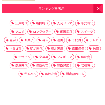
ランキングを表示
江戸時代
戦国時代
大河ドラマ
平安時代
アニメ
ロングセラー
戦国武将
スイーツ
雑学
お菓子
幕末
漫画
時代劇
テレビ
べらぼう
明治時代
徳川家康
織田信長
抹茶
デザイン
文房具
フィギュア
展覧会
鎌倉時代
豊臣秀吉
豊臣兄弟！
昭和時代
光る君へ
葛飾北斎
鎌倉殿の13人