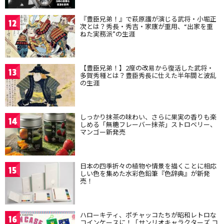
『豊臣兄弟！』で萩原護が演じる武将・小堀正
12
次とは？秀長・秀吉・家康が重用、“出家を重
ねた実務派”の生涯
【豊臣兄弟！】2度の改易から復活した武将・
13
多賀秀種とは？豊臣秀長に仕えた半年間と波乱
の生涯
しっかり抹茶の味わい、さらに果実の香りも楽
14
しめる「無糖フレーバー抹茶」ストロベリー、
マンゴー新発売
日本の四季折々の植物や情景を描くことに相応
15
しい色を集めた水彩色鉛筆『色辞典』が新発
売！
ハローキティ、ポチャッコたちが昭和レトロな
16
コインケースに！「サンリオキャラクターズ コ