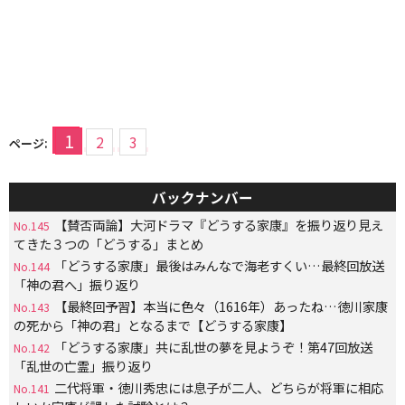
1
2
3
ページ:
バックナンバー
【賛否両論】大河ドラマ『どうする家康』を振り返り見え
No.145
てきた３つの「どうする」まとめ
「どうする家康」最後はみんなで海老すくい…最終回放送
No.144
「神の君へ」振り返り
【最終回予習】本当に色々（1616年）あったね…徳川家康
No.143
の死から「神の君」となるまで【どうする家康】
「どうする家康」共に乱世の夢を見ようぞ！第47回放送
No.142
「乱世の亡霊」振り返り
二代将軍・徳川秀忠には息子が二人、どちらが将軍に相応
No.141