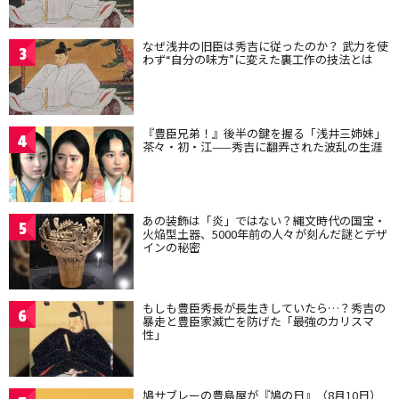
なぜ浅井の旧臣は秀吉に従ったのか？ 武力を使
3
わず“自分の味方”に変えた裏工作の技法とは
『豊臣兄弟！』後半の鍵を握る「浅井三姉妹」
4
茶々・初・江——秀吉に翻弄された波乱の生涯
あの装飾は「炎」ではない？縄文時代の国宝・
5
火焔型土器、5000年前の人々が刻んだ謎とデザ
インの秘密
もしも豊臣秀長が長生きしていたら…？秀吉の
6
暴走と豊臣家滅亡を防げた「最強のカリスマ
性」
鳩サブレーの豊島屋が『鳩の日』（8月10日）