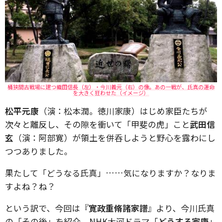
桶狭間古戦場に建つ織田信長（左）・今川義元（右）の像。あの一戦が、氏真の運命
を大きく狂わせた（イメージ）
松平元康
（演：松本潤。徳川家康）はじめ家臣たちが
次々と離反し、その隙を衝いて「甲斐の虎」こと
武田信
玄
（演：阿部寛）が領土を併呑しようと野心を露わにし
つつありました。
果たして「どうなる氏真」……気になりますか？なりま
すよね？ね？
という訳で、今回は『
寛政重脩諸家譜
』より、今川氏真
の「その後」を紹介。NHK大河ドラマ「
どうする家康
」