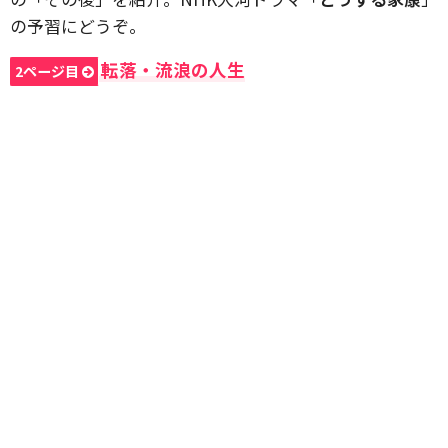
の予習にどうぞ。
転落・流浪の人生
2ページ目