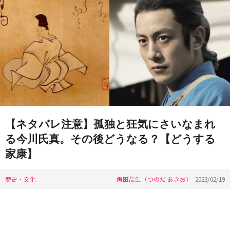
【ネタバレ注意】孤独と狂気にさいなまれ
る今川氏真。その後どうなる？【どうする
家康】
歴史・文化
角田晶生（つのだ あきお）
2023/02/19