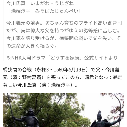
今川氏真 いまがわ・うじざね
［溝端淳平 みぞばたじゅんぺい］
今川義元の嫡男。坊ちゃん育ちのプライド高い御曹司
だが、実は偉大な父を持つがゆえの劣等感に苦しむ。
今川家を譲り受けるが、桶狭間の戦いで父を失い、そ
の運命が大きく揺らぐ。
※NHK大河ドラマ「どうする家康」公式サイトより
桶狭間の合戦（永禄3・1560年5月19日）で父・
今川義
元
（演：野村萬斎）を喪ってこの方、暗君となって暴走
著しい
今川氏真
（演：溝端淳平）。