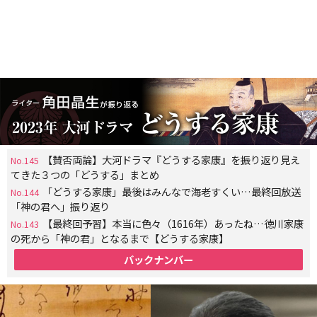
【賛否両論】大河ドラマ『どうする家康』を振り返り見え
No.145
てきた３つの「どうする」まとめ
「どうする家康」最後はみんなで海老すくい…最終回放送
No.144
「神の君へ」振り返り
【最終回予習】本当に色々（1616年）あったね…徳川家康
No.143
の死から「神の君」となるまで【どうする家康】
バックナンバー