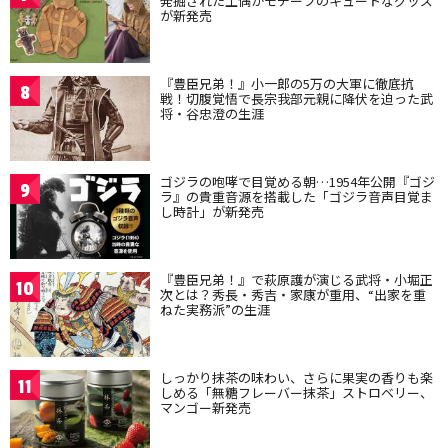
発掘された土偶がモチーフのキュートなグッズ
が新発売
『豊臣兄弟！』小一郎の5万の大軍に徹底抗
8
戦！切腹覚悟で長宗我部元親に降伏を迫った武
将・谷忠澄の生涯
ゴジラの咆哮で目覚める朝…1954年公開『ゴジ
9
ラ』の貴重音源を搭載した「ゴジラ音声目覚ま
し時計」が新発売
『豊臣兄弟！』で萩原護が演じる武将・小堀正
10
次とは？秀長・秀吉・家康が重用、“出家を重
ねた実務派”の生涯
しっかり抹茶の味わい、さらに果実の香りも楽
11
しめる「無糖フレーバー抹茶」ストロベリー、
マンゴー新発売