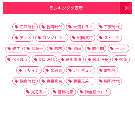
ランキングを表示
江戸時代
戦国時代
大河ドラマ
平安時代
アニメ
ロングセラー
戦国武将
スイーツ
雑学
お菓子
幕末
漫画
時代劇
テレビ
べらぼう
明治時代
徳川家康
織田信長
抹茶
デザイン
文房具
フィギュア
展覧会
鎌倉時代
豊臣秀吉
豊臣兄弟！
昭和時代
光る君へ
葛飾北斎
鎌倉殿の13人