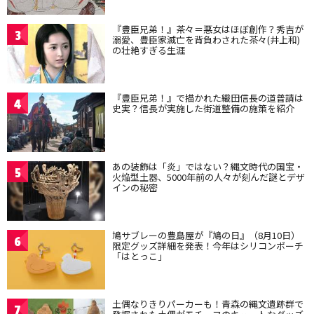
『豊臣兄弟！』茶々＝悪女はほぼ創作？秀吉が
3
溺愛、豊臣家滅亡を背負わされた茶々(井上和)
の壮絶すぎる生涯
『豊臣兄弟！』で描かれた織田信長の道普請は
4
史実？信長が実施した街道整備の施策を紹介
あの装飾は「炎」ではない？縄文時代の国宝・
5
火焔型土器、5000年前の人々が刻んだ謎とデザ
インの秘密
鳩サブレーの豊島屋が『鳩の日』（8月10日）
6
限定グッズ詳細を発表！今年はシリコンポーチ
「はとっこ」
土偶なりきりパーカーも！青森の縄文遺跡群で
7