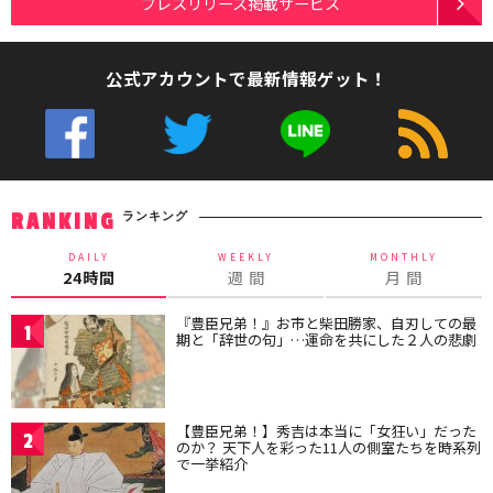
プレスリリース掲載サービス
公式アカウントで最新情報ゲット！
ランキング
RANKING
DAILY
WEEKLY
MONTHLY
24時間
週 間
月 間
『豊臣兄弟！』お市と柴田勝家、自刃しての最
1
期と「辞世の句」…運命を共にした２人の悲劇
【豊臣兄弟！】秀吉は本当に「女狂い」だった
2
のか？ 天下人を彩った11人の側室たちを時系列
で一挙紹介