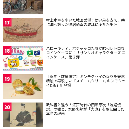
村上水軍を率いた戦国武将！幼い弟を支え、共
17
に海へ散った得居通幸の波乱に満ちた生涯
ハローキティ、ポチャッコたちが昭和レトロな
18
コインケースに！「サンリオキャラクターズ コ
インケース」第２弾
【季節・数量限定】キンモクセイの香りを天然
19
精油で再現した「スチームクリーム キンモクセ
イ&茶」新登場
教科書と違う！江戸時代の田沼意次「賄賂伝
20
説」の嘘と、水野忠邦が「大奥」を敵に回した
本当の理由