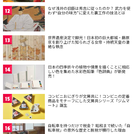
なぜ浅井の旧臣は秀吉に従ったのか？ 武力を使
12
わず“自分の味方”に変えた裏工作の技法とは
世界遺産決定で脚光！日本初の巨大都城・藤原
13
京を創り上げた知られざる女帝・持統天皇の凄
絶な執念
日本の四季折々の植物や情景を描くことに相応
14
しい色を集めた水彩色鉛筆『色辞典』が新発
売！
コンビニおにぎりが文房具に！コンビニの定番
15
商品をモチーフにした文房具シリーズ『ジムマ
ート』誕生
自転車を持つだけで税金？ 昭和まで続いた「自
16
転車税」の意外な歴史と脱税が横行した理由