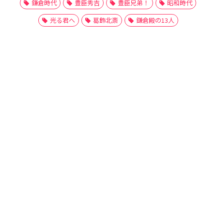
鎌倉時代
豊臣秀吉
豊臣兄弟！
昭和時代
光る君へ
葛飾北斎
鎌倉殿の13人