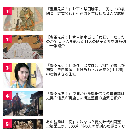
『豊臣兄弟！』お市と柴田勝家、自刃しての最
1
期と「辞世の句」…運命を共にした２人の悲劇
【豊臣兄弟！】秀吉は本当に「女狂い」だった
2
のか？ 天下人を彩った11人の側室たちを時系列
で一挙紹介
『豊臣兄弟！』茶々＝悪女はほぼ創作？秀吉が
3
溺愛、豊臣家滅亡を背負わされた茶々(井上和)
の壮絶すぎる生涯
『豊臣兄弟！』で描かれた織田信長の道普請は
4
史実？信長が実施した街道整備の施策を紹介
あの装飾は「炎」ではない？縄文時代の国宝・
5
火焔型土器、5000年前の人々が刻んだ謎とデザ