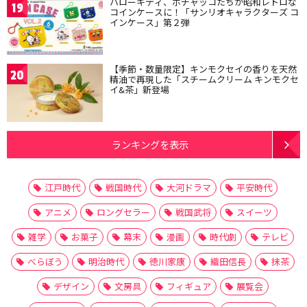
ハローキティ、ポチャッコたちが昭和レトロな
19
コインケースに！「サンリオキャラクターズ コ
インケース」第２弾
【季節・数量限定】キンモクセイの香りを天然
20
精油で再現した「スチームクリーム キンモクセ
イ&茶」新登場
ランキングを表示
江戸時代
戦国時代
大河ドラマ
平安時代
アニメ
ロングセラー
戦国武将
スイーツ
雑学
お菓子
幕末
漫画
時代劇
テレビ
べらぼう
明治時代
徳川家康
織田信長
抹茶
デザイン
文房具
フィギュア
展覧会