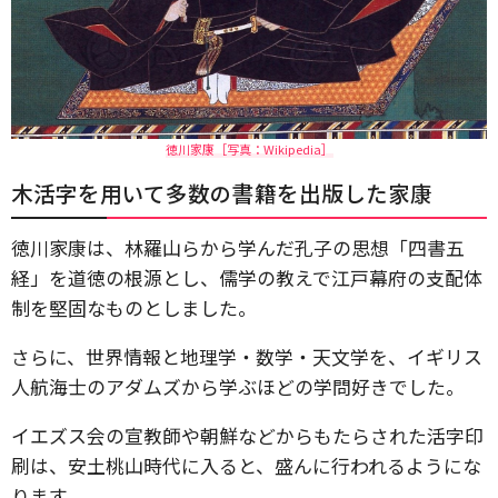
徳川家康［写真：Wikipedia］
木活字を用いて多数の書籍を出版した家康
徳川家康は、林羅山らから学んだ孔子の思想「四書五
経」を道徳の根源とし、儒学の教えで江戸幕府の支配体
制を堅固なものとしました。
さらに、世界情報と地理学・数学・天文学を、イギリス
人航海士のアダムズから学ぶほどの学問好きでした。
イエズス会の宣教師や朝鮮などからもたらされた活字印
刷は、安土桃山時代に入ると、盛んに行われるようにな
ります。