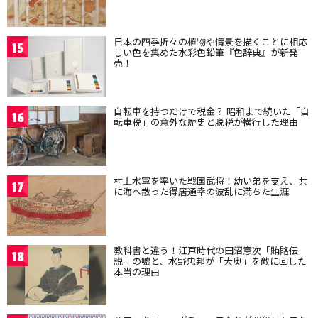
日本の四季折々の植物や情景を描くことに相応
15
しい色を集めた水彩色鉛筆『色辞典』が新発
売！
自転車を持つだけで税金？ 昭和まで続いた「自
16
転車税」の意外な歴史と脱税が横行した理由
村上水軍を率いた戦国武将！幼い弟を支え、共
17
に海へ散った得居通幸の波乱に満ちた生涯
教科書と違う！江戸時代の田沼意次「賄賂伝
18
説」の嘘と、水野忠邦が「大奥」を敵に回した
本当の理由