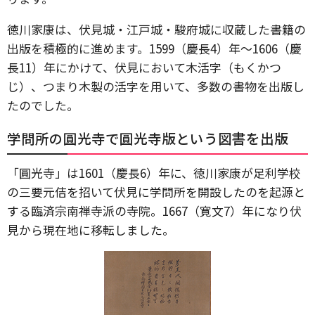
徳川家康は、伏見城・江戸城・駿府城に収蔵した書籍の
出版を積極的に進めます。1599（慶長4）年～1606（慶
長11）年にかけて、伏見において木活字（もくかつ
じ）、つまり木製の活字を用いて、多数の書物を出版し
たのでした。
学問所の圓光寺で圓光寺版という図書を出版
「圓光寺」は1601（慶長6）年に、徳川家康が足利学校
の三要元佶を招いて伏見に学問所を開設したのを起源と
する臨済宗南禅寺派の寺院。1667（寛文7）年になり伏
見から現在地に移転しました。