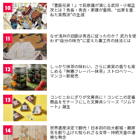
『豊臣兄弟！』で萩原護が演じる武将・小堀正
10
次とは？秀長・秀吉・家康が重用、“出家を重
ねた実務派”の生涯
なぜ浅井の旧臣は秀吉に従ったのか？ 武力を使
11
わず“自分の味方”に変えた裏工作の技法とは
しっかり抹茶の味わい、さらに果実の香りも楽
12
しめる「無糖フレーバー抹茶」ストロベリー、
マンゴー新発売
コンビニおにぎりが文房具に！コンビニの定番
13
商品をモチーフにした文房具シリーズ『ジムマ
ート』誕生
世界遺産決定で脚光！日本初の巨大都城・藤原
14
京を創り上げた知られざる女帝・持統天皇の凄
絶な執念