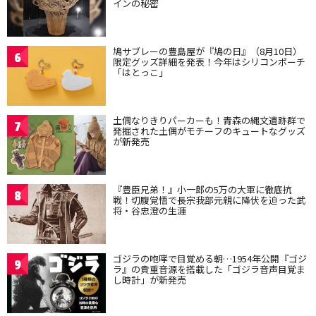
インの秘密
鳩サブレーの豊島屋が『鳩の日』（8月10日）
6
限定グッズ詳細を発表！今年はシリコンポーチ
「はとっこ」
土偶なりきりパーカーも！青森の縄文遺跡群で
7
発掘された土偶がモチーフのキュートなグッズ
が新発売
『豊臣兄弟！』小一郎の5万の大軍に徹底抗
8
戦！切腹覚悟で長宗我部元親に降伏を迫った武
将・谷忠澄の生涯
ゴジラの咆哮で目覚める朝…1954年公開『ゴジ
9
ラ』の貴重音源を搭載した「ゴジラ音声目覚ま
し時計」が新発売