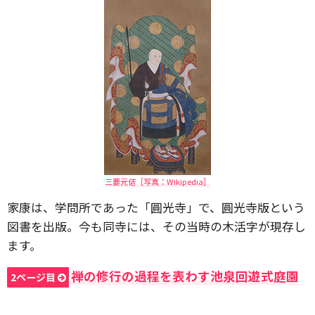
三要元佶［写真：Wikipedia］
家康は、学問所であった「圓光寺」で、圓光寺版という
図書を出版。今も同寺には、その当時の木活字が現存し
ます。
禅の修行の過程を表わす池泉回遊式庭園
2ページ目