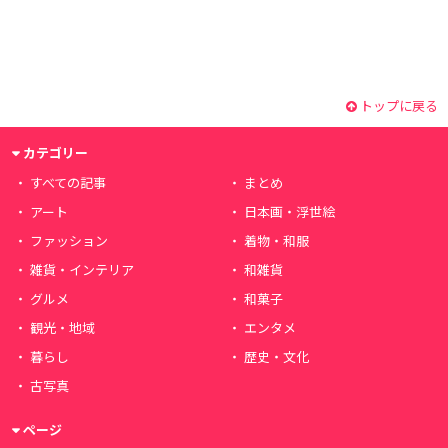
トップに戻る
カテゴリー
すべての記事
まとめ
アート
日本画・浮世絵
ファッション
着物・和服
雑貨・インテリア
和雑貨
グルメ
和菓子
観光・地域
エンタメ
暮らし
歴史・文化
古写真
ページ