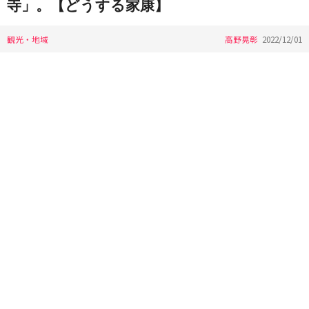
寺」。【どうする家康】
観光・地域
高野晃彰
2022/12/01