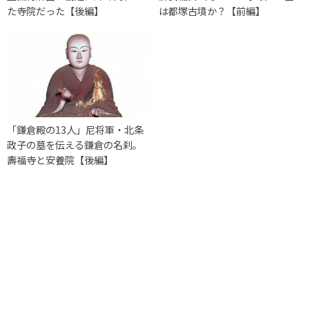
た寺院だった【後編】
は都塚古墳か？【前編】
「鎌倉殿の13人」尼将軍・北条
政子の墓を伝える鎌倉の名刹。
壽福寺と安養院【後編】