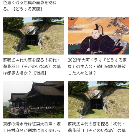
色濃く残る忠興の面影を訪ね
る。【どうする家康】
蘇我氏４代の墓を探る！初代・
2023年大河ドラマ『どうする家
蘇我稲目（そがのいなめ）の墓
康』の主人公・徳川家康が尊敬
は都塚古墳か？【後編】
した人々とは？
京都の清水寺は征夷大将軍・坂
蘇我氏４代の墓を探る！初代・
上田村麻呂が創建に深く関わっ
蘇我稲目（そがのいなめ）の墓