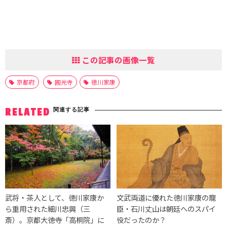
この記事の画像一覧
京都府
圓光寺
徳川家康
関連する記事
RELATED
武将・茶人として、徳川家康か
文武両道に優れた徳川家康の寵
ら重用された細川忠興（三
臣・石川丈山は朝廷へのスパイ
斎）。京都大徳寺「高桐院」に
役だったのか？