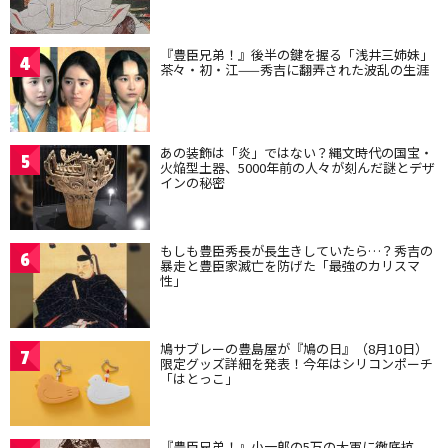
『豊臣兄弟！』後半の鍵を握る「浅井三姉妹」
4
茶々・初・江——秀吉に翻弄された波乱の生涯
あの装飾は「炎」ではない？縄文時代の国宝・
5
火焔型土器、5000年前の人々が刻んだ謎とデザ
インの秘密
もしも豊臣秀長が長生きしていたら…？秀吉の
6
暴走と豊臣家滅亡を防げた「最強のカリスマ
性」
鳩サブレーの豊島屋が『鳩の日』（8月10日）
7
限定グッズ詳細を発表！今年はシリコンポーチ
「はとっこ」
『豊臣兄弟！』小一郎の5万の大軍に徹底抗