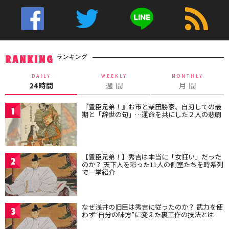
ランキング
RANKING
DAILY
WEEKLY
MONTHLY
24時間
週 間
月 間
『豊臣兄弟！』お市と柴田勝家、自刃しての最
1
期と「辞世の句」…運命を共にした２人の悲劇
【豊臣兄弟！】秀吉は本当に「女狂い」だった
2
のか？ 天下人を彩った11人の側室たちを時系列
で一挙紹介
なぜ浅井の旧臣は秀吉に従ったのか？ 武力を使
3
わず“自分の味方”に変えた裏工作の技法とは