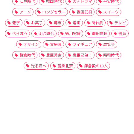
江戸時代
戦国時代
大河ドラマ
平安時代
アニメ
ロングセラー
戦国武将
スイーツ
雑学
お菓子
幕末
漫画
時代劇
テレビ
べらぼう
明治時代
徳川家康
織田信長
抹茶
デザイン
文房具
フィギュア
展覧会
鎌倉時代
豊臣秀吉
豊臣兄弟！
昭和時代
光る君へ
葛飾北斎
鎌倉殿の13人