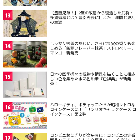
【豊臣兄弟！】2度の改易から復活した武将・
13
多賀秀種とは？豊臣秀長に仕えた半年間と波乱
の生涯
しっかり抹茶の味わい、さらに果実の香りも楽
14
しめる「無糖フレーバー抹茶」ストロベリー、
マンゴー新発売
日本の四季折々の植物や情景を描くことに相応
15
しい色を集めた水彩色鉛筆『色辞典』が新発
売！
ハローキティ、ポチャッコたちが昭和レトロな
16
コインケースに！「サンリオキャラクターズ コ
インケース」第２弾
コンビニおにぎりが文房具に！コンビニの定番
17
商品をモチーフにした文房具シリーズ『ジムマ