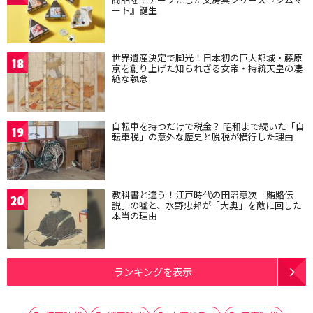
ート』誕生
世界遺産決定で脚光！日本初の巨大都城・藤原
18
京を創り上げた知られざる女帝・持統天皇の凄
絶な執念
自転車を持つだけで税金？ 昭和まで続いた「自
19
転車税」の意外な歴史と脱税が横行した理由
教科書と違う！江戸時代の田沼意次「賄賂伝
20
説」の嘘と、水野忠邦が「大奥」を敵に回した
本当の理由
ランキングを表示