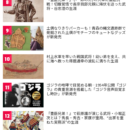
8
戦！切腹覚悟で長宗我部元親に降伏を迫った武
将・谷忠澄の生涯
土偶なりきりパーカーも！青森の縄文遺跡群で
9
発掘された土偶がモチーフのキュートなグッズ
が新発売
村上水軍を率いた戦国武将！幼い弟を支え、共
10
に海へ散った得居通幸の波乱に満ちた生涯
ゴジラの咆哮で目覚める朝…1954年公開『ゴジ
11
ラ』の貴重音源を搭載した「ゴジラ音声目覚ま
し時計」が新発売
『豊臣兄弟！』で萩原護が演じる武将・小堀正
12
次とは？秀長・秀吉・家康が重用、“出家を重
ねた実務派”の生涯