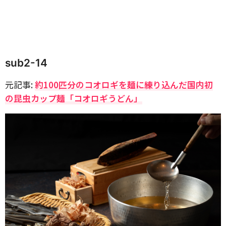
sub2-14
元記事:
約100匹分のコオロギを麺に練り込んだ国内初
の昆虫カップ麺「コオロギうどん」