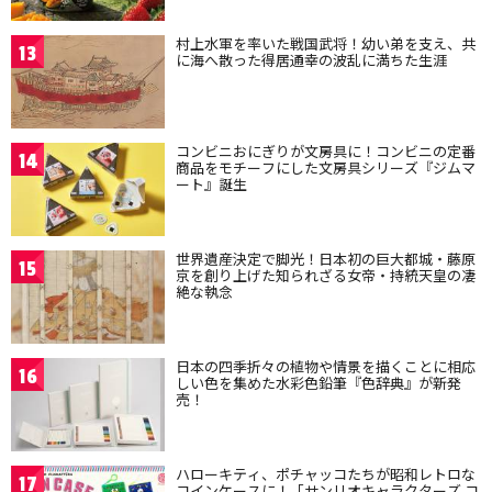
村上水軍を率いた戦国武将！幼い弟を支え、共
13
に海へ散った得居通幸の波乱に満ちた生涯
コンビニおにぎりが文房具に！コンビニの定番
14
商品をモチーフにした文房具シリーズ『ジムマ
ート』誕生
世界遺産決定で脚光！日本初の巨大都城・藤原
15
京を創り上げた知られざる女帝・持統天皇の凄
絶な執念
日本の四季折々の植物や情景を描くことに相応
16
しい色を集めた水彩色鉛筆『色辞典』が新発
売！
ハローキティ、ポチャッコたちが昭和レトロな
17
コインケースに！「サンリオキャラクターズ コ