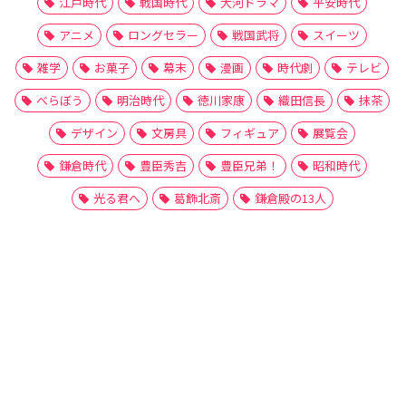
江戸時代
戦国時代
大河ドラマ
平安時代
アニメ
ロングセラー
戦国武将
スイーツ
雑学
お菓子
幕末
漫画
時代劇
テレビ
べらぼう
明治時代
徳川家康
織田信長
抹茶
デザイン
文房具
フィギュア
展覧会
鎌倉時代
豊臣秀吉
豊臣兄弟！
昭和時代
光る君へ
葛飾北斎
鎌倉殿の13人