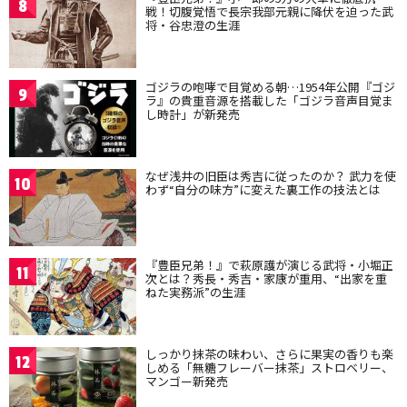
8
戦！切腹覚悟で長宗我部元親に降伏を迫った武
将・谷忠澄の生涯
ゴジラの咆哮で目覚める朝…1954年公開『ゴジ
9
ラ』の貴重音源を搭載した「ゴジラ音声目覚ま
し時計」が新発売
なぜ浅井の旧臣は秀吉に従ったのか？ 武力を使
10
わず“自分の味方”に変えた裏工作の技法とは
『豊臣兄弟！』で萩原護が演じる武将・小堀正
11
次とは？秀長・秀吉・家康が重用、“出家を重
ねた実務派”の生涯
しっかり抹茶の味わい、さらに果実の香りも楽
12
しめる「無糖フレーバー抹茶」ストロベリー、
マンゴー新発売