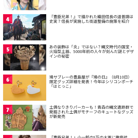
『豊臣兄弟！』で描かれた織田信長の道普請は
4
史実？信長が実施した街道整備の施策を紹介
あの装飾は「炎」ではない？縄文時代の国宝・
5
火焔型土器、5000年前の人々が刻んだ謎とデザ
インの秘密
鳩サブレーの豊島屋が『鳩の日』（8月10日）
6
限定グッズ詳細を発表！今年はシリコンポーチ
「はとっこ」
土偶なりきりパーカーも！青森の縄文遺跡群で
7
発掘された土偶がモチーフのキュートなグッズ
が新発売
『豊臣兄弟！』小一郎の5万の大軍に徹底抗