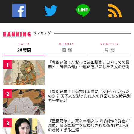
ランキング
RANKING
DAILY
WEEKLY
MONTHLY
24時間
週 間
月 間
『豊臣兄弟！』お市と柴田勝家、自刃しての最
1
期と「辞世の句」…運命を共にした２人の悲劇
【豊臣兄弟！】秀吉は本当に「女狂い」だった
2
のか？ 天下人を彩った11人の側室たちを時系列
で一挙紹介
『豊臣兄弟！』茶々＝悪女はほぼ創作？秀吉が
3
溺愛、豊臣家滅亡を背負わされた茶々(井上和)
の壮絶すぎる生涯