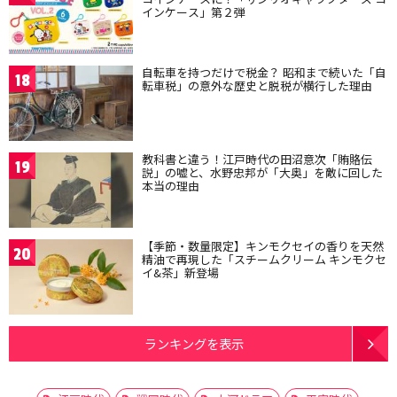
インケース」第２弾
自転車を持つだけで税金？ 昭和まで続いた「自
18
転車税」の意外な歴史と脱税が横行した理由
教科書と違う！江戸時代の田沼意次「賄賂伝
19
説」の嘘と、水野忠邦が「大奥」を敵に回した
本当の理由
【季節・数量限定】キンモクセイの香りを天然
20
精油で再現した「スチームクリーム キンモクセ
イ&茶」新登場
ランキングを表示